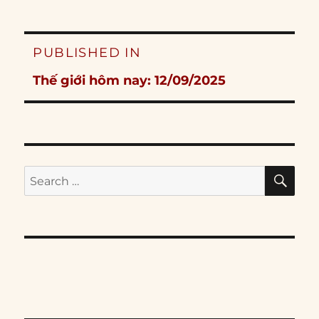
Post
PUBLISHED IN
navigation
Thế giới hôm nay: 12/09/2025
SE
Search
for: