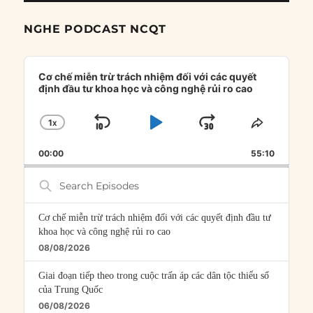
NGHE PODCAST NCQT
Audio
Player
Cơ chế miễn trừ trách nhiệm đối với các quyết
định đầu tư khoa học và công nghệ rủi ro cao
1
X
SKIP
PLAY
JUMP
CHANGE
SHARE
PLAYBACK
THIS
BACKWARD
PAUSE
FORWARD
00:00
RATE
55:10
EPISOD
Search
Episodes
Cơ chế miễn trừ trách nhiệm đối với các quyết định đầu tư
khoa học và công nghệ rủi ro cao
08/08/2026
Giai đoạn tiếp theo trong cuộc trấn áp các dân tộc thiểu số
của Trung Quốc
06/08/2026