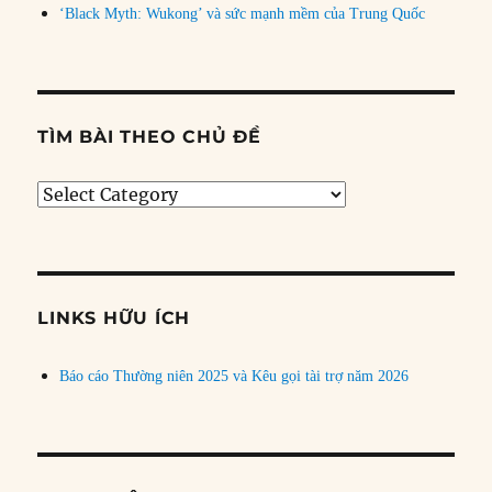
‘Black Myth: Wukong’ và sức mạnh mềm của Trung Quốc
TÌM BÀI THEO CHỦ ĐỀ
Tìm
bài
theo
chủ
đề
LINKS HỮU ÍCH
Báo cáo Thường niên 2025 và Kêu gọi tài trợ năm 2026