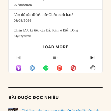
02/08/2026
Làm thế nào để kết thúc Chiến tranh Iran?
01/08/2026
Chiến lược kế tiếp của Bắc Kinh ở Biển Đông
31/07/2026
LOAD MORE
PREVIOUS
SHOW
NEXT
EPISODE
EPISODES
EPISO
Show
LIST
Podcast
Informat
BÀI ĐƯỢC ĐỌC NHIỀU
Giai đoạn tiếp theo trong cuộc trấn áp các dân tộc thiểu