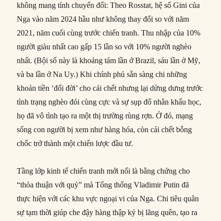
không mang tính chuyển đổi: Theo Rosstat, hệ số Gini của
Nga vào năm 2024 hầu như không thay đổi so với năm
2021, năm cuối cùng trước chiến tranh. Thu nhập của 10%
người giàu nhất cao gấp 15 lần so với 10% người nghèo
nhất. (Bội số này là khoảng tám lần ở Brazil, sáu lần ở Mỹ,
và ba lần ở Na Uy.) Khi chính phủ sẵn sàng chi những
khoản tiền ‘đổi đời’ cho cái chết nhưng lại dửng dưng trước
tình trạng nghèo đói cùng cực và sự sụp đổ nhân khẩu học,
họ đã vô tình tạo ra một thị trường rùng rợn. Ở đó, mạng
sống con người bị xem như hàng hóa, còn cái chết bỗng
chốc trở thành một chiến lược đầu tư.
Tầng lớp kinh tế chiến tranh mới nổi là bằng chứng cho
“thỏa thuận với quỷ” mà Tổng thống Vladimir Putin đã
thực hiện với các khu vực ngoại vi của Nga. Chi tiêu quân
sự tạm thời giúp che đậy hàng thập kỷ bị lãng quên, tạo ra