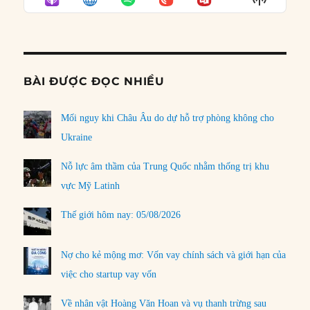
LIST
Podcast
Informat
BÀI ĐƯỢC ĐỌC NHIỀU
Mối nguy khi Châu Âu do dự hỗ trợ phòng không cho
Ukraine
Nỗ lực âm thầm của Trung Quốc nhằm thống trị khu
vực Mỹ Latinh
Thế giới hôm nay: 05/08/2026
Nợ cho kẻ mộng mơ: Vốn vay chính sách và giới hạn của
việc cho startup vay vốn
Về nhân vật Hoàng Văn Hoan và vụ thanh trừng sau