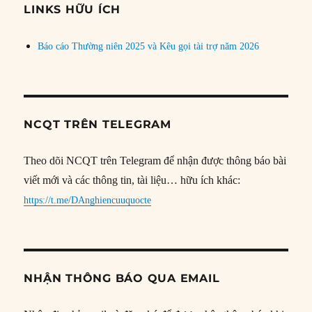
đề
LINKS HỮU ÍCH
Báo cáo Thường niên 2025 và Kêu gọi tài trợ năm 2026
NCQT TRÊN TELEGRAM
Theo dõi NCQT trên Telegram để nhận được thông báo bài
viết mới và các thông tin, tài liệu… hữu ích khác:
https://t.me/DAnghiencuuquocte
NHẬN THÔNG BÁO QUA EMAIL