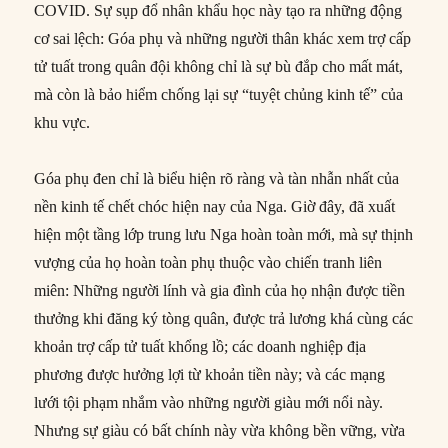
COVID. Sự sụp đổ nhân khẩu học này tạo ra những động
cơ sai lệch: Góa phụ và những người thân khác xem trợ cấp
tử tuất trong quân đội không chỉ là sự bù đắp cho mất mát,
mà còn là bảo hiểm chống lại sự “tuyệt chủng kinh tế” của
khu vực.
Góa phụ đen chỉ là biểu hiện rõ ràng và tàn nhẫn nhất của
nền kinh tế chết chóc hiện nay của Nga. Giờ đây, đã xuất
hiện một tầng lớp trung lưu Nga hoàn toàn mới, mà sự thịnh
vượng của họ hoàn toàn phụ thuộc vào chiến tranh liên
miên: Những người lính và gia đình của họ nhận được tiền
thưởng khi đăng ký tòng quân, được trả lương khá cùng các
khoản trợ cấp tử tuất khổng lồ; các doanh nghiệp địa
phương được hưởng lợi từ khoản tiền này; và các mạng
lưới tội phạm nhắm vào những người giàu mới nổi này.
Nhưng sự giàu có bất chính này vừa không bền vững, vừa