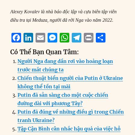
Alexey Kovalev là nhà báo độc lập và cựu biên tập viên
điều tra tại Meduza, người đã rời Nga vào năm 2022.
F
Li
E
M
W
T
P
S
a
n
m
e
h
el
ri
h
Có Thể Bạn Quan Tâm:
c
k
ai
ss
at
e
n
a
Người Nga đang dần rơi vào hoảng loạn
e
e
l
e
s
g
t
re
trước mắt chúng ta
b
d
n
A
r
Chiến thuật biển người của Putin ở Ukraine
o
I
g
p
a
không thể tồn tại mãi
o
n
er
p
m
Putin đã sẵn sàng cho một cuộc chiến
k
đường dài với phương Tây?
Putin đã đúng về những điều gì trong Chiến
tranh Ukraine?
Tập Cận Bình cân nhắc hậu quả của việc hỗ