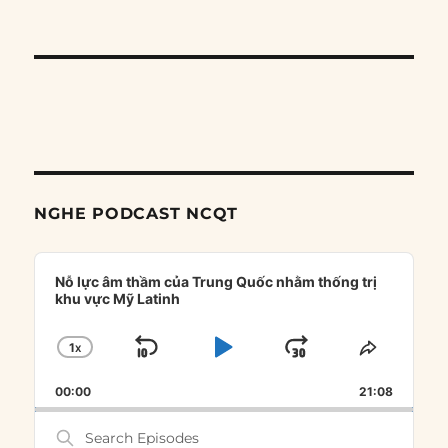
NGHE PODCAST NCQT
Audio
Player
Nỗ lực âm thầm của Trung Quốc nhằm thống trị
khu vực Mỹ Latinh
1
X
SKIP
PLAY
JUMP
CHANGE
SHARE
PLAYBACK
THIS
BACKWARD
PAUSE
FORWARD
00:00
RATE
21:08
EPISOD
Search
Episodes