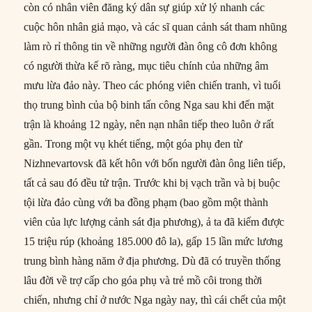
còn có nhân viên đăng ký dân sự giúp xử lý nhanh các
cuộc hôn nhân giả mạo, và các sĩ quan cảnh sát tham nhũng
làm rò rỉ thông tin về những người đàn ông cô đơn không
có người thừa kế rõ ràng, mục tiêu chính của những âm
mưu lừa đảo này. Theo các phóng viên chiến tranh, vì tuổi
thọ trung bình của bộ binh tấn công Nga sau khi đến mặt
trận là khoảng 12 ngày, nên nạn nhân tiếp theo luôn ở rất
gần. Trong một vụ khét tiếng, một góa phụ đen từ
Nizhnevartovsk đã kết hôn với bốn người đàn ông liên tiếp,
tất cả sau đó đều tử trận. Trước khi bị vạch trần và bị buộc
tội lừa đảo cùng với ba đồng phạm (bao gồm một thành
viên của lực lượng cảnh sát địa phương), ả ta đã kiếm được
15 triệu rúp (khoảng 185.000 đô la), gấp 15 lần mức lương
trung bình hàng năm ở địa phương. Dù đã có truyền thống
lâu đời về trợ cấp cho góa phụ và trẻ mồ côi trong thời
chiến, nhưng chỉ ở nước Nga ngày nay, thì cái chết của một