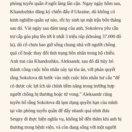
phòng tuyển quân ở ngôi làng lân cận. Ngay ngày hôm sau,
Khandozhko đăng ký chiến đấu ở Ukraine, dù không có
kinh nghiệm quân sự nào, rồi hy sinh tại mặt trận bốn tháng
sau đó. Vài ngày sau đám tang của anh, Sokolova yêu cầu
trợ cấp góa phụ lên tới ít nhất 3 triệu rúp (khoảng 37.000 đô
la), dù cô chưa bao giờ sống chung nhà với người chồng
quá cố hoặc thay đổi tình trạng hôn nhân trong hộ chiếu.
Anh trai của Khandozhko, Aleksandr, sau đó đã hủy bỏ
thành công cuộc hôn nhân này tại tòa án, với phán quyết
rằng Sokolova đã bước vào một cuộc hôn nhân hư cấu “để
có được các lợi ích tài chính tiềm năng trong trường hợp
người chồng bị thương hoặc tử vong.” Aleksandr cũng
tuyên bố rằng Sokolova đã lạm dụng quyền hạn của mình
tại văn phòng tuyển quân để đẩy nhanh quá trình đưa
Sergey đi thực hiện nghĩa vụ, không hề đến thăm khi anh bị
thương trong bệnh viện, và còn đang sống với một người