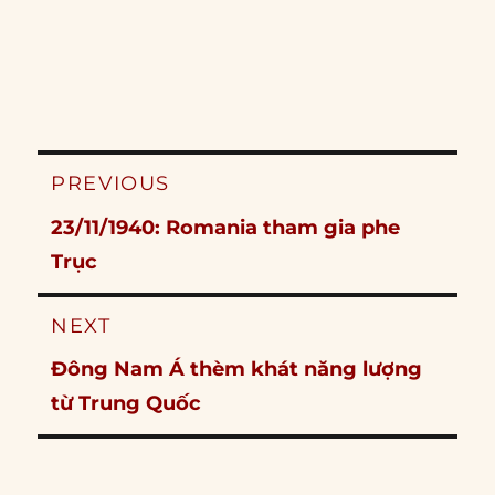
Post
PREVIOUS
navigation
Previous
23/11/1940: Romania tham gia phe
post:
Trục
NEXT
Next
Đông Nam Á thèm khát năng lượng
post:
từ Trung Quốc