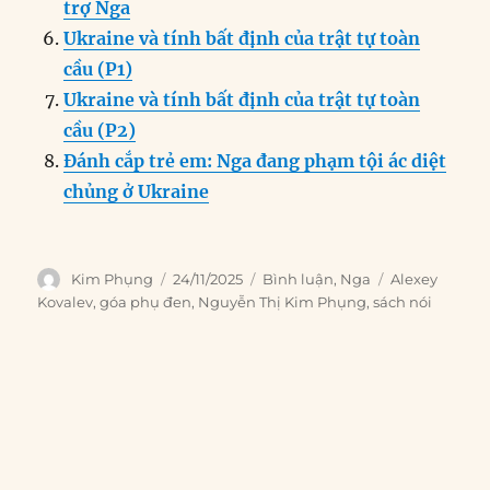
trợ Nga
Ukraine và tính bất định của trật tự toàn
cầu (P1)
Ukraine và tính bất định của trật tự toàn
cầu (P2)
Đánh cắp trẻ em: Nga đang phạm tội ác diệt
chủng ở Ukraine
Author
Posted
Categories
Tags
Kim Phụng
24/11/2025
Bình luận
,
Nga
Alexey
on
Kovalev
,
góa phụ đen
,
Nguyễn Thị Kim Phụng
,
sách nói