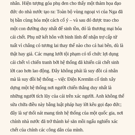
nhân. Hiện tượng góa phụ đen cho thấy một thảm họa đạo
đức do nhà nước tạo ra: Toàn bộ vùng ngoại vi của Nga đã
bị bần cùng hóa một cách cố ý – và sau đó được trao cho
một con đường duy nhất để sinh tồn, đó là thương mại hóa
cái chết. Phụ nữ kết hôn với binh lính để nhận trợ cấp tử
tuất vì chẳng có tương lai thay thế nào cho cả hai bên, dù là
thật hay giả. Các mạng lưới tội phạm có tổ chức lợi dụng
cái chết vì chiến tranh bởi hệ thống đã khiến cái chết sinh
lời cao hơn lao động. Đây không phải là suy đồi cá nhân
mà là suy đồi hệ thống – việc Điện Kremlin cố tình xây
dựng một hệ thống nơi người chiến thắng duy nhất là
những người tích lũy của cải trên xác người. Anh không thể
sửa chữa điều này bằng luật pháp hay lời kêu gọi đạo đức;
đây là sự thối nát mang tính hệ thống của một quốc gia, nơi
chính nhà nước đã trở thành kẻ săn mồi ngấu nghiến xác
chết của chính các công dân của mình.