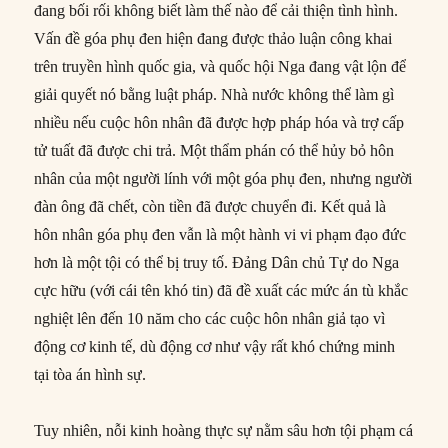
đang bối rối không biết làm thế nào để cải thiện tình hình.
Vấn đề góa phụ đen hiện đang được thảo luận công khai
trên truyền hình quốc gia, và quốc hội Nga đang vật lộn để
giải quyết nó bằng luật pháp. Nhà nước không thể làm gì
nhiều nếu cuộc hôn nhân đã được hợp pháp hóa và trợ cấp
tử tuất đã được chi trả. Một thẩm phán có thể hủy bỏ hôn
nhân của một người lính với một góa phụ đen, nhưng người
đàn ông đã chết, còn tiền đã được chuyển đi. Kết quả là
hôn nhân góa phụ đen vẫn là một hành vi vi phạm đạo đức
hơn là một tội có thể bị truy tố. Đảng Dân chủ Tự do Nga
cực hữu (với cái tên khó tin) đã đề xuất các mức án tù khắc
nghiệt lên đến 10 năm cho các cuộc hôn nhân giả tạo vì
động cơ kinh tế, dù động cơ như vậy rất khó chứng minh
tại tòa án hình sự.
Tuy nhiên, nỗi kinh hoàng thực sự nằm sâu hơn tội phạm cá