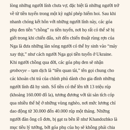
lòng những người lính chưa vợ, đặc biệt là những người trở
về từ tiền tuyến trong một kỳ nghỉ phép hiếm hoi. Sau khi
nhanh chóng kết hôn với những người lính này, các góa
phụ đen tiễn “chồng” ra tiền tuyến, nơi họ rất có thể sẽ bị
giết trong khi chiến đấu, xét đến chiến thuật rùng rợn của
Nga là đưa những làn sóng người có thể hy sinh vào “máy
xay thịt,” như cách người Nga gọi tiền tuyến ở Ukraine.
Khi người chồng qua đời, các góa phụ đen sẽ nhận
grobovye
– tạm dịch là “tiền quan tài,” tên gọi chung cho
các khoản chi trả của chính phủ dành cho gia đình những
người lính đã hy sinh. Số tiền có thể lên tới 13 triệu rúp
(khoảng 160.000 đô la), tương đương với tài sản tích cóp
qua nhiều thế hệ ở những vùng nghèo, nơi mức lương chỉ
dao động từ 30.000 đến 40.000 rúp một tháng. Những
người đàn ông cô đơn, bị gạt ra bên lề như Khandozhko là
mục tiêu lý tưởng, bởi góa phụ của họ sẽ không phải chia