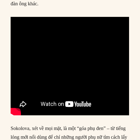
đàn ông khác.
Sokolova, xét về mọi mặt, là một “góa phụ đen” – từ tiếng
lóng mới nổi dùng để chỉ những người phụ nữ tìm cách lấy