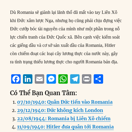
Dù Romania sẽ giành lại lãnh thổ đã mất vào tay Liên Xô
khi Đức xâm lược Nga, nhưng họ cũng phải chịu đựng việc
Đức cướp bóc tài nguyên của mình như một phần trong nỗ
lực chiến tranh của Đức Quốc xã. Bên cạnh việc kiểm soát
các giếng dầu và cơ sở sản xuất dầu của Romania, Hitler
còn chiếm đoạt các loại cây lương thực của nước này, gây
ra tình trạng thiếu lương thực cho người Romania bản địa.
F
Li
E
M
W
T
P
S
a
n
m
e
h
el
ri
h
Có Thể Bạn Quan Tâm:
c
k
ai
ss
at
e
n
a
07/10/1940: Quân Đức tiến vào Romania
e
e
l
e
s
g
t
re
29/12/1940: Đức không kích London
b
d
n
A
r
22/08/1944: Romania bị Liên Xô chiếm
o
I
g
p
a
11/09/1940: Hitler đưa quân tới Romania