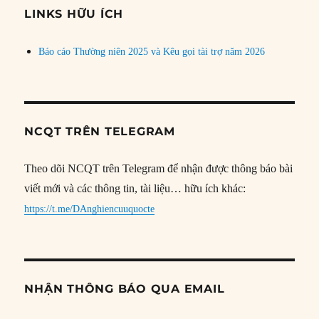
đề
LINKS HỮU ÍCH
Báo cáo Thường niên 2025 và Kêu gọi tài trợ năm 2026
NCQT TRÊN TELEGRAM
Theo dõi NCQT trên Telegram để nhận được thông báo bài
viết mới và các thông tin, tài liệu… hữu ích khác:
https://t.me/DAnghiencuuquocte
NHẬN THÔNG BÁO QUA EMAIL