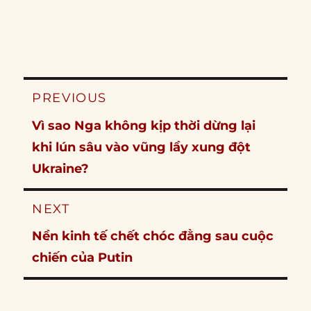
Post
PREVIOUS
navigation
Previous
Vì sao Nga không kịp thời dừng lại
post:
khi lún sâu vào vũng lầy xung đột
Ukraine?
NEXT
Next
Nền kinh tế chết chóc đằng sau cuộc
post:
chiến của Putin