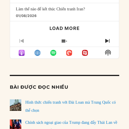
Làm thế nào để kết thúc Chiến tranh Iran?
01/08/2026
LOAD MORE
PREVIOUS
SHOW
NEXT
EPISODE
EPISODES
EPISO
Show
LIST
Podcast
Informat
BÀI ĐƯỢC ĐỌC NHIỀU
Hình thức chiến tranh với Đài Loan mà Trung Quốc có
thể chọn
Chính sách ngoại giao của Trump đang đẩy Thái Lan về