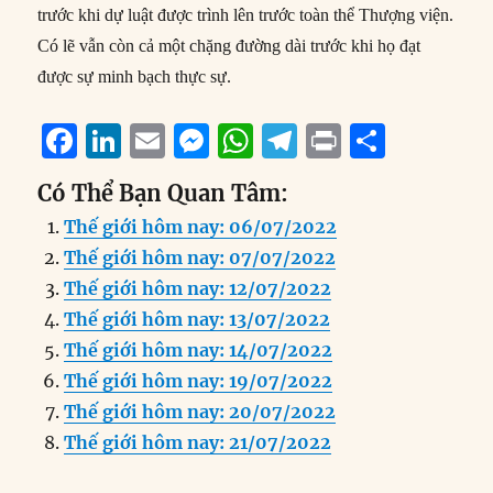
trước khi dự luật được trình lên trước toàn thể Thượng viện.
Có lẽ vẫn còn cả một chặng đường dài trước khi họ đạt
được sự minh bạch thực sự.
F
Li
E
M
W
T
P
S
a
n
m
e
h
el
ri
h
Có Thể Bạn Quan Tâm:
c
k
ai
ss
at
e
n
a
Thế giới hôm nay: 06/07/2022
e
e
l
e
s
g
t
re
Thế giới hôm nay: 07/07/2022
b
d
n
A
r
Thế giới hôm nay: 12/07/2022
o
I
g
p
a
Thế giới hôm nay: 13/07/2022
o
n
er
p
m
Thế giới hôm nay: 14/07/2022
k
Thế giới hôm nay: 19/07/2022
Thế giới hôm nay: 20/07/2022
Thế giới hôm nay: 21/07/2022