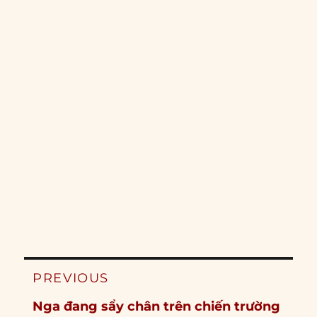
Post
PREVIOUS
navigation
Previous
Nga đang sẩy chân trên chiến trường