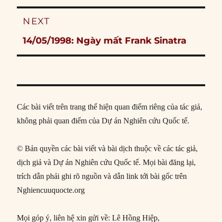
post:
NEXT
Next
14/05/1998: Ngày mất Frank Sinatra
post:
Các bài viết trên trang thể hiện quan điểm riêng của tác giả,
không phải quan điểm của Dự án Nghiên cứu Quốc tế.
© Bản quyền các bài viết và bài dịch thuộc về các tác giả,
dịch giả và Dự án Nghiên cứu Quốc tế. Mọi bài đăng lại,
trích dẫn phải ghi rõ nguồn và dẫn link tới bài gốc trên
Nghiencuuquocte.org
Mọi góp ý, liên hệ xin gửi về: Lê Hồng Hiệp,