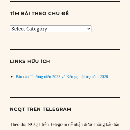
TÌM BÀI THEO CHỦ ĐỀ
Tìm
bài
theo
chủ
đề
LINKS HỮU ÍCH
Báo cáo Thường niên 2025 và Kêu gọi tài trợ năm 2026
NCQT TRÊN TELEGRAM
Theo dõi NCQT trên Telegram để nhận được thông báo bài