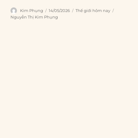
Author
Posted
Categories
Tags
Kim Phụng
14/05/2026
Thế giới hôm nay
on
Nguyễn Thị Kim Phụng