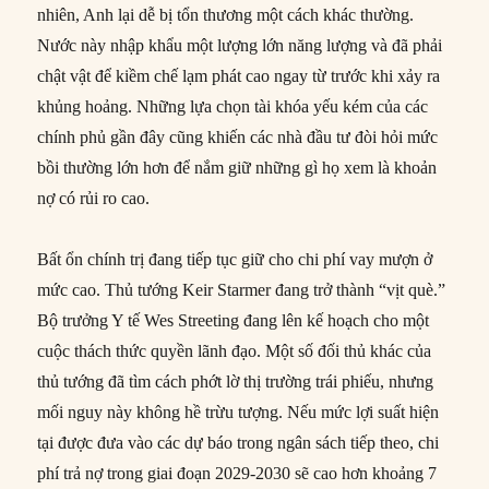
nhiên, Anh lại dễ bị tổn thương một cách khác thường.
Nước này nhập khẩu một lượng lớn năng lượng và đã phải
chật vật để kiềm chế lạm phát cao ngay từ trước khi xảy ra
khủng hoảng. Những lựa chọn tài khóa yếu kém của các
chính phủ gần đây cũng khiến các nhà đầu tư đòi hỏi mức
bồi thường lớn hơn để nắm giữ những gì họ xem là khoản
nợ có rủi ro cao.
Bất ổn chính trị đang tiếp tục giữ cho chi phí vay mượn ở
mức cao. Thủ tướng Keir Starmer đang trở thành “vịt què.”
Bộ trưởng Y tế Wes Streeting đang lên kế hoạch cho một
cuộc thách thức quyền lãnh đạo. Một số đối thủ khác của
thủ tướng đã tìm cách phớt lờ thị trường trái phiếu, nhưng
mối nguy này không hề trừu tượng. Nếu mức lợi suất hiện
tại được đưa vào các dự báo trong ngân sách tiếp theo, chi
phí trả nợ trong giai đoạn 2029-2030 sẽ cao hơn khoảng 7