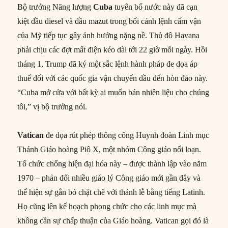
Bộ trưởng Năng lượng
Cuba
tuyên bố nước này đã cạn
kiệt dầu diesel và dầu mazut trong bối cảnh lệnh cấm vận
của Mỹ tiếp tục gây ảnh hưởng nặng nề. Thủ đô Havana
phải chịu các đợt mất điện kéo dài tới 22 giờ mỗi ngày. Hồi
tháng 1, Trump đã ký một sắc lệnh hành pháp đe dọa áp
thuế đối với các quốc gia vận chuyển dầu đến hòn đảo này.
“Cuba mở cửa với bất kỳ ai muốn bán nhiên liệu cho chúng
tôi,” vị bộ trưởng nói.
Vatican
đe dọa rút phép thông công Huynh đoàn Linh mục
Thánh Giáo hoàng Piô X, một nhóm Công giáo nổi loạn.
Tổ chức chống hiện đại hóa này – được thành lập vào năm
1970 – phản đối nhiều giáo lý Công giáo mới gần đây và
thể hiện sự gắn bó chặt chẽ với thánh lễ bằng tiếng Latinh.
Họ cũng lên kế hoạch phong chức cho các linh mục mà
không cần sự chấp thuận của Giáo hoàng. Vatican gọi đó là