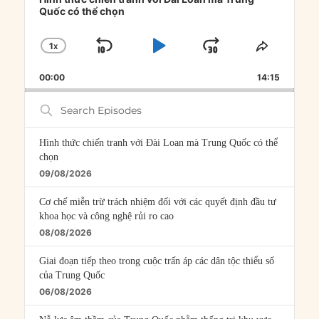
Quốc có thể chọn
1
X
SKIP
PLAY
JUMP
CHANGE
SHARE
PLAYBACK
THIS
BACKWARD
PAUSE
FORWARD
00:00
RATE
14:15
EPISOD
Search
Episodes
Hình thức chiến tranh với Đài Loan mà Trung Quốc có thể
chọn
09/08/2026
Cơ chế miễn trừ trách nhiệm đối với các quyết định đầu tư
khoa học và công nghệ rủi ro cao
08/08/2026
Giai đoạn tiếp theo trong cuộc trấn áp các dân tộc thiểu số
của Trung Quốc
06/08/2026