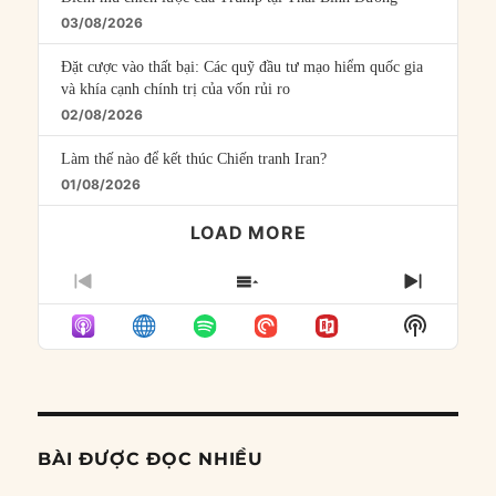
03/08/2026
Đặt cược vào thất bại: Các quỹ đầu tư mạo hiểm quốc gia
và khía cạnh chính trị của vốn rủi ro
02/08/2026
Làm thế nào để kết thúc Chiến tranh Iran?
01/08/2026
LOAD MORE
PREVIOUS
SHOW
NEXT
EPISODE
EPISODES
EPISO
Show
LIST
Podcast
Informat
BÀI ĐƯỢC ĐỌC NHIỀU