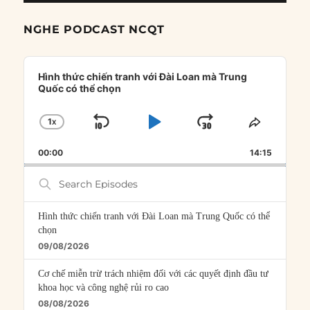
NGHE PODCAST NCQT
Audio
Player
Hình thức chiến tranh với Đài Loan mà Trung
Quốc có thể chọn
1
X
SKIP
PLAY
JUMP
CHANGE
SHARE
PLAYBACK
THIS
BACKWARD
PAUSE
FORWARD
00:00
RATE
14:15
EPISOD
Search
Episodes
Hình thức chiến tranh với Đài Loan mà Trung Quốc có thể
chọn
09/08/2026
Cơ chế miễn trừ trách nhiệm đối với các quyết định đầu tư
khoa học và công nghệ rủi ro cao
08/08/2026