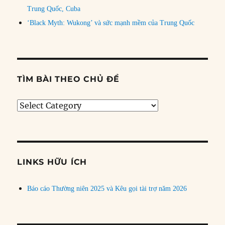
Trung Quốc, Cuba
‘Black Myth: Wukong’ và sức mạnh mềm của Trung Quốc
TÌM BÀI THEO CHỦ ĐỀ
Tìm
bài
theo
chủ
đề
LINKS HỮU ÍCH
Báo cáo Thường niên 2025 và Kêu gọi tài trợ năm 2026