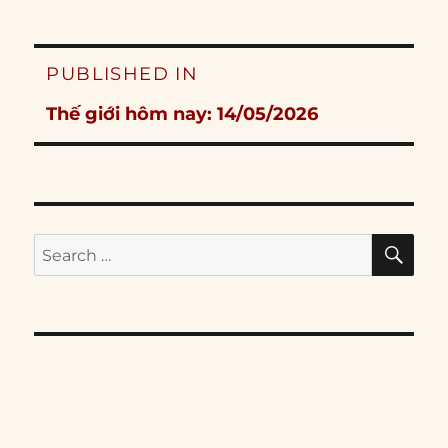
Post
PUBLISHED IN
navigation
Thế giới hôm nay: 14/05/2026
SE
Search
for: