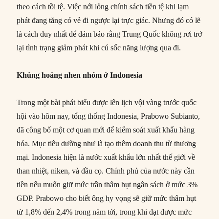
theo cách tồi tệ. Việc nới lỏng chính sách tiền tệ khi lạm
phát đang tăng có vẻ đi ngược lại trực giác. Nhưng đó có lẽ
là cách duy nhất để đảm bảo rằng Trung Quốc không rơi trở
lại tình trạng giảm phát khi cú sốc năng lượng qua đi.
Khủng hoảng nhen nhóm ở Indonesia
Trong một bài phát biểu được lên lịch vội vàng trước quốc
hội vào hôm nay, tổng thống Indonesia, Prabowo Subianto,
đã công bố một cơ quan mới để kiểm soát xuất khẩu hàng
hóa. Mục tiêu dường như là tạo thêm doanh thu từ thương
mại. Indonesia hiện là nước xuất khẩu lớn nhất thế giới về
than nhiệt, niken, và dầu cọ. Chính phủ của nước này cần
tiền nếu muốn giữ mức trần thâm hụt ngân sách ở mức 3%
GDP. Prabowo cho biết ông hy vọng sẽ giữ mức thâm hụt
từ 1,8% đến 2,4% trong năm tới, trong khi đạt được mức