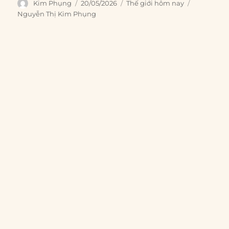
Author
Posted
Categories
Tags
Kim Phụng
20/05/2026
Thế giới hôm nay
on
Nguyễn Thị Kim Phụng