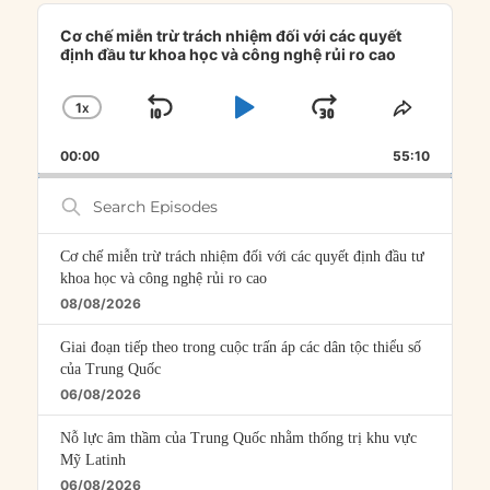
Audio
Player
Cơ chế miễn trừ trách nhiệm đối với các quyết
định đầu tư khoa học và công nghệ rủi ro cao
1
X
SKIP
PLAY
JUMP
CHANGE
SHARE
PLAYBACK
THIS
BACKWARD
PAUSE
FORWARD
00:00
RATE
55:10
EPISOD
Search
Episodes
Cơ chế miễn trừ trách nhiệm đối với các quyết định đầu tư
khoa học và công nghệ rủi ro cao
08/08/2026
Giai đoạn tiếp theo trong cuộc trấn áp các dân tộc thiểu số
của Trung Quốc
06/08/2026
Nỗ lực âm thầm của Trung Quốc nhằm thống trị khu vực
Mỹ Latinh
06/08/2026