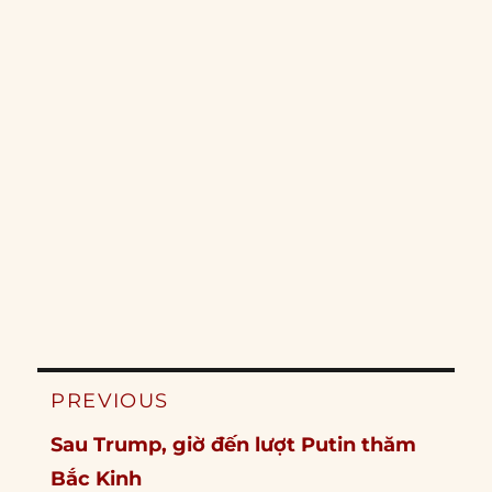
Post
PREVIOUS
navigation
Previous
Sau Trump, giờ đến lượt Putin thăm
post:
Bắc Kinh