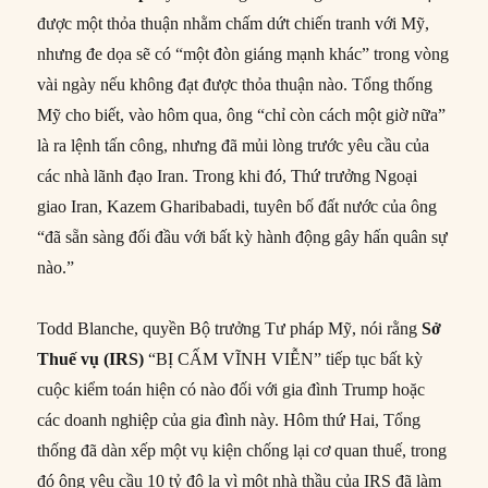
được một thỏa thuận nhằm chấm dứt chiến tranh với Mỹ,
nhưng đe dọa sẽ có “một đòn giáng mạnh khác” trong vòng
vài ngày nếu không đạt được thỏa thuận nào. Tổng thống
Mỹ cho biết, vào hôm qua, ông “chỉ còn cách một giờ nữa”
là ra lệnh tấn công, nhưng đã mủi lòng trước yêu cầu của
các nhà lãnh đạo Iran. Trong khi đó, Thứ trưởng Ngoại
giao Iran, Kazem Gharibabadi, tuyên bố đất nước của ông
“đã sẵn sàng đối đầu với bất kỳ hành động gây hấn quân sự
nào.”
Todd Blanche, quyền Bộ trưởng Tư pháp Mỹ, nói rằng
Sở
Thuế vụ (IRS)
“BỊ CẤM VĨNH VIỄN” tiếp tục bất kỳ
cuộc kiểm toán hiện có nào đối với gia đình Trump hoặc
các doanh nghiệp của gia đình này. Hôm thứ Hai, Tổng
thống đã dàn xếp một vụ kiện chống lại cơ quan thuế, trong
đó ông yêu cầu 10 tỷ đô la vì một nhà thầu của IRS đã làm