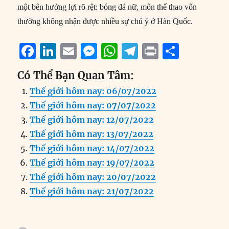
một bên hưởng lợi rõ rệt: bóng đá nữ, môn thể thao vốn
thường không nhận được nhiều sự chú ý ở Hàn Quốc.
F
Li
E
M
W
T
P
S
a
n
m
e
h
el
ri
h
Có Thể Bạn Quan Tâm:
c
k
ai
ss
at
e
n
a
Thế giới hôm nay: 06/07/2022
e
e
l
e
s
g
t
re
Thế giới hôm nay: 07/07/2022
b
d
n
A
r
Thế giới hôm nay: 12/07/2022
o
I
g
p
a
Thế giới hôm nay: 13/07/2022
o
n
er
p
m
Thế giới hôm nay: 14/07/2022
k
Thế giới hôm nay: 19/07/2022
Thế giới hôm nay: 20/07/2022
Thế giới hôm nay: 21/07/2022