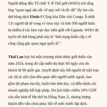
Người đứng đầu Tổ chức Y tế Thế giới (WHO) nói rằng
ông “quan ngại sâu sắc về quy mô và tốc độ” lây lan của
đợt bùng dịch
Ebola
ở Cộng hòa Dân chủ Congo. Ít nhất
131 người đã tử vong vì virus này và hơn 500 người khác
bị nhiễm ở các khu vực dọc biên giới với Uganda. WHO đã
tuyên bố đợt bùng phát này là “tình trạng khẩn cấp y tế
công cộng gây quan ngại quốc tế.”
Thái Lan
hủy bỏ một chương trình được giới thiệu vào
năm 2024, trong đó cấp miễn thị thực 60 ngày cho du
khách từ 90 quốc gia. Quyết định này bắt nguồn từ một loạt
các tội ác nổi cộm liên quan đến người nước ngoài, bao
gồm tội phạm ma túy, buôn bán tình dục, và điều hành các
doanh nghiệp bất hợp pháp. Du lịch hiện chiếm 10% GDP
của nền kinh tế lớn thứ ba Đông Nam Á, nhưng lượng
khách đến vẫn chưa phục hồi về mức trước đại dịch.