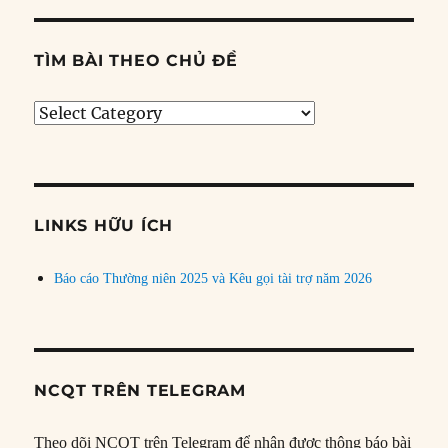
TÌM BÀI THEO CHỦ ĐỀ
Tìm
bài
theo
chủ
đề
LINKS HỮU ÍCH
Báo cáo Thường niên 2025 và Kêu gọi tài trợ năm 2026
NCQT TRÊN TELEGRAM
Theo dõi NCQT trên Telegram để nhận được thông báo bài