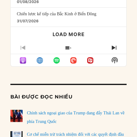
01/08/2026
Chiến lược kế tiếp của Bắc Kinh ở Biển Đông
31/07/2026
LOAD MORE
PREVIOUS
SHOW
NEXT
EPISODE
EPISODES
EPISO
Show
LIST
Podcast
Informat
BÀI ĐƯỢC ĐỌC NHIỀU
Chính sách ngoại giao của Trump đang đẩy Thái Lan về
phía Trung Quốc
Cơ chế miễn trừ trách nhiệm đối với các quyết định đầu