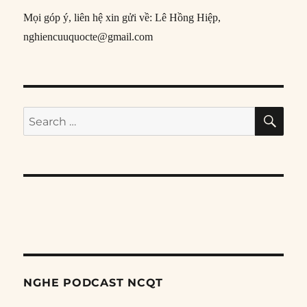
Mọi góp ý, liên hệ xin gửi về: Lê Hồng Hiệp,
nghiencuuquocte@gmail.com
SE
Search
for:
NGHE PODCAST NCQT