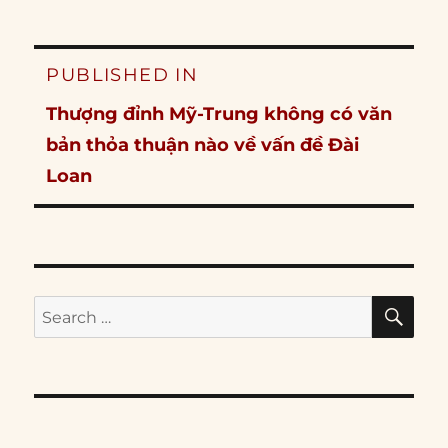
Post
PUBLISHED IN
navigation
Thượng đỉnh Mỹ-Trung không có văn
bản thỏa thuận nào về vấn đề Đài
Loan
SE
Search
for: