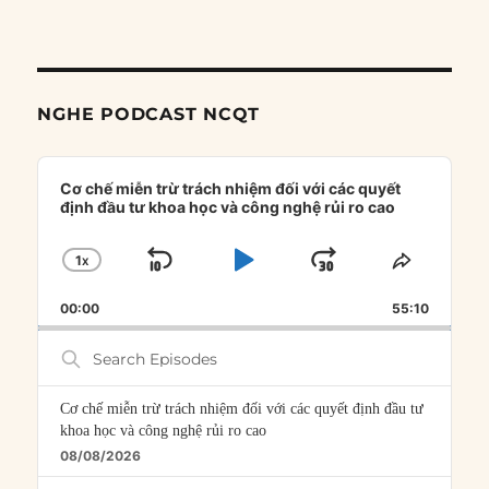
NGHE PODCAST NCQT
Audio
Player
Cơ chế miễn trừ trách nhiệm đối với các quyết
định đầu tư khoa học và công nghệ rủi ro cao
1
X
SKIP
PLAY
JUMP
CHANGE
SHARE
PLAYBACK
THIS
BACKWARD
PAUSE
FORWARD
00:00
RATE
55:10
EPISOD
Search
Episodes
Cơ chế miễn trừ trách nhiệm đối với các quyết định đầu tư
khoa học và công nghệ rủi ro cao
08/08/2026