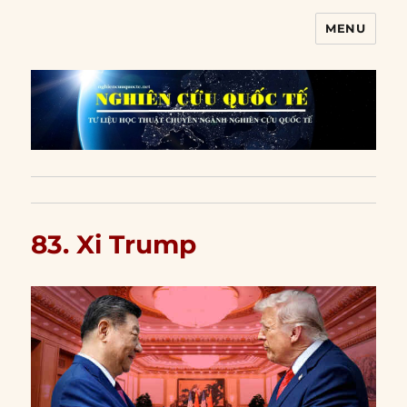
MENU
Nghiên cứu quốc tế
83. Xi Trump