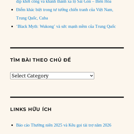
dịp khởi công và khánh thành xa lộ Sài Gòn – Biên Hòa
Điểm khác biệt trong tư tưởng chiến tranh của Việt Nam,
Trung Quốc, Cuba
‘Black Myth: Wukong’ và sức mạnh mềm của Trung Quốc
TÌM BÀI THEO CHỦ ĐỀ
Tìm
bài
theo
chủ
đề
LINKS HỮU ÍCH
Báo cáo Thường niên 2025 và Kêu gọi tài trợ năm 2026