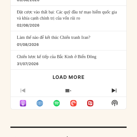
Đặt cược vào thất bại: Các quỹ đầu tư mạo hiểm quốc gia
và khía cạnh chính trị của vốn rủi ro
02/08/2026
Làm thế nào để kết thúc Chiến tranh Iran?
01/08/2026
Chiến lược kế tiếp của Bắc Kinh ở Biển Đông
31/07/2026
LOAD MORE
PREVIOUS
SHOW
NEXT
EPISODE
EPISODES
EPISO
Show
LIST
Podcast
Informat