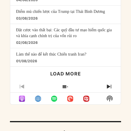
Điểm mù chiến lược của Trump tại Thái Bình Dương
03/08/2026
Đặt cược vào thất bại: Các quỹ đầu tư mạo hiểm quốc gia
và khía cạnh chính trị của vốn rủi ro
02/08/2026
Làm thế nào để kết thúc Chiến tranh Iran?
01/08/2026
LOAD MORE
PREVIOUS
SHOW
NEXT
EPISODE
EPISODES
EPISO
Show
LIST
Podcast
Informat