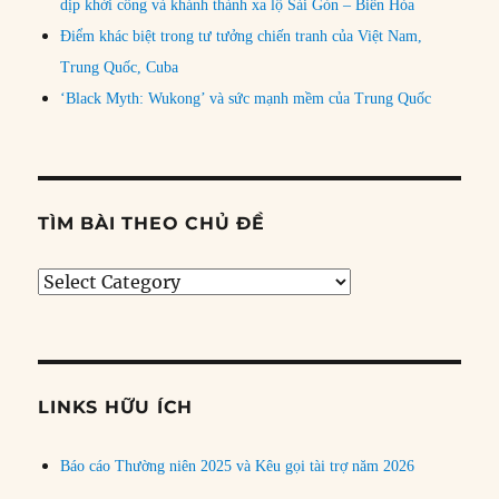
dịp khởi công và khánh thành xa lộ Sài Gòn – Biên Hòa
Điểm khác biệt trong tư tưởng chiến tranh của Việt Nam,
Trung Quốc, Cuba
‘Black Myth: Wukong’ và sức mạnh mềm của Trung Quốc
TÌM BÀI THEO CHỦ ĐỀ
Tìm
bài
theo
chủ
đề
LINKS HỮU ÍCH
Báo cáo Thường niên 2025 và Kêu gọi tài trợ năm 2026