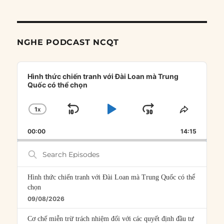
NGHE PODCAST NCQT
Audio
Player
Hình thức chiến tranh với Đài Loan mà Trung
Quốc có thể chọn
1
X
SKIP
PLAY
JUMP
CHANGE
SHARE
PLAYBACK
THIS
BACKWARD
PAUSE
FORWARD
00:00
RATE
14:15
EPISOD
Search
Episodes
Hình thức chiến tranh với Đài Loan mà Trung Quốc có thể
chọn
09/08/2026
Cơ chế miễn trừ trách nhiệm đối với các quyết định đầu tư