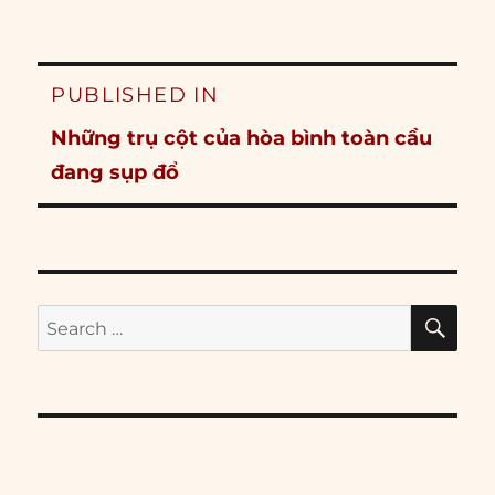
Post
PUBLISHED IN
navigation
Những trụ cột của hòa bình toàn cầu
đang sụp đổ
SE
Search
for: