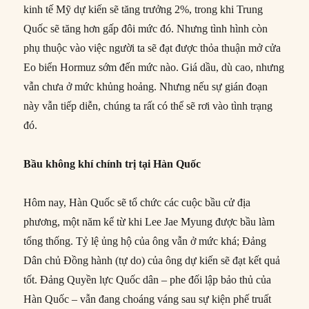
kinh tế Mỹ dự kiến sẽ tăng trưởng 2%, trong khi Trung
Quốc sẽ tăng hơn gấp đôi mức đó. Nhưng tình hình còn
phụ thuộc vào việc người ta sẽ đạt được thỏa thuận mở cửa
Eo biển Hormuz sớm đến mức nào. Giá dầu, dù cao, nhưng
vẫn chưa ở mức khủng hoảng. Nhưng nếu sự gián đoạn
này vẫn tiếp diễn, chúng ta rất có thể sẽ rơi vào tình trạng
đó.
Bầu không khí chính trị tại Hàn Quốc
Hôm nay, Hàn Quốc sẽ tổ chức các cuộc bầu cử địa
phương, một năm kể từ khi Lee Jae Myung được bầu làm
tổng thống. Tỷ lệ ủng hộ của ông vẫn ở mức khá; Đảng
Dân chủ Đồng hành (tự do) của ông dự kiến sẽ đạt kết quả
tốt. Đảng Quyền lực Quốc dân – phe đối lập bảo thủ của
Hàn Quốc – vẫn đang choáng váng sau sự kiện phế truất