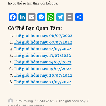
họ có thể sẽ làm thay đổi kết quả.
F
Li
E
M
W
T
P
S
a
n
m
e
h
el
ri
h
Có Thể Bạn Quan Tâm:
c
k
ai
ss
at
e
n
a
Thế giới hôm nay: 06/07/2022
e
e
l
e
s
g
t
re
Thế giới hôm nay: 07/07/2022
b
d
n
A
r
Thế giới hôm nay: 12/07/2022
o
I
g
p
a
Thế giới hôm nay: 13/07/2022
o
n
er
p
m
Thế giới hôm nay: 14/07/2022
k
Thế giới hôm nay: 19/07/2022
Thế giới hôm nay: 20/07/2022
Thế giới hôm nay: 21/07/2022
Author
Posted
Categories
Tags
Kim Phụng
03/06/2026
Thế giới hôm nay
on
Nguyễn Thị Kim Phụng