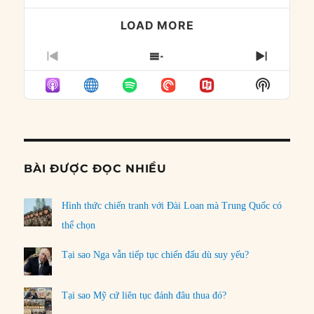
LOAD MORE
PREVIOUS
SHOW
NEXT
EPISODE
EPISODES
EPISO
Show
LIST
Podcast
Informat
BÀI ĐƯỢC ĐỌC NHIỀU
Hình thức chiến tranh với Đài Loan mà Trung Quốc có
thể chọn
Tại sao Nga vẫn tiếp tục chiến đấu dù suy yếu?
Tại sao Mỹ cứ liên tục đánh đâu thua đó?