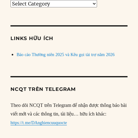
Tìm
bài
theo
chủ
đề
LINKS HỮU ÍCH
Báo cáo Thường niên 2025 và Kêu gọi tài trợ năm 2026
NCQT TRÊN TELEGRAM
Theo dõi NCQT trên Telegram để nhận được thông báo bài
viết mới và các thông tin, tài liệu… hữu ích khác:
https://t.me/DAnghiencuuquocte