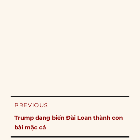
Post
PREVIOUS
navigation
Previous
Trump đang biến Đài Loan thành con
post:
bài mặc cả