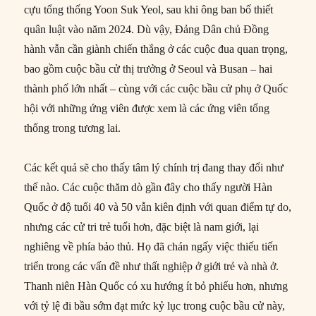
cựu tổng thống Yoon Suk Yeol, sau khi ông ban bố thiết
quân luật vào năm 2024. Dù vậy, Đảng Dân chủ Đồng
hành vẫn cần giành chiến thắng ở các cuộc đua quan trọng,
bao gồm cuộc bầu cử thị trưởng ở Seoul và Busan – hai
thành phố lớn nhất – cùng với các cuộc bầu cử phụ ở Quốc
hội với những ứng viên được xem là các ứng viên tổng
thống trong tương lai.
Các kết quả sẽ cho thấy tâm lý chính trị đang thay đổi như
thế nào. Các cuộc thăm dò gần đây cho thấy người Hàn
Quốc ở độ tuổi 40 và 50 vẫn kiên định với quan điểm tự do,
nhưng các cử tri trẻ tuổi hơn, đặc biệt là nam giới, lại
nghiêng về phía bảo thủ. Họ đã chán ngấy việc thiếu tiến
triển trong các vấn đề như thất nghiệp ở giới trẻ và nhà ở.
Thanh niên Hàn Quốc có xu hướng ít bỏ phiếu hơn, nhưng
với tỷ lệ đi bầu sớm đạt mức kỷ lục trong cuộc bầu cử này,