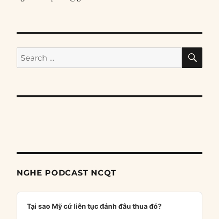
SE
Search
for:
NGHE PODCAST NCQT
Audio
Player
Tại sao Mỹ cứ liên tục đánh đâu thua đó?