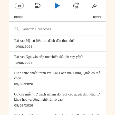
1
X
SKIP
PLAY
JUMP
CHANGE
SHARE
PLAYBACK
THIS
BACKWARD
PAUSE
FORWARD
00:00
RATE
10:21
EPISOD
Search
Episodes
Tại sao Mỹ cứ liên tục đánh đâu thua đó?
10/08/2026
Tại sao Nga vẫn tiếp tục chiến đấu dù suy yếu?
10/08/2026
Hình thức chiến tranh với Đài Loan mà Trung Quốc có thể
chọn
09/08/2026
Cơ chế miễn trừ trách nhiệm đối với các quyết định đầu tư
khoa học và công nghệ rủi ro cao
08/08/2026