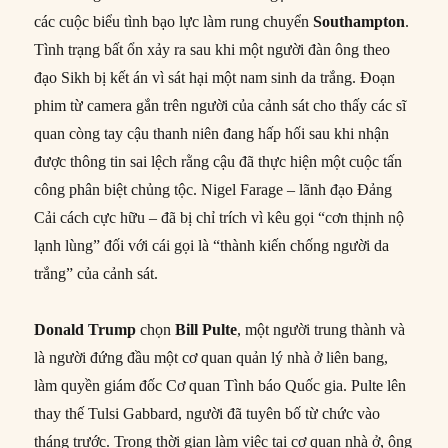
các cuộc biểu tình bạo lực làm rung chuyển
Southampton
.
Tình trạng bất ổn xảy ra sau khi một người đàn ông theo
đạo Sikh bị kết án vì sát hại một nam sinh da trắng. Đoạn
phim từ camera gắn trên người của cảnh sát cho thấy các sĩ
quan còng tay cậu thanh niên đang hấp hối sau khi nhận
được thông tin sai lệch rằng cậu đã thực hiện một cuộc tấn
công phân biệt chủng tộc. Nigel Farage – lãnh đạo Đảng
Cải cách cực hữu – đã bị chỉ trích vì kêu gọi “cơn thịnh nộ
lạnh lùng” đối với cái gọi là “thành kiến chống người da
trắng” của cảnh sát.
Donald Trump
chọn
Bill Pulte
, một người trung thành và
là người đứng đầu một cơ quan quản lý nhà ở liên bang,
làm quyền giám đốc Cơ quan Tình báo Quốc gia. Pulte lên
thay thế Tulsi Gabbard, người đã tuyên bố từ chức vào
tháng trước. Trong thời gian làm việc tại cơ quan nhà ở, ông