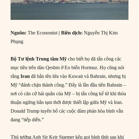
Nguồn:
The Economist
| Biên dịch:
Nguyễn Thị Kim
Phụng
Bộ Tư lệnh Trung tâm Mỹ
cho biết họ đã tấn công các
mục tiêu trên đảo Qeshm ở Eo biển Hormuz. Họ cũng nói
rằng
Iran
đã bắn tên lửa vào Kuwait và Bahrain, nhưng bị
Mỹ “đánh chặn thành công.” Đây là lần đầu tiên Bahrain –
nơi có căn cứ hải quân của Mỹ – bị tấn công kể từ khi thỏa
thuận ngừng bắn tạm thời được thiết lập giữa Mỹ và Iran.
Donald Trump tuyên bố các cuộc đàm phán hòa bình vẫn
đang “tiếp diễn.”
Thủ tướng Anh Sir Keir Starmer kêu gọi bình tĩnh sau khi