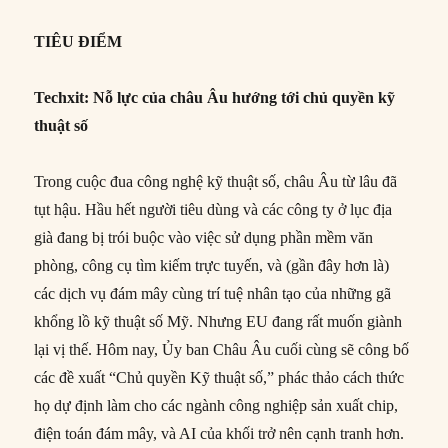
TIÊU ĐIỂM
Techxit: Nỗ lực của châu Âu hướng tới chủ quyền kỹ
thuật số
Trong cuộc đua công nghệ kỹ thuật số, châu Âu từ lâu đã
tụt hậu. Hầu hết người tiêu dùng và các công ty ở lục địa
già đang bị trói buộc vào việc sử dụng phần mềm văn
phòng, công cụ tìm kiếm trực tuyến, và (gần đây hơn là)
các dịch vụ đám mây cùng trí tuệ nhân tạo của những gã
khổng lồ kỹ thuật số Mỹ. Nhưng EU đang rất muốn giành
lại vị thế. Hôm nay, Ủy ban Châu Âu cuối cùng sẽ công bố
các đề xuất “Chủ quyền Kỹ thuật số,” phác thảo cách thức
họ dự định làm cho các ngành công nghiệp sản xuất chip,
điện toán đám mây, và AI của khối trở nên cạnh tranh hơn.