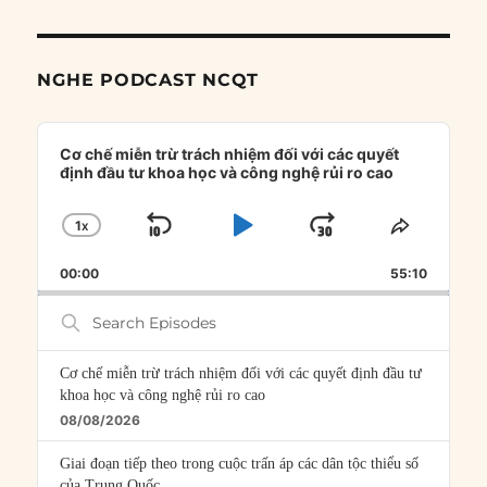
NGHE PODCAST NCQT
Audio
Player
Cơ chế miễn trừ trách nhiệm đối với các quyết
định đầu tư khoa học và công nghệ rủi ro cao
1
X
SKIP
PLAY
JUMP
CHANGE
SHARE
PLAYBACK
THIS
BACKWARD
PAUSE
FORWARD
00:00
RATE
55:10
EPISOD
Search
Episodes
Cơ chế miễn trừ trách nhiệm đối với các quyết định đầu tư
khoa học và công nghệ rủi ro cao
08/08/2026
Giai đoạn tiếp theo trong cuộc trấn áp các dân tộc thiểu số
của Trung Quốc