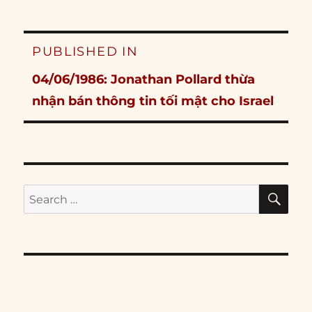
Post
PUBLISHED IN
navigation
04/06/1986: Jonathan Pollard thừa
nhận bán thông tin tối mật cho Israel
SE
Search
for: