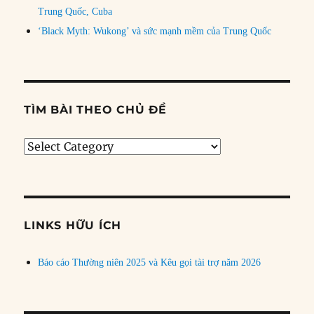
Trung Quốc, Cuba
‘Black Myth: Wukong’ và sức mạnh mềm của Trung Quốc
TÌM BÀI THEO CHỦ ĐỀ
Tìm
bài
theo
chủ
đề
LINKS HỮU ÍCH
Báo cáo Thường niên 2025 và Kêu gọi tài trợ năm 2026