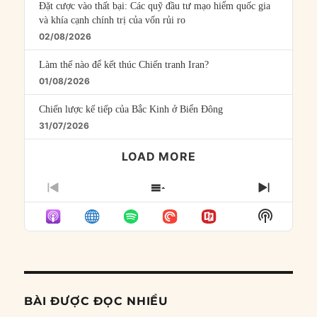
Đặt cược vào thất bại: Các quỹ đầu tư mạo hiểm quốc gia
và khía cạnh chính trị của vốn rủi ro
02/08/2026
Làm thế nào để kết thúc Chiến tranh Iran?
01/08/2026
Chiến lược kế tiếp của Bắc Kinh ở Biển Đông
31/07/2026
LOAD MORE
PREVIOUS
SHOW
NEXT
EPISODE
EPISODES
EPISO
Show
LIST
Podcast
Informat
BÀI ĐƯỢC ĐỌC NHIỀU