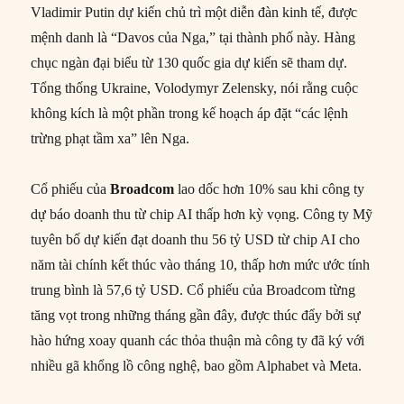
Vladimir Putin dự kiến chủ trì một diễn đàn kinh tế, được
mệnh danh là “Davos của Nga,” tại thành phố này. Hàng
chục ngàn đại biểu từ 130 quốc gia dự kiến sẽ tham dự.
Tổng thống Ukraine, Volodymyr Zelensky, nói rằng cuộc
không kích là một phần trong kế hoạch áp đặt “các lệnh
trừng phạt tầm xa” lên Nga.
Cổ phiếu của
Broadcom
lao dốc hơn 10% sau khi công ty
dự báo doanh thu từ chip AI thấp hơn kỳ vọng. Công ty Mỹ
tuyên bố dự kiến đạt doanh thu 56 tỷ USD từ chip AI cho
năm tài chính kết thúc vào tháng 10, thấp hơn mức ước tính
trung bình là 57,6 tỷ USD. Cổ phiếu của Broadcom từng
tăng vọt trong những tháng gần đây, được thúc đẩy bởi sự
hào hứng xoay quanh các thỏa thuận mà công ty đã ký với
nhiều gã khổng lồ công nghệ, bao gồm Alphabet và Meta.