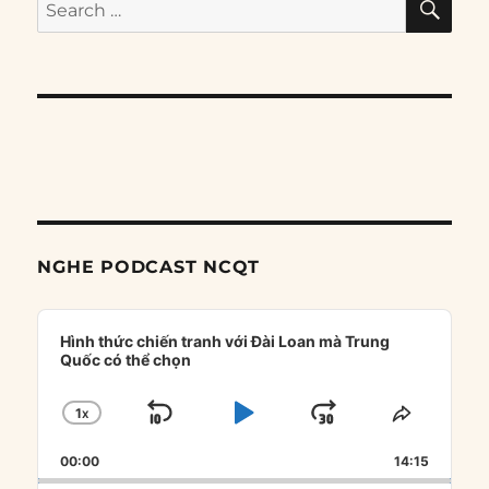
Search
for:
NGHE PODCAST NCQT
Audio
Player
Hình thức chiến tranh với Đài Loan mà Trung
Quốc có thể chọn
1
X
SKIP
PLAY
JUMP
CHANGE
SHARE
PLAYBACK
THIS
BACKWARD
PAUSE
FORWARD
00:00
RATE
14:15
EPISOD