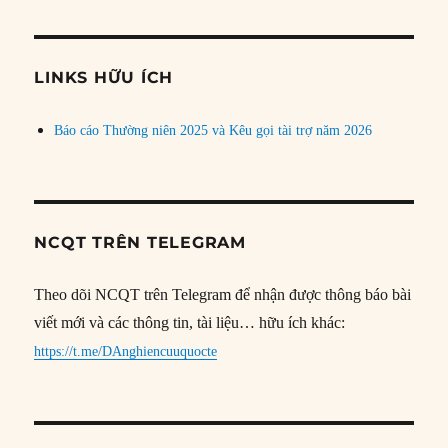
theo
chủ
đề
LINKS HỮU ÍCH
Báo cáo Thường niên 2025 và Kêu gọi tài trợ năm 2026
NCQT TRÊN TELEGRAM
Theo dõi NCQT trên Telegram để nhận được thông báo bài
viết mới và các thông tin, tài liệu… hữu ích khác:
https://t.me/DAnghiencuuquocte