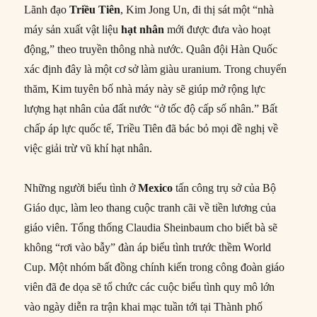
Lãnh đạo
Triều Tiên
, Kim Jong Un, đi thị sát một “nhà
máy sản xuất vật liệu
hạt nhân
mới được đưa vào hoạt
động,” theo truyền thông nhà nước. Quân đội Hàn Quốc
xác định đây là một cơ sở làm giàu uranium. Trong chuyến
thăm, Kim tuyên bố nhà máy này sẽ giúp mở rộng lực
lượng hạt nhân của đất nước “ở tốc độ cấp số nhân.” Bất
chấp áp lực quốc tế, Triều Tiên đã bác bỏ mọi đề nghị về
việc giải trừ vũ khí hạt nhân.
Những người biểu tình ở
Mexico
tấn công trụ sở của Bộ
Giáo dục, làm leo thang cuộc tranh cãi về tiền lương của
giáo viên. Tổng thống Claudia Sheinbaum cho biết bà sẽ
không “rơi vào bẫy” đàn áp biểu tình trước thềm World
Cup. Một nhóm bất đồng chính kiến trong công đoàn giáo
viên đã đe dọa sẽ tổ chức các cuộc biểu tình quy mô lớn
vào ngày diễn ra trận khai mạc tuần tới tại Thành phố