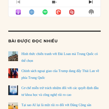
PREVIOUS
SHOW
NEXT
EPISODE
EPISODES
EPISO
Show
LIST
Podcast
Informat
BÀI ĐƯỢC ĐỌC NHIỀU
Hình thức chiến tranh với Đài Loan mà Trung Quốc có
thể chọn
Chính sách ngoại giao của Trump đang đẩy Thái Lan về
phía Trung Quốc
Cơ chế miễn trừ trách nhiệm đối với các quyết định đầu
tư khoa học và công nghệ rủi ro cao
Tại sao AI lại là một rủi ro đối với Đảng Cộng sản