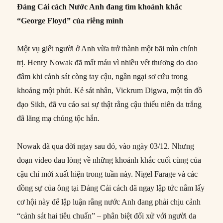
Đảng Cải cách Nước Anh đang tìm khoảnh khắc
“George Floyd” của riêng mình
Một vụ giết người ở Anh vừa trở thành một bãi mìn chính
trị. Henry Nowak đã mất máu vì nhiều vết thương do dao
đâm khi cảnh sát còng tay cậu, ngần ngại sơ cứu trong
khoảng một phút. Kẻ sát nhân, Vickrum Digwa, một tín đồ
đạo Sikh, đã vu cáo sai sự thật rằng cậu thiếu niên da trắng
đã lăng mạ chủng tộc hắn.
Nowak đã qua đời ngay sau đó, vào ngày 03/12. Nhưng
đoạn video đau lòng về những khoảnh khắc cuối cùng của
cậu chỉ mới xuất hiện trong tuần này. Nigel Farage và các
đồng sự của ông tại Đảng Cải cách đã ngay lập tức nắm lấy
cơ hội này để lập luận rằng nước Anh đang phải chịu cảnh
“cảnh sát hai tiêu chuẩn” – phân biệt đối xử với người da