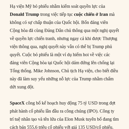
Hạ viện Mỹ bỏ phiếu nhằm kiểm soát quyền lực của
Donald Trump
trong việc tiếp tục
cuộc chiến ở Iran
mà
không có sự chấp thuận của Quốc hội. Bốn đảng viên
Cộng hòa đã cùng Đảng Dân chủ thông qua một nghị quyết
về quyền lực chiến tranh, nhưng ngay cả khi được Thượng
viện thông qua, nghị quyết này vẫn có thể bị Trump phủ
quyết. Cuộc bỏ phiếu là một ví dụ hiếm hoi về việc các
đảng viên Cộng hòa tại Quốc hội dám đứng lên chống lại
Tổng thống. Mike Johnson, Chủ tịch Hạ viện, cho biết điều
này đã làm suy yếu những nỗ lực của Trump nhằm chấm
dứt xung đột.
SpaceX
công bố kế hoạch huy động 75 tỷ USD trong đợt
phát hành cổ phiếu lần đầu ra công chúng (IPO). Công ty
trí tuệ nhân tạo và tên lửa của Elon Musk tuyên bố đang tìm
cách bán 555,6 triệu cổ phiếu với giá 135 USD/cổ phiếu.