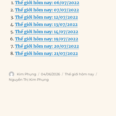
Thế giới hôm nay: 06/07/2022
e
e
l
e
s
g
t
re
Thế giới hôm nay: 07/07/2022
b
d
n
A
r
Thế giới hôm nay: 12/07/2022
o
I
g
p
a
Thế giới hôm nay: 13/07/2022
o
n
er
p
m
Thế giới hôm nay: 14/07/2022
k
Thế giới hôm nay: 19/07/2022
Thế giới hôm nay: 20/07/2022
Thế giới hôm nay: 21/07/2022
Author
Posted
Categories
Tags
Kim Phụng
04/06/2026
Thế giới hôm nay
on
Nguyễn Thị Kim Phụng