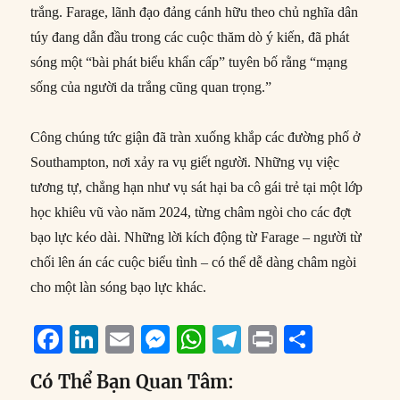
trắng. Farage, lãnh đạo đảng cánh hữu theo chủ nghĩa dân
túy đang dẫn đầu trong các cuộc thăm dò ý kiến, đã phát
sóng một “bài phát biểu khẩn cấp” tuyên bố rằng “mạng
sống của người da trắng cũng quan trọng.”
Công chúng tức giận đã tràn xuống khắp các đường phố ở
Southampton, nơi xảy ra vụ giết người. Những vụ việc
tương tự, chẳng hạn như vụ sát hại ba cô gái trẻ tại một lớp
học khiêu vũ vào năm 2024, từng châm ngòi cho các đợt
bạo lực kéo dài. Những lời kích động từ Farage – người từ
chối lên án các cuộc biểu tình – có thể dễ dàng châm ngòi
cho một làn sóng bạo lực khác.
F
Li
E
M
W
T
P
S
a
n
m
e
h
el
ri
h
Có Thể Bạn Quan Tâm:
c
k
ai
ss
at
e
n
a