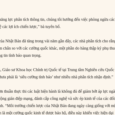
ăng lực phân tích thông tin, chúng tôi hướng đến việc phòng ngừa các
các lợi ích chiến lược,” bà tuyên bố.
của Nhật Bản đã tăng trong vài năm gần đây, các nhà phân tích cho rằn
m chân so với các cường quốc khác, một phần do hàng thập kỷ phụ th
 tin tình báo quan trọng.
 Giáo sư Khoa học Chính trị Quốc tế tại Trung tâm Nghiên cứu Quốc 
ưa phải là ‘siêu cường tình báo’ như nhiều nhà phân tích nhận định.”
n thuần thực thi các luật hiện hành là không đủ để giảm bớt áp lực ng
 động gián điệp mạng, đánh cắp công nghệ và sức ép kinh tế của các đối
nh. “Môi trường chiến lược của Nhật Bản đang ngày càng giống với m
n là một cường quốc kinh tế được bảo hộ, điều này khiến việc hiện đại