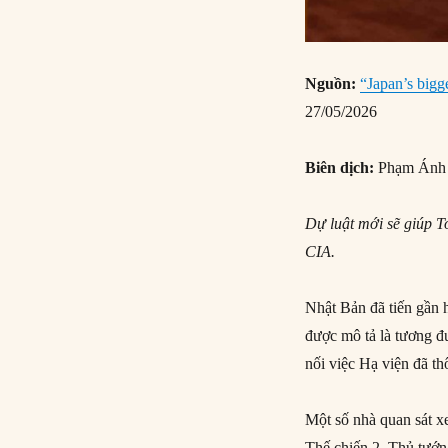
Nguồn:
“Japan’s bigg
27/05/2026
Biên dịch:
Phạm Ánh
Dự luật mới sẽ giúp T
CIA.
Nhật Bản đã tiến gần 
được mô tả là tương đ
nối việc Hạ viện đã th
Một số nhà quan sát xe
Thế chiến 2. Thủ tướn