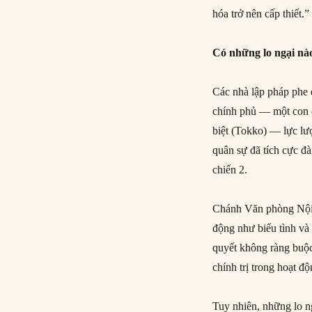
hóa trở nên cấp thiết.”
Có những lo ngại nà
Các nhà lập pháp phe 
chính phủ — một con 
biệt (Tokko) — lực lư
quân sự đã tích cực đà
chiến 2.
Chánh Văn phòng Nội c
động như biểu tình và 
quyết không ràng buộc 
chính trị trong hoạt độ
Tuy nhiên, những lo n