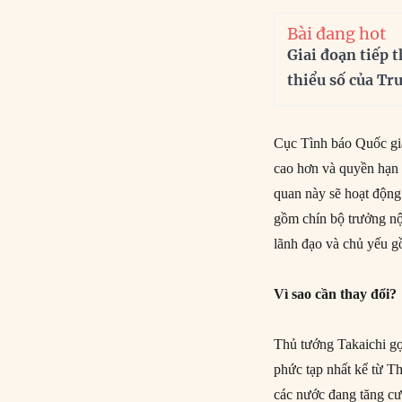
Bài đang hot
Giai đoạn tiếp t
thiểu số của Tr
Cục Tình báo Quốc gia
cao hơn và quyền hạn đ
quan này sẽ hoạt độn
gồm chín bộ trưởng nộ
lãnh đạo và chủ yếu gồ
Vì sao cần thay đổi?
Thủ tướng Takaichi gọ
phức tạp nhất kể từ Th
các nước đang tăng cư