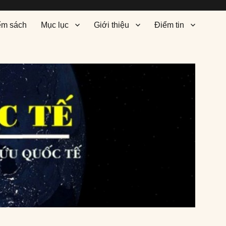
ểm sách
Mục lục
Giới thiệu
Điểm tin