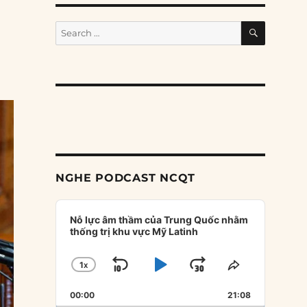
SEARCH
Search
for:
NGHE PODCAST NCQT
Audio
Player
Nỗ lực âm thầm của Trung Quốc nhằm
thống trị khu vực Mỹ Latinh
1
X
SKIP
PLAY
JUMP
CHANGE
SHARE
PLAYBACK
THIS
BACKWARD
PAUSE
FORWARD
00:00
RATE
21:08
EPISODE