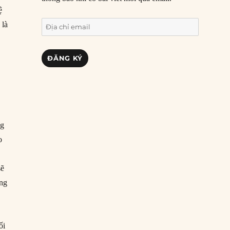
ệ
Địa
 là
chỉ
email
ĐĂNG KÝ
ng
o
sẽ
ạng
ối