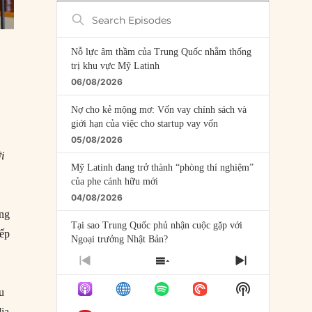
Search
Episodes
Nỗ lực âm thầm của Trung Quốc nhằm thống
trị khu vực Mỹ Latinh
06/08/2026
Nợ cho kẻ mộng mơ: Vốn vay chính sách và
giới hạn của việc cho startup vay vốn
05/08/2026
i
Mỹ Latinh đang trở thành “phòng thí nghiệm”
của phe cánh hữu mới
04/08/2026
ờng
Tại sao Trung Quốc phủ nhận cuộc gặp với
iếp
Ngoại trưởng Nhật Bản?
04/08/2026
PREVIOUS
SHOW
NEXT
EPISODE
EPISODES
EPISODE
Điểm mù chiến lược của Trump tại Thái Bình
Show
au
LIST
Dương
Podcast
địa