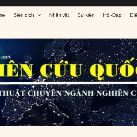
me
Biên dịch
Nhân vật
Sự kiện
Hỏi-Đáp
Đi