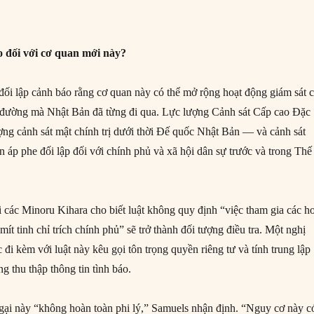
o đối với cơ quan mới này?
đối lập cảnh báo rằng cơ quan này có thể mở rộng hoạt động giám sát 
đường mà Nhật Bản đã từng đi qua. Lực lượng Cảnh sát Cấp cao Đặc
ợng cảnh sát mật chính trị dưới thời Đế quốc Nhật Bản — và cảnh sát
n áp phe đối lập đối với chính phủ và xã hội dân sự trước và trong Thế
ác Minoru Kihara cho biết luật không quy định “việc tham gia các h
mít tinh chỉ trích chính phủ” sẽ trở thành đối tượng điều tra. Một nghị
đi kèm với luật này kêu gọi tôn trọng quyền riêng tư và tính trung lập
ng thu thập thông tin tình báo.
gại này “không hoàn toàn phi lý,” Samuels nhận định. “Nguy cơ này c