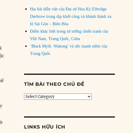
Hai bài diễn văn của Đại sứ Hoa Kỳ Elbridge
Durbrow trong dịp khởi công và khánh thành xa
lộ Sài Gòn – Biên Hòa
Điểm khác biệt trong tư tưởng chiến tranh của
Việt Nam, Trung Quốc, Cuba
‘Black Myth: Wukong’ và sức mạnh mềm của
g
Trung Quốc
uộc
tế
TÌM BÀI THEO CHỦ ĐỀ
Tìm
bài
ày
theo
chủ
đề
ột
LINKS HỮU ÍCH