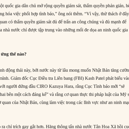
một quốc gia dân chủ mở rộng quyền giám sát, thẩm quyền phản gián, h
ung hóa việc phối hợp tình báo,” ông nói thêm. “Vì vậy, thử thách ở đây
uan có thẩm quyền giám sát đủ để trấn an công chúng và đủ mạnh để
 nhà nước chỉ được tập trung vào những mối đe dọa an ninh quốc gia
 ứng thế nào?
nh động thái này, bởi nước này từ lâu mong muốn Nhật Bản tăng cườ
 mình. Giám đốc Cục Điều tra Liên bang (FBI) Kash Patel phát biểu và
p với người đứng đầu CIRO Kazuya Hara, rằng Cục Tình báo mới “sẽ
 hai bên một cách đáng kể” và rằng cơ quan thực thi pháp luật của Mỹ 
cơ quan của Nhật Bản, cùng làm việc trong các lĩnh vực như an ninh m
ỏ ra chỉ trích gay gắt hơn. Hãng thông tấn nhà nước Tân Hoa Xã hồi cu