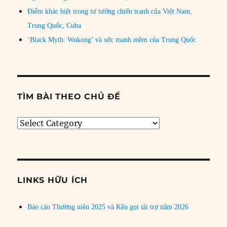
Điểm khác biệt trong tư tưởng chiến tranh của Việt Nam,
Trung Quốc, Cuba
‘Black Myth: Wukong’ và sức mạnh mềm của Trung Quốc
TÌM BÀI THEO CHỦ ĐỀ
Tìm
bài
theo
chủ
đề
LINKS HỮU ÍCH
Báo cáo Thường niên 2025 và Kêu gọi tài trợ năm 2026