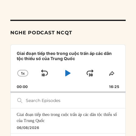
NGHE PODCAST NCQT
Audio
Player
Giai đoạn tiếp theo trong cuộc trấn áp các dân
tộc thiểu số của Trung Quốc
1
X
SKIP
PLAY
JUMP
CHANGE
SHARE
PLAYBACK
THIS
BACKWARD
PAUSE
FORWARD
00:00
RATE
16:25
EPISOD
Search
Episodes
Giai đoạn tiếp theo trong cuộc trấn áp các dân tộc thiểu số
của Trung Quốc
06/08/2026