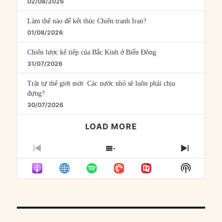
02/08/2026
Làm thế nào để kết thúc Chiến tranh Iran?
01/08/2026
Chiến lược kế tiếp của Bắc Kinh ở Biển Đông
31/07/2026
Trật tự thế giới mới: Các nước nhỏ sẽ luôn phải chịu
đựng?
30/07/2026
LOAD MORE
PREVIOUS
SHOW
NEXT
EPISODE
EPISODES
EPISO
Show
LIST
Podcast
Informat