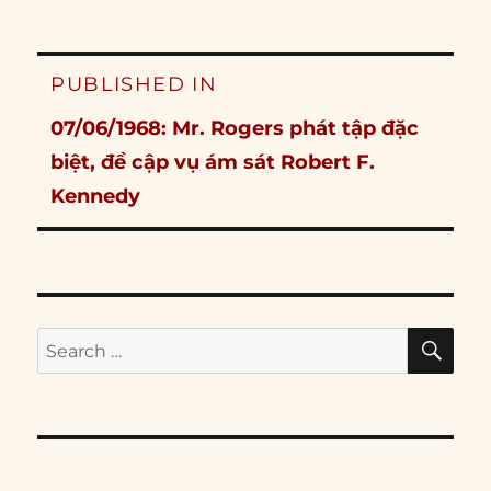
Post
PUBLISHED IN
navigation
07/06/1968: Mr. Rogers phát tập đặc
biệt, đề cập vụ ám sát Robert F.
Kennedy
SE
Search
for: