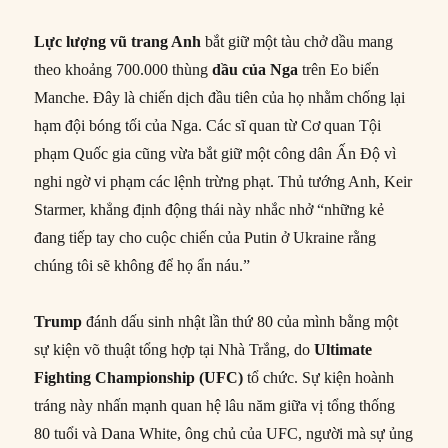
Lực lượng vũ trang Anh
bắt giữ một tàu chở dầu mang
theo khoảng 700.000 thùng
dầu của Nga
trên Eo biển
Manche. Đây là chiến dịch đầu tiên của họ nhằm chống lại
hạm đội bóng tối của Nga. Các sĩ quan từ Cơ quan Tội
phạm Quốc gia cũng vừa bắt giữ một công dân Ấn Độ vì
nghi ngờ vi phạm các lệnh trừng phạt. Thủ tướng Anh, Keir
Starmer, khẳng định động thái này nhắc nhở “những kẻ
đang tiếp tay cho cuộc chiến của Putin ở Ukraine rằng
chúng tôi sẽ không để họ ẩn náu.”
Trump
đánh dấu sinh nhật lần thứ 80 của mình bằng một
sự kiện võ thuật tổng hợp tại Nhà Trắng, do
Ultimate
Fighting Championship (UFC)
tổ chức. Sự kiện hoành
tráng này nhấn mạnh quan hệ lâu năm giữa vị tổng thống
80 tuổi và Dana White, ông chủ của UFC, người mà sự ủng