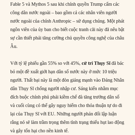
Fable 5 và Mythos 5 sau khi chính quyền Trump cấm các
công dân nước ngoài – bao gồm cả các nhân viên người
nước ngoài của chính Anthropic – sử dụng chúng. Một phát
ngôn viên của ủy ban cho biết cuộc tranh cãi này đã nêu bật
sự cần thiết phải tăng cường chủ quyền công nghệ của châu
Âu.
Với tỷ lệ phiếu gần 55% so với 45%,
cử tri Thụy Sĩ
đã bác
bỏ một đề xuất giới hạn dân số nước này ở mức 10 triệu
người. Thất bại này là một đòn giáng mạnh vào Đảng Nhân
dân Thụy Sĩ chống người nhập cư. Sáng kiến nhằm mục
đích buộc chính phủ phải kiềm chế đà tăng trưởng dân số
và cuối cùng có thể gây nguy hiểm cho thỏa thuận tự do đi
lại của Thụy Sĩ với EU. Những người phản đối lập luận
rằng nó sẽ làm trầm trọng thêm tình trạng thiếu hụt lao động
và gây tổn hại cho nền kinh tế.