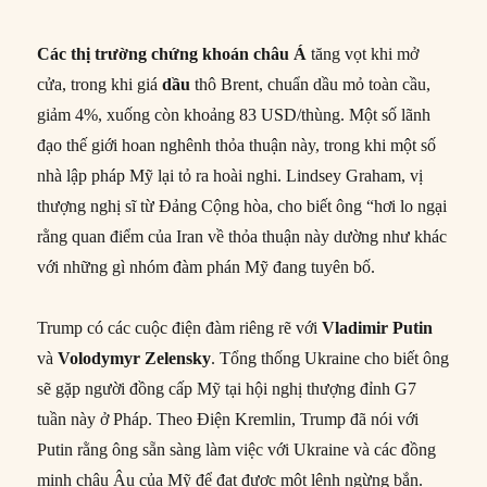
Các thị trường chứng khoán châu Á
tăng vọt khi mở
cửa, trong khi giá
dầu
thô Brent, chuẩn dầu mỏ toàn cầu,
giảm 4%, xuống còn khoảng 83 USD/thùng. Một số lãnh
đạo thế giới hoan nghênh thỏa thuận này, trong khi một số
nhà lập pháp Mỹ lại tỏ ra hoài nghi. Lindsey Graham, vị
thượng nghị sĩ từ Đảng Cộng hòa, cho biết ông “hơi lo ngại
rằng quan điểm của Iran về thỏa thuận này dường như khác
với những gì nhóm đàm phán Mỹ đang tuyên bố.
Trump có các cuộc điện đàm riêng rẽ với
Vladimir Putin
và
Volodymyr Zelensky
. Tổng thống Ukraine cho biết ông
sẽ gặp người đồng cấp Mỹ tại hội nghị thượng đỉnh G7
tuần này ở Pháp. Theo Điện Kremlin, Trump đã nói với
Putin rằng ông sẵn sàng làm việc với Ukraine và các đồng
minh châu Âu của Mỹ để đạt được một lệnh ngừng bắn.