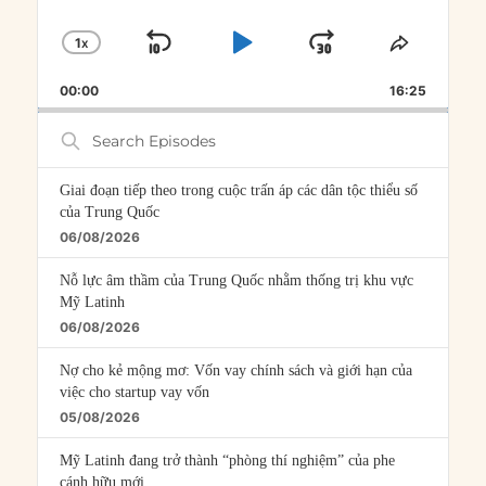
1
X
SKIP
PLAY
JUMP
CHANGE
SHARE
PLAYBACK
THIS
BACKWARD
PAUSE
FORWARD
00:00
RATE
16:25
EPISOD
Search
Episodes
Giai đoạn tiếp theo trong cuộc trấn áp các dân tộc thiểu số
của Trung Quốc
06/08/2026
Nỗ lực âm thầm của Trung Quốc nhằm thống trị khu vực
Mỹ Latinh
06/08/2026
Nợ cho kẻ mộng mơ: Vốn vay chính sách và giới hạn của
việc cho startup vay vốn
05/08/2026
Mỹ Latinh đang trở thành “phòng thí nghiệm” của phe
cánh hữu mới