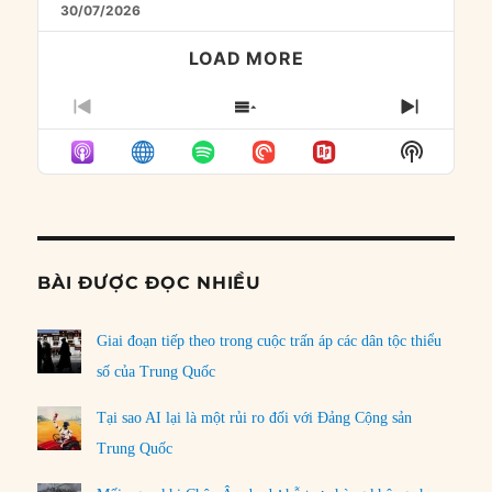
30/07/2026
LOAD MORE
PREVIOUS
SHOW
NEXT
EPISODE
EPISODES
EPISO
Show
LIST
Podcast
Informat
BÀI ĐƯỢC ĐỌC NHIỀU
Giai đoạn tiếp theo trong cuộc trấn áp các dân tộc thiểu
số của Trung Quốc
Tại sao AI lại là một rủi ro đối với Đảng Cộng sản
Trung Quốc