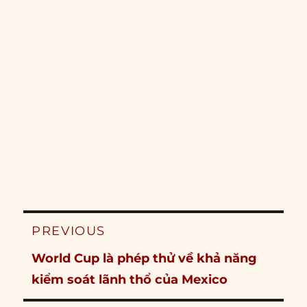
Post
PREVIOUS
navigation
Previous
World Cup là phép thử về khả năng
post:
kiểm soát lãnh thổ của Mexico