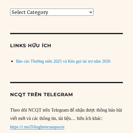
Tìm
bài
theo
chủ
đề
LINKS HỮU ÍCH
Báo cáo Thường niên 2025 và Kêu gọi tài trợ năm 2026
NCQT TRÊN TELEGRAM
Theo dõi NCQT trên Telegram để nhận được thông báo bài
viết mới và các thông tin, tài liệu… hữu ích khác:
https://t.me/DAnghiencuuquocte