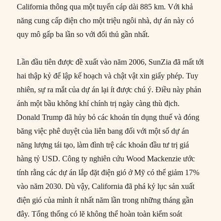
California thông qua một tuyến cáp dài 885 km. Với khả
năng cung cấp điện cho một triệu ngôi nhà, dự án này có
quy mô gấp ba lần so với đối thủ gần nhất.
Lần đầu tiên được đề xuất vào năm 2006, SunZia đã mất tới
hai thập kỷ để lập kế hoạch và chật vật xin giấy phép. Tuy
nhiên, sự ra mắt của dự án lại ít được chú ý. Điều này phản
ánh một bầu không khí chính trị ngày càng thù địch.
Donald Trump đã hủy bỏ các khoản tín dụng thuế và đóng
băng việc phê duyệt của liên bang đối với một số dự án
năng lượng tái tạo, làm đình trệ các khoản đầu tư trị giá
hàng tỷ USD. Công ty nghiên cứu Wood Mackenzie ước
tính rằng các dự án lắp đặt điện gió ở Mỹ có thể giảm 17%
vào năm 2030. Dù vậy, California đã phá kỷ lục sản xuất
điện gió của mình ít nhất năm lần trong những tháng gần
đây. Tổng thống có lẽ không thể hoàn toàn kiểm soát