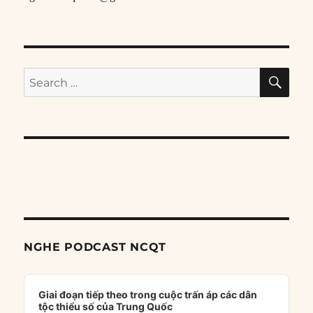
SE
Search
for:
NGHE PODCAST NCQT
Audio
Player
Giai đoạn tiếp theo trong cuộc trấn áp các dân
tộc thiểu số của Trung Quốc