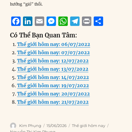
hướng “gió” thổi.
F
Li
E
M
W
T
P
S
a
n
m
e
h
el
ri
h
Có Thể Bạn Quan Tâm:
c
k
ai
ss
at
e
n
a
Thế giới hôm nay: 06/07/2022
e
e
l
e
s
g
t
re
Thế giới hôm nay: 07/07/2022
b
d
n
A
r
Thế giới hôm nay: 12/07/2022
o
I
g
p
a
Thế giới hôm nay: 13/07/2022
o
n
er
p
m
Thế giới hôm nay: 14/07/2022
k
Thế giới hôm nay: 19/07/2022
Thế giới hôm nay: 20/07/2022
Thế giới hôm nay: 21/07/2022
Author
Posted
Categories
Tags
Kim Phụng
15/06/2026
Thế giới hôm nay
on
Nguyễn Thị Kim Phụng