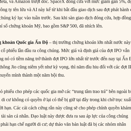
 Meta, và Amazon trượt dốc. SpaceX đóng cửa với mức giảm gần 5%, đ
công ty tên lửa và AI này kể từ khi bắt đầu giao dịch sau đợt phát hành 
 chúng kỷ lục vào tuần trước. Sau khi sàn giao dịch đóng cửa, hợp đồn
chỉ số chứng khoán Mỹ, bao gồm S&P 500, đã nhích lên.
g khoán Quốc gia Ấn Độ
– thị trường chứng khoán lớn nhất nước này
 cổ phiếu lần đầu ra công chúng. Mức giá và định giá của đợt IPO vẫn
ng nó có tiềm năng trở thành đợt IPO lớn nhất từ trước đến nay tại Ấn 
thông Jio cũng niêm yết như kỳ vọng, thì năm đìu hiu đối với các đợt 
huyển mình thành một năm bội thu.
ỏ phiếu cho phép các quốc gia mở các “trung tâm trao trả” bên ngoài b
i cư không có quyền ở lại có thể bị giữ tại đây trong khi chờ trục xuấ
hời hạn. Các cải cách cứng rắn này cũng sẽ cho phép chính quyền khá
u tài sản cá nhân. Đạo luật này được đưa ra sau áp lực của công chúng
 phải hạn chế người di cư; dự thảo văn bản luật đã bị các nhóm nhân