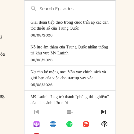
Search
Episodes
Giai đoạn tiếp theo trong cuộc trấn áp các dân
tộc thiểu số của Trung Quốc
06/08/2026
và
p
Nỗ lực âm thầm của Trung Quốc nhằm thống
trị khu vực Mỹ Latinh
hỏa
06/08/2026
Nợ cho kẻ mộng mơ: Vốn vay chính sách và
giới hạn của việc cho startup vay vốn
05/08/2026
Ông
Mỹ Latinh đang trở thành “phòng thí nghiệm”
của phe cánh hữu mới
04/08/2026
PREVIOUS
SHOW
NEXT
EPISODE
EPISODES
EPISODE
Tại sao Trung Quốc phủ nhận cuộc gặp với
Show
LIST
Ngoại trưởng Nhật Bản?
Podcast