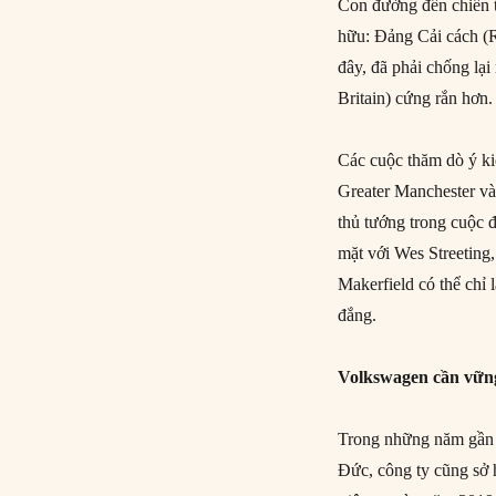
Con đường đến chiến t
hữu: Đảng Cải cách (
đây, đã phải chống lạ
Britain) cứng rắn hơn.
Các cuộc thăm dò ý ki
Greater Manchester và
thủ tướng trong cuộc đ
mặt với Wes Streeting,
Makerfield có thể chỉ 
đắng.
Volkswagen cần vững
Trong những năm gần 
Đức, công ty cũng sở