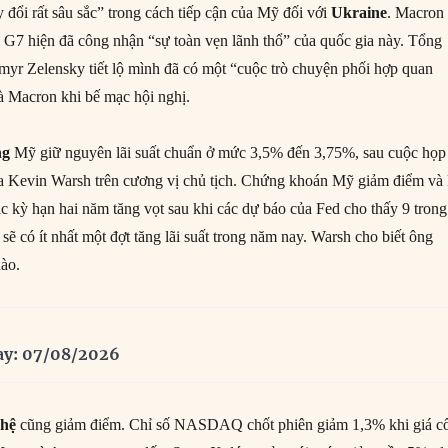
 đổi rất sâu sắc” trong cách tiếp cận của Mỹ đối với
Ukraine
. Macron
 G7 hiện đã công nhận “sự toàn vẹn lãnh thổ” của quốc gia này. Tổng
yr Zelensky tiết lộ mình đã có một “cuộc trò chuyện phối hợp quan
à Macron khi bế mạc hội nghị.
ng
Mỹ giữ nguyên lãi suất chuẩn ở mức 3,5% đến 3,75%, sau cuộc họp
ủa Kevin Warsh trên cương vị chủ tịch. Chứng khoán Mỹ giảm điểm và 
c kỳ hạn hai năm tăng vọt sau khi các dự báo của Fed cho thấy 9 trong
ẽ có ít nhất một đợt tăng lãi suất trong năm nay. Warsh cho biết ông
nào.
ay: 07/08/2026
ghệ
cũng giảm điểm. Chỉ số NASDAQ chốt phiên giảm 1,3% khi giá c