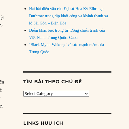
Hai bài diễn văn của Đại sứ Hoa Kỳ Elbridge
Durbrow trong dịp khởi công và khánh thành xa
iệt
lộ Sài Gòn – Biên Hòa
ực
Điểm khác biệt trong tư tưởng chiến tranh của
Việt Nam, Trung Quốc, Cuba
‘Black Myth: Wukong’ và sức mạnh mềm của
Trung Quốc
TÌM BÀI THEO CHỦ ĐỀ
iên
ó:
Tìm
r
bài
theo
ến
chủ
đề
LINKS HỮU ÍCH