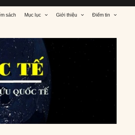
ểm sách
Mục lục
Giới thiệu
Điểm tin