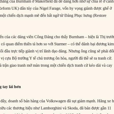
hắng của Burnham ở Makerfield đã dễ dàng hơn nhờ sự chia rẽ ở cánh
Reform UK) dân túy của Nigel Farage, vốn hy vọng giành được ghế ở
i một chiến dịch mạnh mẽ đến bất ngờ từ Đảng Phục hưng (Restore
ến của các đảng viên Công Đảng cho thấy Burnham – hiện là Thị trưở
 có quan điểm thiên tả hơn so với Starmer – có thể đánh bại đương kim
ối đầu trực tiếp giành vị trí lãnh đạo đảng. Nhưng ông cũng sẽ phải đố
 vị cựu Bộ trưởng Y tế chủ trương ôn hòa, người đã thề sẽ ra tranh cử.
là trận giao tranh mở màn trong một chiến dịch tranh cử kéo dài và cay
 tay lái hơn
đây, doanh số bán hàng của Volkswagen đã sụt giảm mạnh. Hãng xe h
 hữu các thương hiệu như Lamborghini và Skoda, đã bán được gần 11