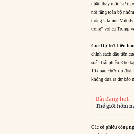
nhận thấy một “sự thay
nói rằng toàn bộ nhóm
thống Ukraine Volodym
trọng” với cả Trump v
Cục Dự trữ Liên ba
chính sách đầu tiên c
suất Trái phiếu Kho bạ
19 quan chức dự đoán s
không đưa ra dự báo 
Bài đang hot
Thế giới hôm n
Các
cổ phiếu công n