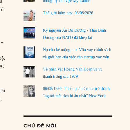
thống trị khu vực Mỹ Latinh
ợt
cổ
Thế giới hôm nay: 06/08/2026
g
Kỷ nguyên Ấn Độ Dương - Thái Bình
Dương của NATO đã khép lại
 –
Nợ cho kẻ mộng mơ: Vốn vay chính sách
và giới hạn của việc cho startup vay vốn
Độ.
IPO
Về nhân vật Hoàng Văn Hoan và vụ
thanh trừng sau 1979
06/08/1930: Thẩm phán Crater trở thành
iên
“người mất tích bí ẩn nhất” New York
t,
m
CHỦ ĐỀ MỚI