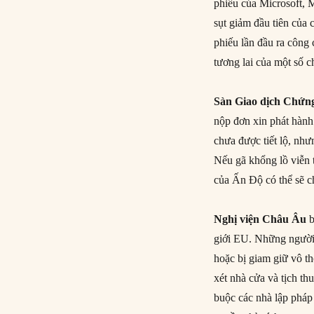
phiếu của Microsoft,
sụt giảm đầu tiên của 
phiếu lần đầu ra công
tương lai của một số 
Sàn Giao dịch Chứn
nộp đơn xin phát hành
chưa được tiết lộ, như
Nếu gã khổng lồ viễn 
của Ấn Độ có thể sẽ c
Nghị viện Châu Âu
b
giới EU. Những người d
hoặc bị giam giữ vô t
xét nhà cửa và tịch th
buộc các nhà lập pháp