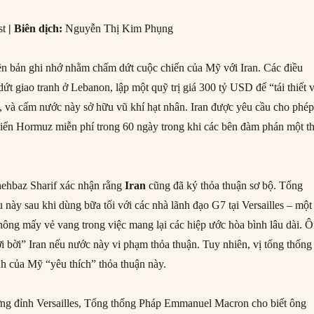
st
| Biên dịch:
Nguyễn Thị Kim Phụng
n bản ghi nhớ nhằm chấm dứt cuộc chiến của Mỹ với Iran. Các điều
t giao tranh ở Lebanon, lập một quỹ trị giá 300 tỷ USD để “tái thiết 
an, và cấm nước này sở hữu vũ khí hạt nhân. Iran được yêu cầu cho phé
biển Hormuz miễn phí trong 60 ngày trong khi các bên đàm phán một t
hehbaz Sharif xác nhận rằng
Iran
cũng đã ký thỏa thuận sơ bộ. Tổng
u này sau khi dùng bữa tối với các nhà lãnh đạo G7 tại Versailles – một
không mấy vẻ vang trong việc mang lại các hiệp ước hòa bình lâu dài. 
i bời” Iran nếu nước này vi phạm thỏa thuận. Tuy nhiên, vị tổng thống
h của Mỹ “yêu thích” thỏa thuận này.
ợng đỉnh Versailles, Tổng thống Pháp Emmanuel Macron cho biết ông