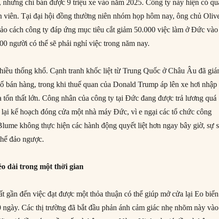
, nhưng chỉ bán được 9 triệu xe vào năm 2025. Công ty này hiện có qu
 viên. Tại đại hội đồng thường niên nhóm họp hôm nay, ông chủ Oliv
hảo cách công ty đáp ứng mục tiêu cắt giảm 50.000 việc làm ở Đức vào
00 người có thể sẽ phải nghỉ việc trong năm nay.
iều thống khổ. Cạnh tranh khốc liệt từ Trung Quốc ở Châu Âu đã giá
 bán hàng, trong khi thuế quan của Donald Trump áp lên xe hơi nhập
 tổn thất lớn. Công nhân của công ty tại Đức đang được trả lương quá
lại kế hoạch đóng cửa một nhà máy Đức, vì e ngại các tổ chức công
lume không thực hiện các hành động quyết liệt hơn ngay bây giờ, sự 
thể đảo ngược.
éo dài trong một thời gian
ất gần đến việc đạt được một thỏa thuận có thể giúp mở cửa lại Eo biển
ngày. Các thị trường đã bắt đầu phản ánh cảm giác nhẹ nhõm này vào