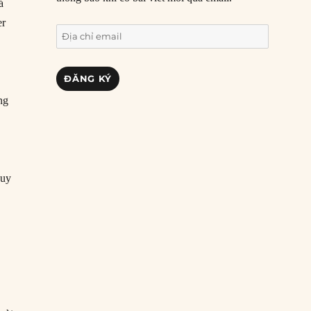
á
er
Địa
chỉ
email
ĐĂNG KÝ
ng
suy