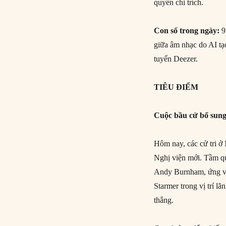
quyền chỉ trích.
Con số trong ngày:
9
giữa âm nhạc do AI tạo
tuyến Deezer.
TIÊU ĐIỂM
Cuộc bầu cử bổ sung
Hôm nay, các cử tri ở
Nghị viện mới. Tầm qu
Andy Burnham, ứng vi
Starmer trong vị trí l
thắng.