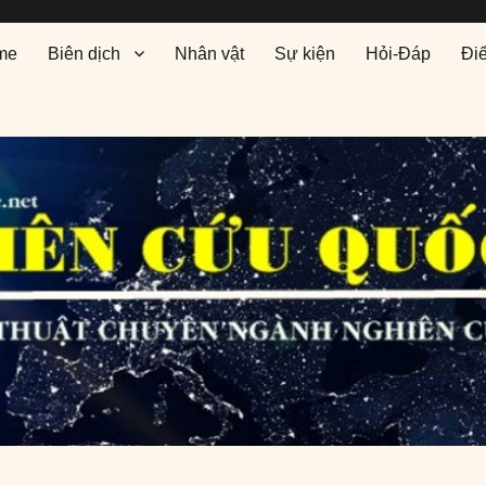
me
Biên dịch
Nhân vật
Sự kiện
Hỏi-Đáp
Đi