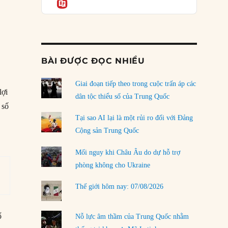
Informatio
04/08/2026
Điểm mù chiến lược của Trump tại Thái Bình
Dương
03/08/2026
BÀI ĐƯỢC ĐỌC NHIỀU
Đặt cược vào thất bại: Các quỹ đầu tư mạo
hiểm quốc gia và khía cạnh chính trị của vốn
rủi ro
Giai đoạn tiếp theo trong cuộc trấn áp các
lợi
02/08/2026
dân tộc thiểu số của Trung Quốc
 số
Làm thế nào để kết thúc Chiến tranh Iran?
Tại sao AI lại là một rủi ro đối với Đảng
01/08/2026
Cộng sản Trung Quốc
Chiến lược kế tiếp của Bắc Kinh ở Biển Đông
Mối nguy khi Châu Âu do dự hỗ trợ
31/07/2026
phòng không cho Ukraine
Trật tự thế giới mới: Các nước nhỏ sẽ luôn
Thế giới hôm nay: 07/08/2026
phải chịu đựng?
30/07/2026
ổ
Nỗ lực âm thầm của Trung Quốc nhằm
LOAD MORE