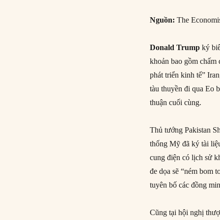
Nguồn:
The Economi
Donald Trump
ký biê
khoản bao gồm chấm dứ
phát triển kinh tế” Ir
tàu thuyền đi qua Eo 
thuận cuối cùng.
Thủ tướng Pakistan S
thống Mỹ đã ký tài liệ
cung điện có lịch sử 
đe dọa sẽ “ném bom tơ
tuyên bố các đồng min
Cũng tại hội nghị thư