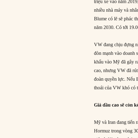
triệu xe vào năm 2019
nhiều nhà máy và nhân
Blume có lẽ sẽ phác t
năm 2030. Có tới 19.0
VW đang chịu đựng nh
đòn mạnh vào doanh số
khẩu vào Mỹ đã gây ra
cao, nhưng VW đã rút 
đoàn quyền lực. Nếu B
thoái của VW khó có 
Giá dầu cao sẽ còn k
Mỹ và Iran đang tiến r
Hormuz trong vòng 30 