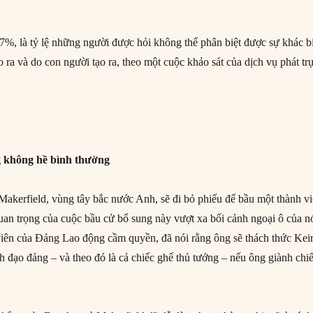
7%, là tỷ lệ những người được hỏi không thể phân biệt được sự khác b
 ra và do con người tạo ra, theo một cuộc khảo sát của dịch vụ phát tr
 không hề bình thường
 Makerfield, vùng tây bắc nước Anh, sẽ đi bỏ phiếu để bầu một thành v
an trọng của cuộc bầu cử bổ sung này vượt xa bối cảnh ngoại ô của n
ên của Đảng Lao động cầm quyền, đã nói rằng ông sẽ thách thức Kei
ãnh đạo đảng – và theo đó là cả chiếc ghế thủ tướng – nếu ông giành chi