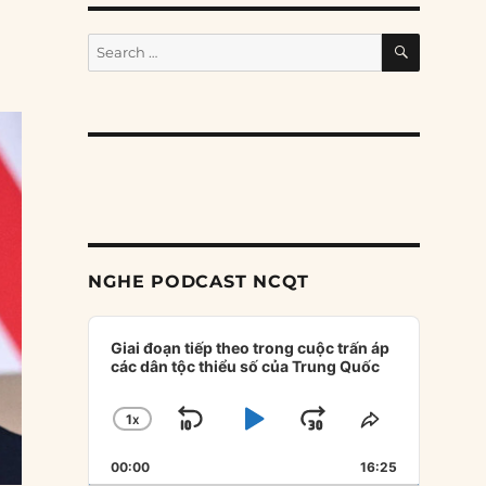
SEARCH
Search
for:
NGHE PODCAST NCQT
Audio
Player
Giai đoạn tiếp theo trong cuộc trấn áp
các dân tộc thiểu số của Trung Quốc
1
X
SKIP
PLAY
JUMP
CHANGE
SHARE
PLAYBACK
THIS
BACKWARD
PAUSE
FORWARD
00:00
RATE
16:25
EPISODE