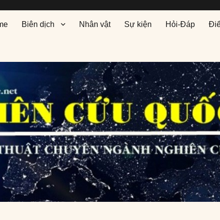
me
Biên dịch
Nhân vật
Sự kiện
Hỏi-Đáp
Đi