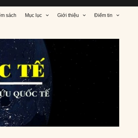
ểm sách
Mục lục
Giới thiệu
Điểm tin