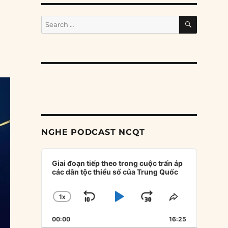
SEARCH
Search
for:
NGHE PODCAST NCQT
Audio
Player
Giai đoạn tiếp theo trong cuộc trấn áp
các dân tộc thiểu số của Trung Quốc
1
X
SKIP
PLAY
JUMP
CHANGE
SHARE
PLAYBACK
THIS
BACKWARD
PAUSE
FORWARD
00:00
RATE
16:25
EPISODE