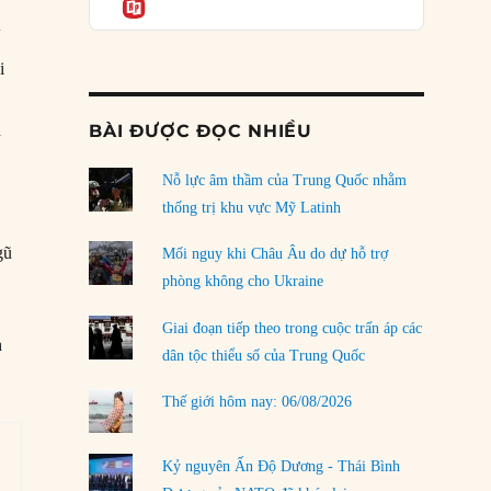
Informatio
04/08/2026
ế
Điểm mù chiến lược của Trump tại Thái Bình
i
Dương
03/08/2026
n
BÀI ĐƯỢC ĐỌC NHIỀU
Đặt cược vào thất bại: Các quỹ đầu tư mạo
hiểm quốc gia và khía cạnh chính trị của vốn
rủi ro
Nỗ lực âm thầm của Trung Quốc nhằm
02/08/2026
thống trị khu vực Mỹ Latinh
Làm thế nào để kết thúc Chiến tranh Iran?
gũ
Mối nguy khi Châu Âu do dự hỗ trợ
01/08/2026
phòng không cho Ukraine
Chiến lược kế tiếp của Bắc Kinh ở Biển Đông
Giai đoạn tiếp theo trong cuộc trấn áp các
h
31/07/2026
dân tộc thiểu số của Trung Quốc
Trật tự thế giới mới: Các nước nhỏ sẽ luôn
Thế giới hôm nay: 06/08/2026
phải chịu đựng?
30/07/2026
Kỷ nguyên Ấn Độ Dương - Thái Bình
LOAD MORE