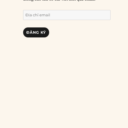
Địa
chỉ
email
ĐĂNG KÝ