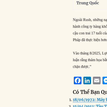
Trung Quốc
Ngoài Rush, những nạ
hành công ty hàng kh
cậu con trai 17 tuổi 
Pháp đã thực hiện hơn
Vào tháng 8/2025, Lự
luận rằng thảm họa bắt
chặn được.”
F
Li
E
a
n
Có Thể Bạn Q
c
k
a
18/06/1972: Máy b
e
e
l
15/04/1912: Tàu T