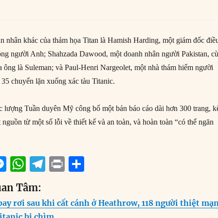
n nhân khác của thảm họa Titan là Hamish Harding, một giám đốc điề
ông người Anh; Shahzada Dawood, một doanh nhân người Pakistan, c
của ông là Suleman; và Paul-Henri Nargeolet, một nhà thám hiểm người
 35 chuyến lặn xuống xác tàu Titanic.
c lượng Tuần duyên Mỹ công bố một bản báo cáo dài hơn 300 trang, k
 nguồn từ một số lỗi về thiết kế và an toàn, và hoàn toàn “có thể ngăn
M
W
T
P
S
m
e
h
el
ri
h
uan Tâm:
i
ss
at
e
n
a
ay rơi sau khi cất cánh ở Heathrow, 118 người thiệt mạ
e
s
g
t
re
itanic bị chìm