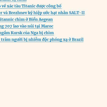
n
A
r
 về xác tàu Titanic được công bố
g
p
a
er và Brezhnev ký hiệp ước hạt nhân SALT-II
er
p
m
ritannic chìm ở Biển Aegean
g 707 lao vào núi tại Maroc
ngầm Kursk của Nga bị chìm
 trăm người bị nhiễm độc phóng xạ ở Brazil