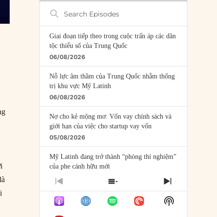
Search
Episodes
Giai đoạn tiếp theo trong cuộc trấn áp các dân
tộc thiểu số của Trung Quốc
06/08/2026
Nỗ lực âm thầm của Trung Quốc nhằm thống
trị khu vực Mỹ Latinh
06/08/2026
ng
Nợ cho kẻ mộng mơ: Vốn vay chính sách và
giới hạn của việc cho startup vay vốn
05/08/2026
Mỹ Latinh đang trở thành “phòng thí nghiệm”
i
của phe cánh hữu mới
04/08/2026
là
PREVIOUS
SHOW
NEXT
i
EPISODE
EPISODES
EPISODE
Tại sao Trung Quốc phủ nhận cuộc gặp với
Show
LIST
Ngoại trưởng Nhật Bản?
Podcast