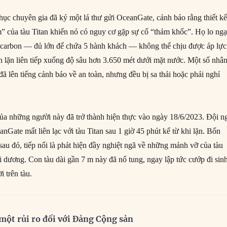
ục chuyên gia đã ký một lá thư gửi OceanGate, cảnh báo rằng thiết k
” của tàu Titan khiến nó có nguy cơ gặp sự cố “thảm khốc”. Họ lo ngạ
i carbon — đủ lớn để chứa 5 hành khách — không thể chịu được áp lực
n lặn liên tiếp xuống độ sâu hơn 3.650 mét dưới mặt nước. Một số nhâ
ã lên tiếng cảnh báo về an toàn, nhưng đều bị sa thải hoặc phải nghỉ
 của những người này đã trở thành hiện thực vào ngày 18/6/2023. Đội n
nGate mất liên lạc với tàu Titan sau 1 giờ 45 phút kể từ khi lặn. Bốn
sau đó, tiếp nối là phát hiện đầy nghiệt ngã về những mảnh vỡ của tàu
i dương. Con tàu dài gần 7 m này đã nổ tung, ngay lập tức cướp đi sin
 trên tàu.
à một rủi ro đối với Đảng Cộng sản