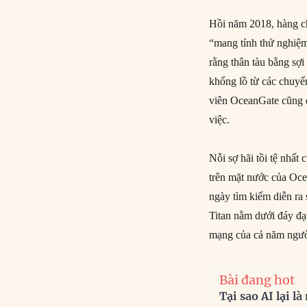
Hồi năm 2018, hàng ch
“mang tính thử nghiệm
rằng thân tàu bằng sợ
khổng lồ từ các chuyế
viên OceanGate cũng đ
việc.
Nỗi sợ hãi tồi tệ nhất
trên mặt nước của Ocea
ngày tìm kiếm diễn ra 
Titan nằm dưới đáy đạ
mạng của cả năm người
Bài đang hot
Tại sao AI lại l