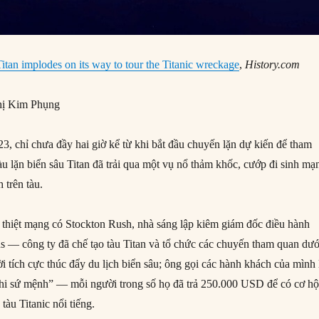
itan implodes on its way to tour the Titanic wreckage
,
History.com
ị Kim Phụng
, chỉ chưa đầy hai giờ kể từ khi bắt đầu chuyến lặn dự kiến để tham
tàu lặn biển sâu Titan đã trải qua một vụ nổ thảm khốc, cướp đi sinh mạ
 trên tàu.
thiệt mạng có Stockton Rush, nhà sáng lập kiêm giám đốc điều hành
 — công ty đã chế tạo tàu Titan và tổ chức các chuyến tham quan dướ
i tích cực thúc đẩy du lịch biển sâu; ông gọi các hành khách của mình 
thi sứ mệnh” — mỗi người trong số họ đã trả 250.000 USD để có cơ hộ
tàu Titanic nổi tiếng.