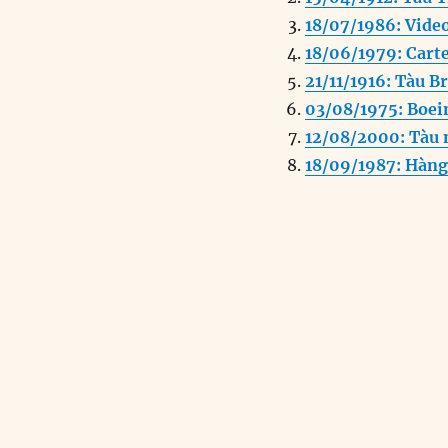
b
d
18/07/1986: Video
o
I
18/06/1979: Cart
o
n
21/11/1916: Tàu B
k
03/08/1975: Boein
12/08/2000: Tàu 
18/09/1987: Hàng