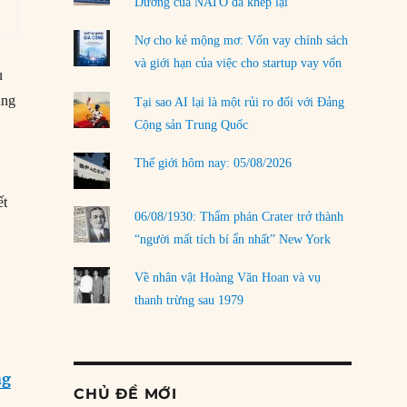
Dương của NATO đã khép lại
Nợ cho kẻ mộng mơ: Vốn vay chính sách
và giới hạn của việc cho startup vay vốn
u
ùng
Tại sao AI lại là một rủi ro đối với Đảng
Cộng sản Trung Quốc
Thế giới hôm nay: 05/08/2026
ết
06/08/1930: Thẩm phán Crater trở thành
“người mất tích bí ẩn nhất” New York
Về nhân vật Hoàng Văn Hoan và vụ
thanh trừng sau 1979
ng
CHỦ ĐỀ MỚI