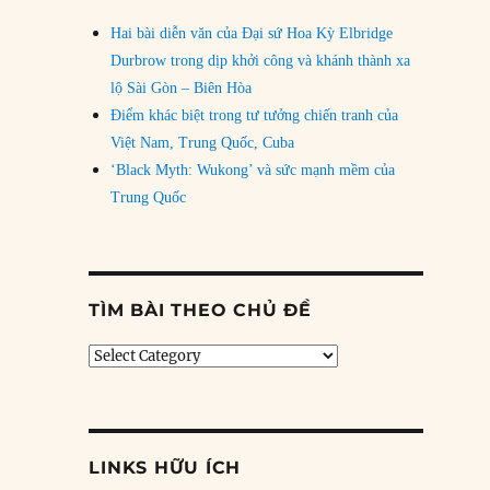
Hai bài diễn văn của Đại sứ Hoa Kỳ Elbridge
Durbrow trong dịp khởi công và khánh thành xa
lộ Sài Gòn – Biên Hòa
Điểm khác biệt trong tư tưởng chiến tranh của
Việt Nam, Trung Quốc, Cuba
‘Black Myth: Wukong’ và sức mạnh mềm của
Trung Quốc
TÌM BÀI THEO CHỦ ĐỀ
Tìm
bài
theo
chủ
đề
LINKS HỮU ÍCH