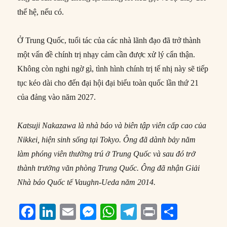
thế hệ, nếu có.
Ở Trung Quốc, tuổi tác của các nhà lãnh đạo đã trở thành
một vấn đề chính trị nhạy cảm cần được xử lý cẩn thận.
Không còn nghi ngờ gì, tình hình chính trị tế nhị này sẽ tiếp
tục kéo dài cho đến đại hội đại biểu toàn quốc lần thứ 21
của đảng vào năm 2027.
Katsuji Nakazawa là nhà báo và biên tập viên cấp cao của
Nikkei, hiện sinh sống tại Tokyo. Ông đã dành bảy năm
làm phóng viên thường trú ở Trung Quốc và sau đó trở
thành trưởng văn phòng Trung Quốc. Ông đã nhận Giải
Nhà báo Quốc tế Vaughn-Ueda năm 2014.
F
Li
E
M
W
T
P
S