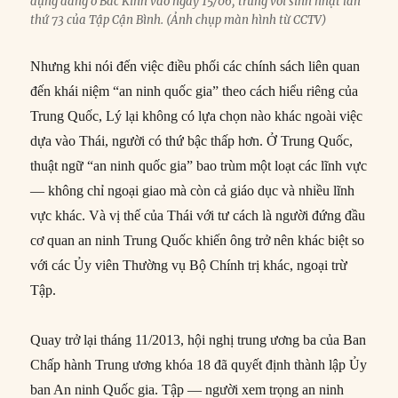
dựng đảng ở Bắc Kinh vào ngày 15/06, trùng với sinh nhật lần
thứ 73 của Tập Cận Bình. (Ảnh chụp màn hình từ CCTV)
Nhưng khi nói đến việc điều phối các chính sách liên quan
đến khái niệm “an ninh quốc gia” theo cách hiểu riêng của
Trung Quốc, Lý lại không có lựa chọn nào khác ngoài việc
dựa vào Thái, người có thứ bậc thấp hơn. Ở Trung Quốc,
thuật ngữ “an ninh quốc gia” bao trùm một loạt các lĩnh vực
— không chỉ ngoại giao mà còn cả giáo dục và nhiều lĩnh
vực khác. Và vị thế của Thái với tư cách là người đứng đầu
cơ quan an ninh Trung Quốc khiến ông trở nên khác biệt so
với các Ủy viên Thường vụ Bộ Chính trị khác, ngoại trừ
Tập.
Quay trở lại tháng 11/2013, hội nghị trung ương ba của Ban
Chấp hành Trung ương khóa 18 đã quyết định thành lập Ủy
ban An ninh Quốc gia. Tập — người xem trọng an ninh