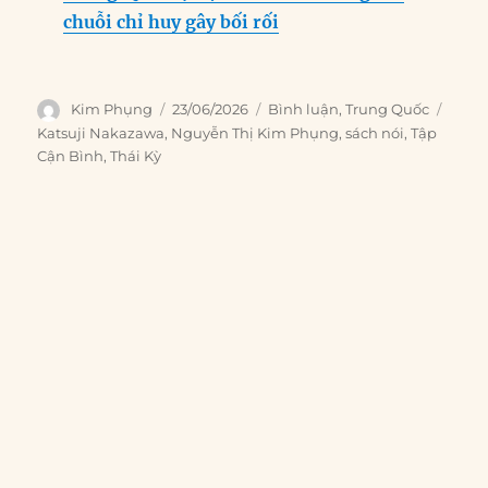
chuỗi chỉ huy gây bối rối
Author
Posted
Categories
Tags
Kim Phụng
23/06/2026
Bình luận
,
Trung Quốc
on
Katsuji Nakazawa
,
Nguyễn Thị Kim Phụng
,
sách nói
,
Tập
Cận Bình
,
Thái Kỳ