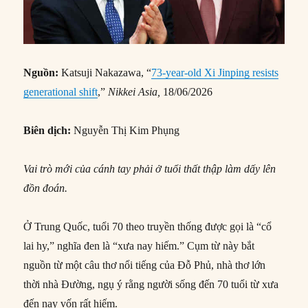
Nguồn:
Katsuji Nakazawa, “
73-year-old Xi Jinping resists
generational shift
,”
Nikkei Asia,
18/06/2026
Biên dịch:
Nguyễn Thị Kim Phụng
Vai trò mới của cánh tay phải ở tuổi thất thập làm dấy lên
đồn đoán.
Ở Trung Quốc, tuổi 70 theo truyền thống được gọi là “cổ
lai hy,” nghĩa đen là “xưa nay hiếm.” Cụm từ này bắt
nguồn từ một câu thơ nổi tiếng của Đỗ Phủ, nhà thơ lớn
thời nhà Đường, ngụ ý rằng người sống đến 70 tuổi từ xưa
đến nay vốn rất hiếm.