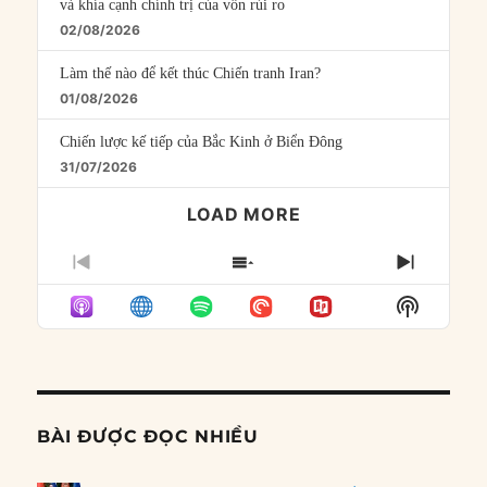
và khía cạnh chính trị của vốn rủi ro
02/08/2026
Làm thế nào để kết thúc Chiến tranh Iran?
01/08/2026
Chiến lược kế tiếp của Bắc Kinh ở Biển Đông
31/07/2026
LOAD MORE
PREVIOUS
SHOW
NEXT
EPISODE
EPISODES
EPISO
Show
LIST
Podcast
Informat
BÀI ĐƯỢC ĐỌC NHIỀU