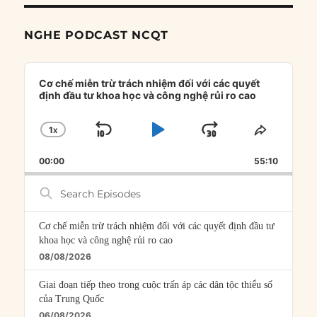
NGHE PODCAST NCQT
Audio
Player
Cơ chế miễn trừ trách nhiệm đối với các quyết
định đầu tư khoa học và công nghệ rủi ro cao
1
X
SKIP
PLAY
JUMP
CHANGE
SHARE
PLAYBACK
THIS
BACKWARD
PAUSE
FORWARD
00:00
RATE
55:10
EPISOD
Search
Episodes
Cơ chế miễn trừ trách nhiệm đối với các quyết định đầu tư
khoa học và công nghệ rủi ro cao
08/08/2026
Giai đoạn tiếp theo trong cuộc trấn áp các dân tộc thiểu số
của Trung Quốc
06/08/2026