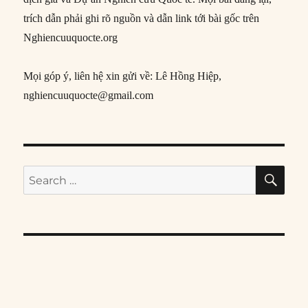
trích dẫn phải ghi rõ nguồn và dẫn link tới bài gốc trên
Nghiencuuquocte.org
Mọi góp ý, liên hệ xin gửi về: Lê Hồng Hiệp,
nghiencuuquocte@gmail.com
SE
Search
for: