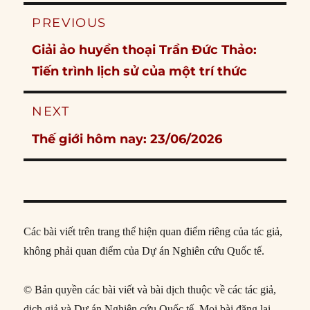
Post
PREVIOUS
navigation
Previous
Giải ảo huyền thoại Trần Đức Thảo:
post:
Tiến trình lịch sử của một trí thức
NEXT
Next
Thế giới hôm nay: 23/06/2026
post:
Các bài viết trên trang thể hiện quan điểm riêng của tác giả,
không phải quan điểm của Dự án Nghiên cứu Quốc tế.
© Bản quyền các bài viết và bài dịch thuộc về các tác giả,
dịch giả và Dự án Nghiên cứu Quốc tế. Mọi bài đăng lại,