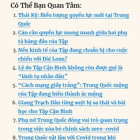
a
n
m
e
h
el
ri
h
Có Thể Bạn Quan Tâm:
c
k
ai
ss
at
e
n
a
Thái Kỳ: Biểu tượng quyền lực mới tại Trung
e
e
l
e
s
g
t
re
Quốc
b
d
n
A
r
Cán cân quyền lực mong manh giữa hai phụ
o
I
g
p
a
tá hàng đầu của Tập
o
n
er
p
m
Nền kinh tế của Tập đang chuẩn bị cho cuộc
k
chiến với Đài Loan?
Lý do Tập Cận Bình không còn được gọi là
“lãnh tụ nhân dân”
“Cách mạng giấy trắng”: Trung Quốc mộng
của Tập đang biến thành ác mộng
Giang Trạch Dân từng suýt bị sa thải và bài
học cho Tập Cận Bình
Phụ nữ Trung Quốc đóng vai trò quan trọng
trong việc xóa bỏ chính sách zero-covid
Trung Quốc vật lộn với Covid trong khi