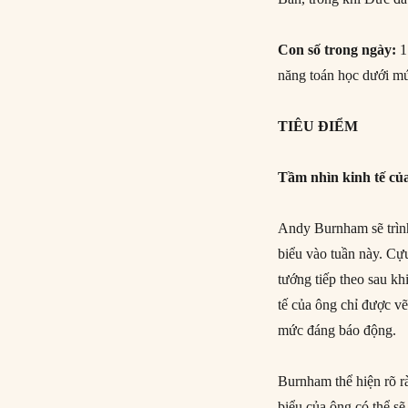
Con số trong ngày:
1
năng toán học dưới mứ
TIÊU ĐIỂM
Tầm nhìn kinh tế c
Andy Burnham sẽ trình
biểu vào tuần này. Cự
tướng tiếp theo sau k
tế của ông chỉ được vẽ
mức đáng báo động.
Burnham thể hiện rõ r
biểu của ông có thể s