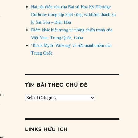
Hai bài diễn văn của Đại sứ Hoa Kỳ Elbridge
Durbrow trong dịp khởi công và khánh thành xa
ỹ
lộ Sài Gòn – Biên Hòa
Điểm khác biệt trong tư tưởng chiến tranh của
Việt Nam, Trung Quốc, Cuba
‘Black Myth: Wukong’ và sức mạnh mềm của
Trung Quốc
TÌM BÀI THEO CHỦ ĐỀ
nh
Tìm
n
bài
theo
chủ
đề
LINKS HỮU ÍCH
ên