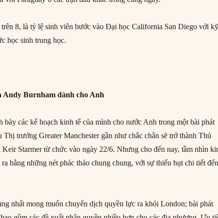
 trên 8, là tỷ lệ sinh viên bước vào Đại học California San Diego với k
c học sinh trung học.
ủa Andy Burnham dành cho Anh
 bày các kế hoạch kinh tế của mình cho nước Anh trong một bài phát
u Thị trưởng Greater Manchester gần như chắc chắn sẽ trở thành Thủ
hi Keir Starmer từ chức vào ngày 22/6. Nhưng cho đến nay, tầm nhìn ki
 ra bằng những nét phác thảo chung chung, với sự thiếu hụt chi tiết đế
àng nhất mong muốn chuyển dịch quyền lực ra khỏi London; bài phát
ẽ bao gồm các đề xuất phân quyền nhiều hơn cho các địa phương. Ưu ti