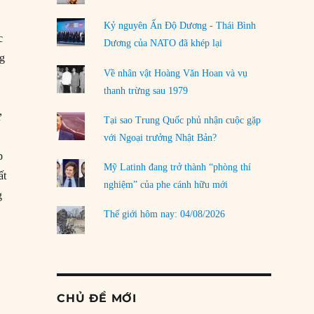
Kỷ nguyên Ấn Độ Dương - Thái Bình
c
Dương của NATO đã khép lại
ng
Về nhân vật Hoàng Văn Hoan và vụ
thanh trừng sau 1979
ứ
Tại sao Trung Quốc phủ nhận cuộc gặp
với Ngoại trưởng Nhật Bản?
p
Mỹ Latinh đang trở thành “phòng thí
ất
nghiệm” của phe cánh hữu mới
g
Thế giới hôm nay: 04/08/2026
CHỦ ĐỀ MỚI