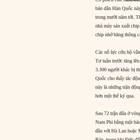
bán dẫn Hàn Quốc này 
trong mười năm tới. T
nhà máy sản xuất chip 
chip nhớ băng thông ca
Các nỗ lực cứu hộ vẫn
Tư tuần trước tăng lê
3.300 người khác bị t
Quốc cho thấy tác độn
này là những trận động
hơn một thế kỷ qua.
Sau 72 trận đấu ở vòn
Nam Phi bằng một bàn 
đầu với Hà Lan hoặc M
Bản, trong khi Đức đấ