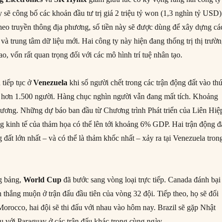
sẽ công bố các khoản đầu tư trị giá 2 triệu tỷ won (1,3 nghìn tỷ USD)
heo truyền thông địa phương, số tiền này sẽ được dùng để xây dựng cá
và trung tâm dữ liệu mới. Hai công ty này hiện đang thống trị thị trườ
o, vốn rất quan trọng đối với các mô hình trí tuệ nhân tạo.
 tiếp tục ở
Venezuela
khi số người chết trong các trận động đất vào th
n hơn 1.500 người. Hàng chục nghìn người vẫn đang mất tích. Khoảng
hương. Những dự báo ban đầu từ Chương trình Phát triển của Liên Hiệ
g kinh tế của thảm họa có thể lên tới khoảng 6% GDP. Hai trận động đ
 đất lớn nhất – và có thể là thảm khốc nhất – xảy ra tại Venezuela tron
g bảng,
World Cup
đã bước sang vòng loại trực tiếp. Canada đánh bại
thắng muộn ở trận đấu đầu tiên của vòng 32 đội. Tiếp theo, họ sẽ đối
orocco, hai đội sẽ thi đấu với nhau vào hôm nay. Brazil sẽ gặp Nhật
u với Paraguay ở các trận đấu khác trong cùng ngày.