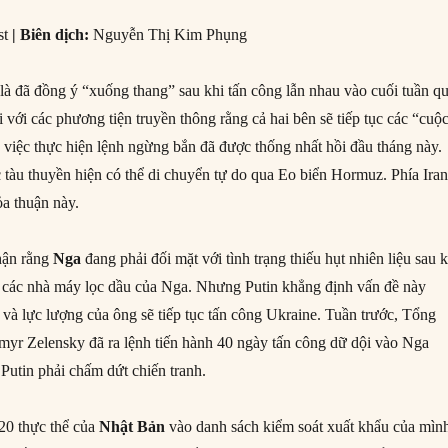
st
| Biên dịch:
Nguyễn Thị Kim Phụng
à đã đồng ý “xuống thang” sau khi tấn công lẫn nhau vào cuối tuần qu
với các phương tiện truyền thông rằng cả hai bên sẽ tiếp tục các “cuộ
 việc thực hiện lệnh ngừng bắn đã được thống nhất hồi đầu tháng này.
 tàu thuyền hiện có thể di chuyển tự do qua Eo biển Hormuz. Phía Ira
ỏa thuận này.
hận rằng
Nga
đang phải đối mặt với tình trạng thiếu hụt nhiên liệu sau 
 các nhà máy lọc dầu của Nga. Nhưng Putin khẳng định vấn đề này
và lực lượng của ông sẽ tiếp tục tấn công Ukraine. Tuần trước, Tổng
yr Zelensky đã ra lệnh tiến hành 40 ngày tấn công dữ dội vào Nga
Putin phải chấm dứt chiến tranh.
20 thực thể của
Nhật Bản
vào danh sách kiểm soát xuất khẩu của mìn