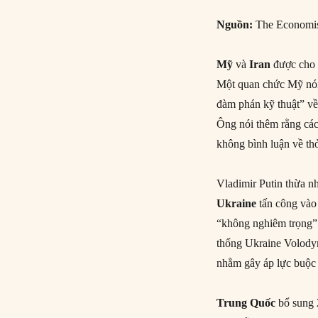
Nguồn:
The Economi
Mỹ
và
Iran
được cho l
Một quan chức Mỹ nói 
đàm phán kỹ thuật” về
Ông nói thêm rằng các
không bình luận về th
Vladimir Putin thừa n
Ukraine
tấn công vào
“không nghiêm trọng” 
thống Ukraine Volodym
nhằm gây áp lực buộc 
Trung Quốc
bổ sung 