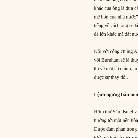
khác của ông là đưa c
mẽ hơn của nhà nước”
tiếng về cách ông sẽ 
đề lớn khác mà đất nư
Đối với công chúng An
với Burnham sẽ là thuy
thi về mặt tài chính, 
được sự thay đổi.
Lệnh ngừng bắn mon
Hôm thứ Sáu, Israel và
hướng tới một nền hòa
Được đàm phán trong 
tước vũ khí của Hezbol