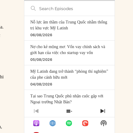
Search
Episodes
Nỗ lực âm thầm của Trung Quốc nhằm thống
a.
trị khu vực Mỹ Latinh
c
06/08/2026
Nợ cho kẻ mộng mơ: Vốn vay chính sách và
n
giới hạn của việc cho startup vay vốn
05/08/2026
Mỹ Latinh đang trở thành “phòng thí nghiệm”
khi
của phe cánh hữu mới
04/08/2026
Tại sao Trung Quốc phủ nhận cuộc gặp với
Ngoại trưởng Nhật Bản?
04/08/2026
PREVIOUS
SHOW
NEXT
EPISODE
EPISODES
EPISODE
Điểm mù chiến lược của Trump tại Thái Bình
Show
LIST
h,
Dương
Podcast