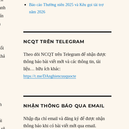
Báo cáo Thường niên 2025 và Kêu gọi tài trợ
ạnh
năm 2026
ín
n
NCQT TRÊN TELEGRAM
đối
Theo dõi NCQT trên Telegram để nhận được
khả
thông báo bài viết mới và các thông tin, tài
liệu… hữu ích khác:
https://t.me/DAnghiencuuquocte
nh
NHẬN THÔNG BÁO QUA EMAIL
Nhập địa chỉ email và đăng ký để được nhận
ải
thông báo khi có bài viết mới qua email.
 sẽ