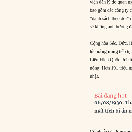
viện dẫn lý do quan n
bao gồm các công ty c
“danh sách theo dõi” 
sẽ không ảnh hưởng đ
Cộng hòa Séc, Đức, Hu
lúc
nắng nóng
tiếp tụ
Liên Hiệp Quốc ước tí
nóng. Hơn 191 triệu n
nhật.
Bài đang hot
06/08/1930: Th
mất tích bí ẩn 
Cổ phiếu của
Samsung