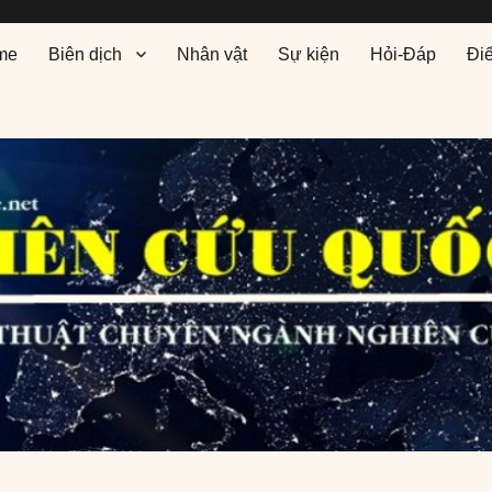
me
Biên dịch
Nhân vật
Sự kiện
Hỏi-Đáp
Đi