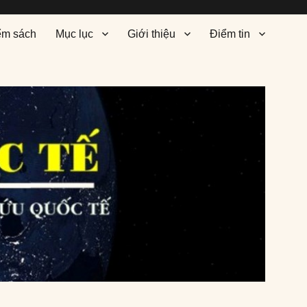
ểm sách
Mục lục
Giới thiệu
Điểm tin