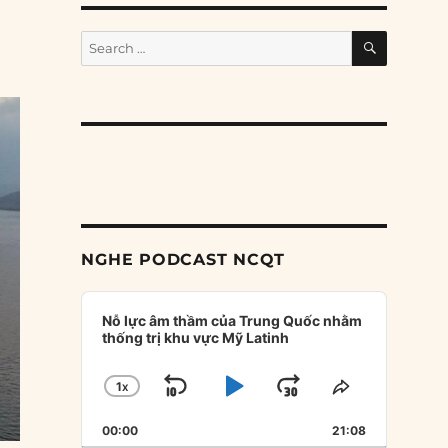
SEARCH
Search
for:
NGHE PODCAST NCQT
Audio
Player
Nỗ lực âm thầm của Trung Quốc nhằm
thống trị khu vực Mỹ Latinh
1
X
SKIP
PLAY
JUMP
CHANGE
SHARE
PLAYBACK
THIS
BACKWARD
PAUSE
FORWARD
00:00
RATE
21:08
EPISODE