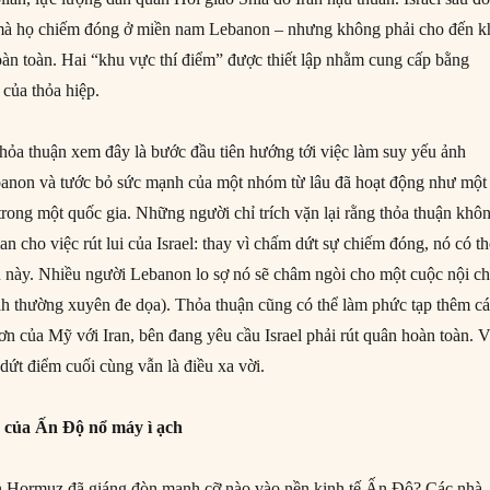
ổ mà họ chiếm đóng ở miền nam Lebanon – nhưng không phải cho đến k
oàn toàn. Hai “khu vực thí điểm” được thiết lập nhằm cung cấp bằng
 của thỏa hiệp.
ỏa thuận xem đây là bước đầu tiên hướng tới việc làm suy yếu ảnh
banon và tước bỏ sức mạnh của một nhóm từ lâu đã hoạt động như một
trong một quốc gia. Những người chỉ trích vặn lại rằng thỏa thuận khô
ian cho việc rút lui của Israel: thay vì chấm dứt sự chiếm đóng, nó có t
 này. Nhiều người Lebanon lo sợ nó sẽ châm ngòi cho một cuộc nội ch
h thường xuyên đe dọa). Thỏa thuận cũng có thể làm phức tạp thêm c
n của Mỹ với Iran, bên đang yêu cầu Israel phải rút quân hoàn toàn. 
 dứt điểm cuối cùng vẫn là điều xa vời.
 của Ấn Độ nổ máy ì ạch
n Hormuz đã giáng đòn mạnh cỡ nào vào nền kinh tế Ấn Độ? Các nhà