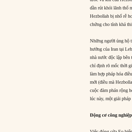
dần rút khỏi lãnh th
Hezbollah bị nhổ rễ h
chứng cho tính khả thi
Những người ủng hộ th
hưởng của Iran tại Le
nhà nước độc lập bên 
chỉ định rõ mốc thời g
làm hợp pháp hóa điều
mới (điều mà Hezbolla
cuộc đàm phán rộng hơ
lúc này, một giải pháp
Động cơ công nghiệp
Việc đóng cửa Eo biể