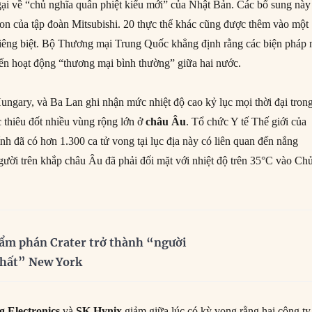
gại về “chủ nghĩa quân phiệt kiểu mới” của Nhật Bản. Các bổ sung này
on của tập đoàn Mitsubishi. 20 thực thể khác cũng được thêm vào một
riêng biệt. Bộ Thương mại Trung Quốc khẳng định rằng các biện pháp 
ến hoạt động “thương mại bình thường” giữa hai nước.
ngary, và Ba Lan ghi nhận mức nhiệt độ cao kỷ lục mọi thời đại tron
c thiêu đốt nhiều vùng rộng lớn ở
châu Âu
. Tổ chức Y tế Thế giới của
nh đã có hơn 1.300 ca tử vong tại lục địa này có liên quan đến nắng
gười trên khắp châu Âu đã phải đối mặt với nhiệt độ trên 35°C vào Ch
ẩm phán Crater trở thành “người
nhất” New York
 Electronics
và
SK Hynix
giảm giữa lúc có kỳ vọng rằng hai công ty