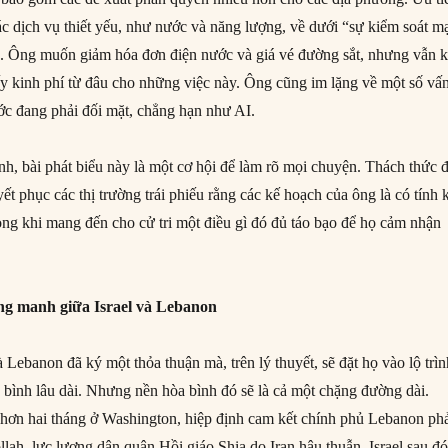
ác dịch vụ thiết yếu, như nước và năng lượng, về dưới “sự kiểm soát m
. Ông muốn giảm hóa đơn điện nước và giá vé đường sắt, nhưng vẫn k
lấy kinh phí từ đâu cho những việc này. Ông cũng im lặng về một số vấ
ớc đang phải đối mặt, chẳng hạn như AI.
h, bài phát biểu này là một cơ hội để làm rõ mọi chuyện. Thách thức 
ết phục các thị trường trái phiếu rằng các kế hoạch của ông là có tính 
trong khi mang đến cho cử tri một điều gì đó đủ táo bạo để họ cảm nhận
g manh giữa Israel và Lebanon
 Lebanon đã ký một thỏa thuận mà, trên lý thuyết, sẽ đặt họ vào lộ trì
 bình lâu dài. Nhưng nền hòa bình đó sẽ là cả một chặng đường dài.
hơn hai tháng ở Washington, hiệp định cam kết chính phủ Lebanon ph
lah, lực lượng dân quân Hồi giáo Shia do Iran hậu thuẫn. Israel sau đó