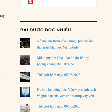
Informatio
03/08/2026
Đặt cược vào thất bại: Các quỹ đầu tư mạo
này
hiểm quốc gia và khía cạnh chính trị của vốn
rủi ro
02/08/2026
BÀI ĐƯỢC ĐỌC NHIỀU
Làm thế nào để kết thúc Chiến tranh Iran?
g
Nỗ lực âm thầm của Trung Quốc nhằm
01/08/2026
thống trị khu vực Mỹ Latinh
Chiến lược kế tiếp của Bắc Kinh ở Biển Đông
ủ
31/07/2026
Mối nguy khi Châu Âu do dự hỗ trợ
phòng không cho Ukraine
Trật tự thế giới mới: Các nước nhỏ sẽ luôn
phải chịu đựng?
Thế giới hôm nay: 05/08/2026
30/07/2026
Tập tìm cách chôn vùi bê bối chấn động vòng
Nợ cho kẻ mộng mơ: Vốn vay chính sách
tròn thân cận của mình
và giới hạn của việc cho startup vay vốn
29/07/2026
Thế giới hôm nay: 06/08/2026
LOAD MORE