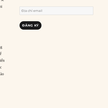
hi
Địa
chỉ
email
ĐĂNG KÝ
ng
hể
iến
ác
Vào