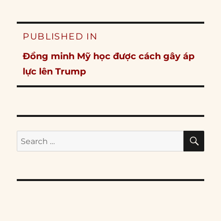
Post
PUBLISHED IN
navigation
Đồng minh Mỹ học được cách gây áp
lực lên Trump
SE
Search
for: