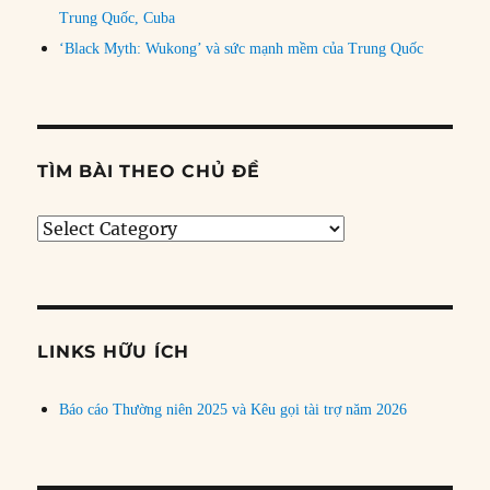
Trung Quốc, Cuba
‘Black Myth: Wukong’ và sức mạnh mềm của Trung Quốc
TÌM BÀI THEO CHỦ ĐỀ
Tìm
bài
theo
chủ
đề
LINKS HỮU ÍCH
Báo cáo Thường niên 2025 và Kêu gọi tài trợ năm 2026