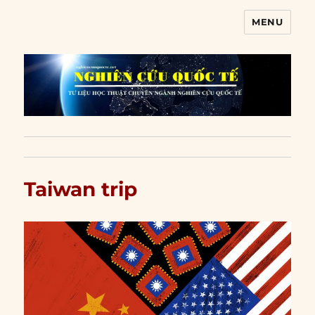
MENU
Nghiên cứu quốc tế
Taiwan trip