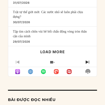
31/07/2026
Trật tự thế giới mới: Các nước nhỏ sẽ luôn phải chịu
đựng?
30/07/2026
Tập tìm cách chôn vùi bê bối chấn động vòng tròn thân
cận của mình
29/07/2026
LOAD MORE
PREVIOUS
SHOW
NEXT
EPISODE
EPISODES
EPISO
Show
LIST
Podcast
Informat
BÀI ĐƯỢC ĐỌC NHIỀU