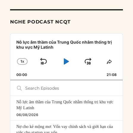
NGHE PODCAST NCQT
Audio
Player
Nỗ lực âm thầm của Trung Quốc nhằm thống trị
khu vực Mỹ Latinh
1
X
SKIP
PLAY
JUMP
CHANGE
SHARE
PLAYBACK
THIS
BACKWARD
PAUSE
FORWARD
00:00
RATE
21:08
EPISOD
Search
Episodes
Nỗ lực âm thầm của Trung Quốc nhằm thống trị khu vực
Mỹ Latinh
06/08/2026
Nợ cho kẻ mộng mơ: Vốn vay chính sách và giới hạn của
việc cho startup vay vốn