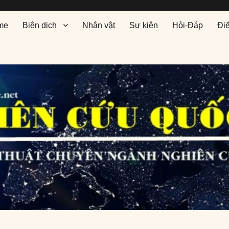
me
Biên dịch
Nhân vật
Sự kiện
Hỏi-Đáp
Đi