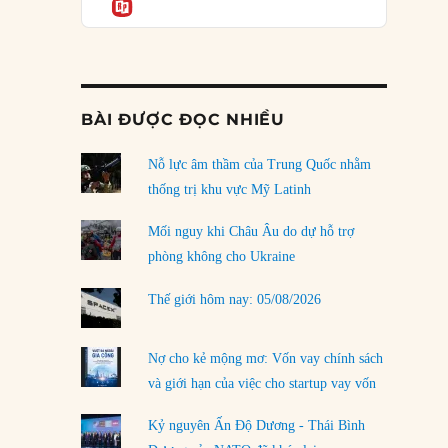
Informatio
03/08/2026
Đặt cược vào thất bại: Các quỹ đầu tư mạo
hiểm quốc gia và khía cạnh chính trị của vốn
rủi ro
02/08/2026
BÀI ĐƯỢC ĐỌC NHIỀU
Làm thế nào để kết thúc Chiến tranh Iran?
Nỗ lực âm thầm của Trung Quốc nhằm
01/08/2026
thống trị khu vực Mỹ Latinh
Chiến lược kế tiếp của Bắc Kinh ở Biển Đông
31/07/2026
Mối nguy khi Châu Âu do dự hỗ trợ
phòng không cho Ukraine
Trật tự thế giới mới: Các nước nhỏ sẽ luôn
phải chịu đựng?
Thế giới hôm nay: 05/08/2026
30/07/2026
Tập tìm cách chôn vùi bê bối chấn động vòng
Nợ cho kẻ mộng mơ: Vốn vay chính sách
tròn thân cận của mình
và giới hạn của việc cho startup vay vốn
29/07/2026
Kỷ nguyên Ấn Độ Dương - Thái Bình
LOAD MORE