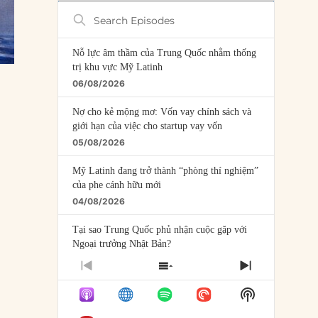
Search
Episodes
Nỗ lực âm thầm của Trung Quốc nhằm thống
trị khu vực Mỹ Latinh
06/08/2026
Nợ cho kẻ mộng mơ: Vốn vay chính sách và
giới hạn của việc cho startup vay vốn
05/08/2026
Mỹ Latinh đang trở thành “phòng thí nghiệm”
của phe cánh hữu mới
04/08/2026
Tại sao Trung Quốc phủ nhận cuộc gặp với
Ngoại trưởng Nhật Bản?
04/08/2026
PREVIOUS
SHOW
NEXT
EPISODE
EPISODES
EPISODE
Điểm mù chiến lược của Trump tại Thái Bình
Show
LIST
Dương
Podcast