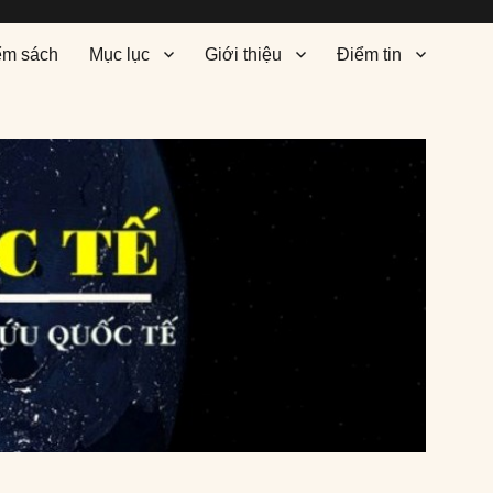
ểm sách
Mục lục
Giới thiệu
Điểm tin