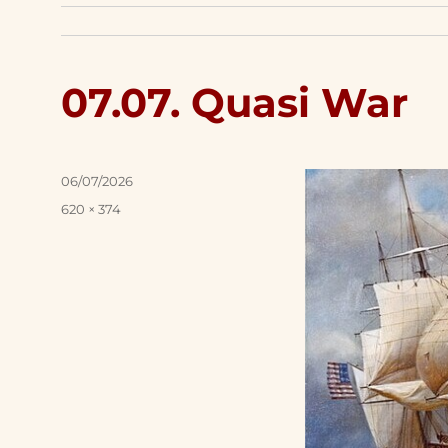
07.07. Quasi War
Posted
06/07/2026
on
Full
620 × 374
size