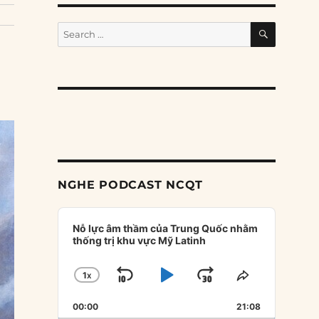
SEARCH
Search
for:
NGHE PODCAST NCQT
Audio
Player
Nỗ lực âm thầm của Trung Quốc nhằm
thống trị khu vực Mỹ Latinh
1
X
SKIP
PLAY
JUMP
CHANGE
SHARE
PLAYBACK
THIS
BACKWARD
PAUSE
FORWARD
00:00
RATE
21:08
EPISODE