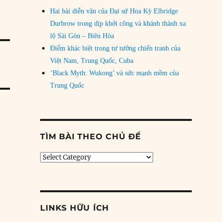
Hai bài diễn văn của Đại sứ Hoa Kỳ Elbridge
Durbrow trong dịp khởi công và khánh thành xa
lộ Sài Gòn – Biên Hòa
Điểm khác biệt trong tư tưởng chiến tranh của
Việt Nam, Trung Quốc, Cuba
‘Black Myth: Wukong’ và sức mạnh mềm của
Trung Quốc
TÌM BÀI THEO CHỦ ĐỀ
Tìm
bài
theo
chủ
đề
LINKS HỮU ÍCH