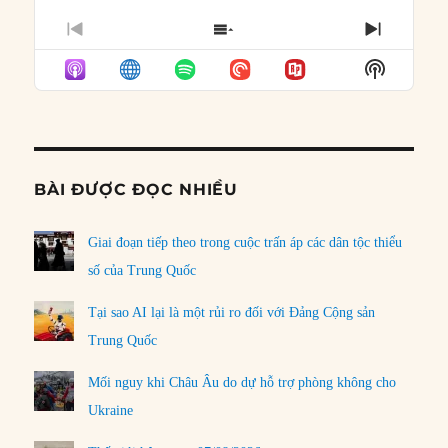
PREVIOUS
SHOW
NEXT
EPISODE
EPISODES
EPISO
Show
LIST
Podcast
Informat
BÀI ĐƯỢC ĐỌC NHIỀU
Giai đoạn tiếp theo trong cuộc trấn áp các dân tộc thiểu
số của Trung Quốc
Tại sao AI lại là một rủi ro đối với Đảng Cộng sản
Trung Quốc
Mối nguy khi Châu Âu do dự hỗ trợ phòng không cho
Ukraine