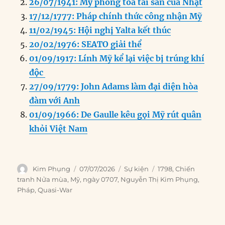
26/07/1941: Mỹ phong tỏa tài sản của Nhật
o
I
g
p
a
17/12/1777: Pháp chính thức công nhận Mỹ
o
n
er
p
m
11/02/1945: Hội nghị Yalta kết thúc
k
20/02/1976: SEATO giải thể
01/09/1917: Lính Mỹ kể lại việc bị trúng khí
độc
27/09/1779: John Adams làm đại diện hòa
đàm với Anh
01/09/1966: De Gaulle kêu gọi Mỹ rút quân
khỏi Việt Nam
Author
Posted
Categories
Tags
Kim Phụng
07/07/2026
Sự kiện
1798
,
Chiến
on
tranh Nửa mùa
,
Mỹ
,
ngày 0707
,
Nguyễn Thị Kim Phụng
,
Pháp
,
Quasi-War