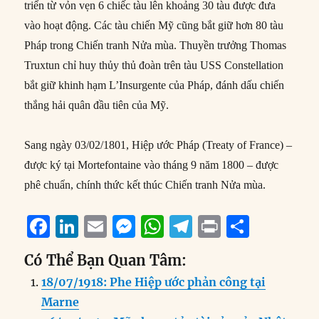
triển từ vỏn vẹn 6 chiếc tàu lên khoảng 30 tàu được đưa
vào hoạt động. Các tàu chiến Mỹ cũng bắt giữ hơn 80 tàu
Pháp trong Chiến tranh Nửa mùa. Thuyền trưởng Thomas
Truxtun chỉ huy thủy thủ đoàn trên tàu USS Constellation
bắt giữ khinh hạm L’Insurgente của Pháp, đánh dấu chiến
thắng hải quân đầu tiên của Mỹ.
Sang ngày 03/02/1801, Hiệp ước Pháp (Treaty of France) –
được ký tại Mortefontaine vào tháng 9 năm 1800 – được
phê chuẩn, chính thức kết thúc Chiến tranh Nửa mùa.
F
Li
E
M
W
T
P
S
a
n
m
e
h
el
ri
h
Có Thể Bạn Quan Tâm:
c
k
ai
ss
at
e
n
a
18/07/1918: Phe Hiệp ước phản công tại
e
e
l
e
s
g
t
re
Marne
b
d
n
A
r