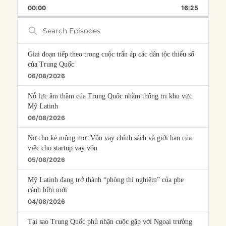
BACKWARD
PAUSE
FORWARD
00:00
RATE
16:25
EPISOD
Search
Episodes
Giai đoạn tiếp theo trong cuộc trấn áp các dân tộc thiểu số
của Trung Quốc
06/08/2026
Nỗ lực âm thầm của Trung Quốc nhằm thống trị khu vực
Mỹ Latinh
06/08/2026
Nợ cho kẻ mộng mơ: Vốn vay chính sách và giới hạn của
việc cho startup vay vốn
05/08/2026
Mỹ Latinh đang trở thành “phòng thí nghiệm” của phe
cánh hữu mới
04/08/2026
Tại sao Trung Quốc phủ nhận cuộc gặp với Ngoại trưởng