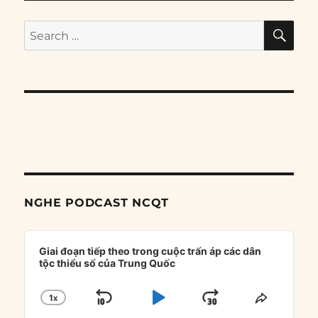
SE
Search
for:
NGHE PODCAST NCQT
Audio
Player
Giai đoạn tiếp theo trong cuộc trấn áp các dân
tộc thiểu số của Trung Quốc
1
X
SKIP
PLAY
JUMP
CHANGE
SHARE
PLAYBACK
THIS