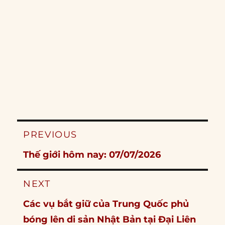
Post
PREVIOUS
navigation
Previous
Thế giới hôm nay: 07/07/2026
post:
NEXT
Next
Các vụ bắt giữ của Trung Quốc phủ
post:
bóng lên di sản Nhật Bản tại Đại Liên