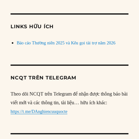
theo
chủ
đề
LINKS HỮU ÍCH
Báo cáo Thường niên 2025 và Kêu gọi tài trợ năm 2026
NCQT TRÊN TELEGRAM
Theo dõi NCQT trên Telegram để nhận được thông báo bài
viết mới và các thông tin, tài liệu… hữu ích khác:
https://t.me/DAnghiencuuquocte