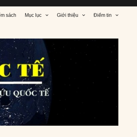
ểm sách
Mục lục
Giới thiệu
Điểm tin