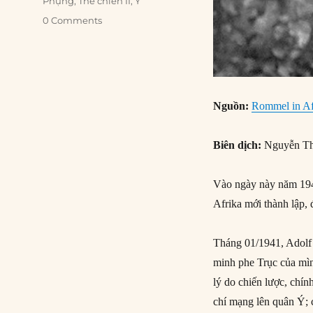
Phụng
,
Thế chiến II
,
Ý
0 Comments
Nguồn:
Rommel in Af
Biên dịch:
Nguyễn Th
Vào ngày này năm 194
Afrika mới thành lập, 
Tháng 01/1941, Adolf 
minh phe Trục của mình
lý do chiến lược, chín
chí mạng lên quân Ý; c