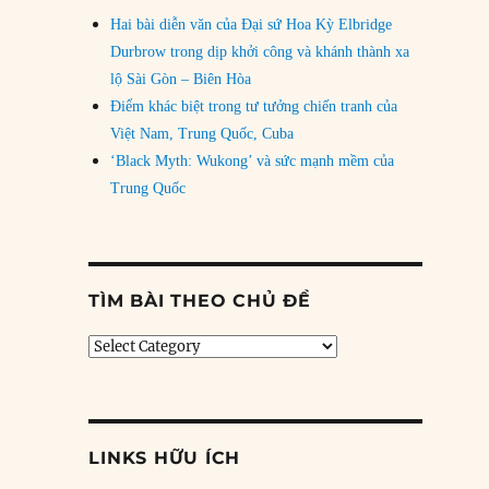
Hai bài diễn văn của Đại sứ Hoa Kỳ Elbridge
Durbrow trong dịp khởi công và khánh thành xa
lộ Sài Gòn – Biên Hòa
Điểm khác biệt trong tư tưởng chiến tranh của
Việt Nam, Trung Quốc, Cuba
‘Black Myth: Wukong’ và sức mạnh mềm của
Trung Quốc
TÌM BÀI THEO CHỦ ĐỀ
Tìm
bài
theo
chủ
đề
LINKS HỮU ÍCH