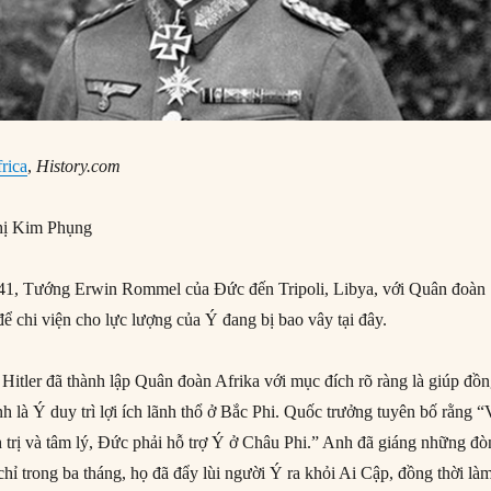
rica
,
History.com
ị Kim Phụng
1, Tướng Erwin Rommel của Đức đến Tripoli, Libya, với Quân đoàn
để chi viện cho lực lượng của Ý đang bị bao vây tại đây.
Hitler đã thành lập Quân đoàn Afrika với mục đích rõ ràng là giúp đồ
 là Ý duy trì lợi ích lãnh thổ ở Bắc Phi. Quốc trưởng tuyên bố rằng “
h trị và tâm lý, Đức phải hỗ trợ Ý ở Châu Phi.” Anh đã giáng những đò
hỉ trong ba tháng, họ đã đẩy lùi người Ý ra khỏi Ai Cập, đồng thời làm