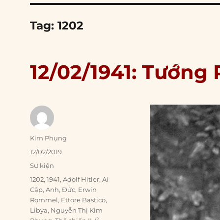
Tag:
1202
12/02/1941: Tướng
Author
Kim Phụng
Posted
12/02/2019
on
Categories
Sự kiện
Tags
1202
,
1941
,
Adolf Hitler
,
Ai
Cập
,
Anh
,
Đức
,
Erwin
Rommel
,
Ettore Bastico
,
Libya
,
Nguyễn Thị Kim