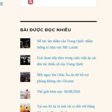
Informatio
04/08/2026
“12/02/1941: Tướng Rommel đến châu Phi”
ng
Điểm mù chiến lược của Trump tại Thái Bình
Dương
03/08/2026
BÀI ĐƯỢC ĐỌC NHIỀU
Đặt cược vào thất bại: Các quỹ đầu tư mạo
hiểm quốc gia và khía cạnh chính trị của vốn
rủi ro
Nỗ lực âm thầm của Trung Quốc nhằm
02/08/2026
thống trị khu vực Mỹ Latinh
Làm thế nào để kết thúc Chiến tranh Iran?
Giai đoạn tiếp theo trong cuộc trấn áp các
01/08/2026
dân tộc thiểu số của Trung Quốc
Chiến lược kế tiếp của Bắc Kinh ở Biển Đông
Mối nguy khi Châu Âu do dự hỗ trợ
31/07/2026
phòng không cho Ukraine
Trật tự thế giới mới: Các nước nhỏ sẽ luôn
Thế giới hôm nay: 06/08/2026
phải chịu đựng?
30/07/2026
Tại sao AI lại là một rủi ro đối với Đảng
LOAD MORE