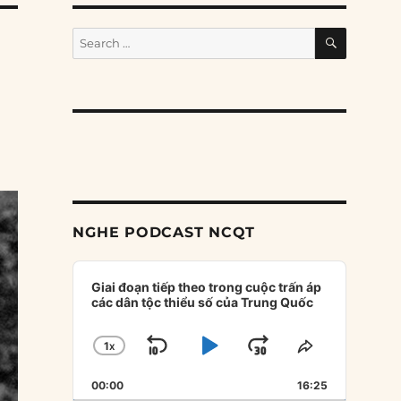
SEARCH
Search
for:
i
NGHE PODCAST NCQT
Audio
Player
Giai đoạn tiếp theo trong cuộc trấn áp
các dân tộc thiểu số của Trung Quốc
1
X
SKIP
PLAY
JUMP
CHANGE
SHARE
PLAYBACK
THIS
BACKWARD
PAUSE
FORWARD
00:00
RATE
16:25
EPISODE