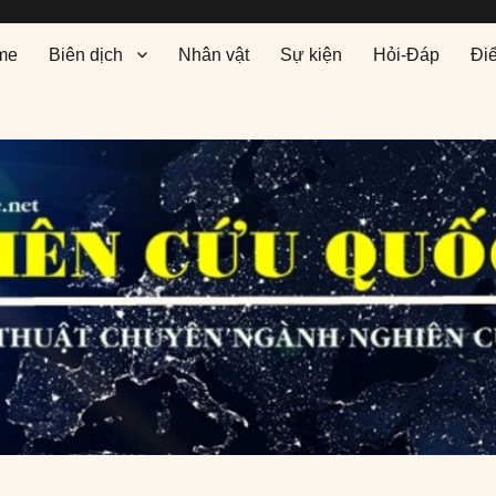
me
Biên dịch
Nhân vật
Sự kiện
Hỏi-Đáp
Đi