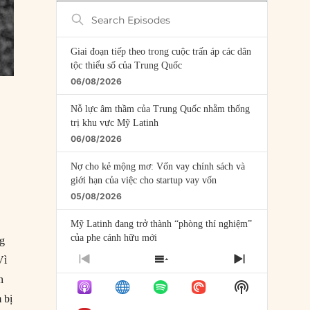
Search
Episodes
Giai đoạn tiếp theo trong cuộc trấn áp các dân
tộc thiểu số của Trung Quốc
06/08/2026
Nỗ lực âm thầm của Trung Quốc nhằm thống
trị khu vực Mỹ Latinh
06/08/2026
Nợ cho kẻ mộng mơ: Vốn vay chính sách và
giới hạn của việc cho startup vay vốn
05/08/2026
Mỹ Latinh đang trở thành “phòng thí nghiệm”
của phe cánh hữu mới
ng
04/08/2026
Vì
PREVIOUS
SHOW
NEXT
EPISODE
EPISODES
EPISODE
n
Tại sao Trung Quốc phủ nhận cuộc gặp với
Show
LIST
Ngoại trưởng Nhật Bản?
Podcast
 bị