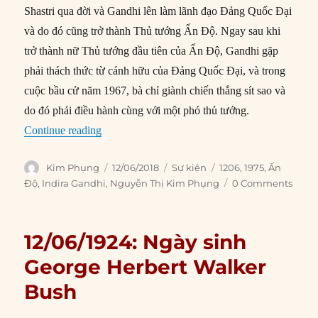
Shastri qua đời và Gandhi lên làm lãnh đạo Đảng Quốc Đại
và do đó cũng trở thành Thủ tướng Ấn Độ. Ngay sau khi
trở thành nữ Thủ tướng đầu tiên của Ấn Độ, Gandhi gặp
phải thách thức từ cánh hữu của Đảng Quốc Đại, và trong
cuộc bầu cử năm 1967, bà chỉ giành chiến thắng sít sao và
do đó phải điều hành cùng với một phó thủ tướng.
“12/06/1975: Indira Gandhi bị kết tội gian lận b
Continue reading
Author
Posted
Categories
Tags
Kim Phụng
12/06/2018
Sự kiện
1206
,
1975
,
Ấn
on
Độ
,
Indira Gandhi
,
Nguyễn Thị Kim Phụng
0 Comments
12/06/1924: Ngày sinh
George Herbert Walker
Bush