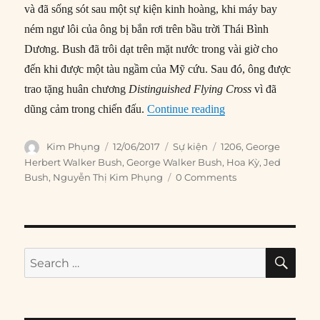
và đã sống sót sau một sự kiện kinh hoàng, khi máy bay
ném ngư lôi của ông bị bắn rơi trên bầu trời Thái Bình
Dương. Bush đã trôi dạt trên mặt nước trong vài giờ cho
đến khi được một tàu ngầm của Mỹ cứu. Sau đó, ông được
trao tặng huân chương
Distinguished Flying Cross
vì đã
“12/06/1924: Ngày s
dũng cảm trong chiến đấu.
Continue reading
Author
Posted
Categories
Tags
Kim Phụng
12/06/2017
Sự kiện
1206
,
George
on
Herbert Walker Bush
,
George Walker Bush
,
Hoa Kỳ
,
Jed
Bush
,
Nguyễn Thị Kim Phụng
0 Comments
SE
Search
for: