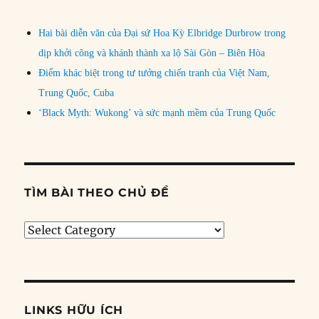
Hai bài diễn văn của Đại sứ Hoa Kỳ Elbridge Durbrow trong
dịp khởi công và khánh thành xa lộ Sài Gòn – Biên Hòa
Điểm khác biệt trong tư tưởng chiến tranh của Việt Nam,
Trung Quốc, Cuba
‘Black Myth: Wukong’ và sức mạnh mềm của Trung Quốc
TÌM BÀI THEO CHỦ ĐỀ
Tìm
bài
theo
chủ
đề
LINKS HỮU ÍCH