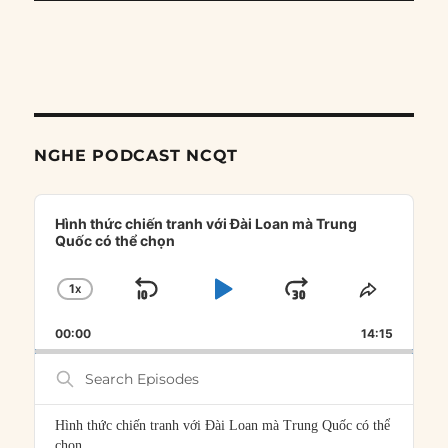
NGHE PODCAST NCQT
Audio
Player
Hình thức chiến tranh với Đài Loan mà Trung
Quốc có thể chọn
1
X
SKIP
PLAY
JUMP
CHANGE
SHARE
PLAYBACK
THIS
BACKWARD
PAUSE
FORWARD
00:00
RATE
14:15
EPISOD
Search
Episodes
Hình thức chiến tranh với Đài Loan mà Trung Quốc có thể
chọn