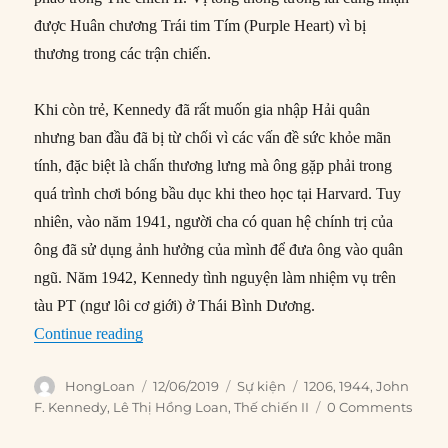
được Huân chương Trái tim Tím (Purple Heart) vì bị
thương trong các trận chiến.
Khi còn trẻ, Kennedy đã rất muốn gia nhập Hải quân
nhưng ban đầu đã bị từ chối vì các vấn đề sức khỏe mãn
tính, đặc biệt là chấn thương lưng mà ông gặp phải trong
quá trình chơi bóng bầu dục khi theo học tại Harvard. Tuy
nhiên, vào năm 1941, người cha có quan hệ chính trị của
ông đã sử dụng ảnh hưởng của mình để đưa ông vào quân
ngũ. Năm 1942, Kennedy tình nguyện làm nhiệm vụ trên
tàu PT (ngư lôi cơ giới) ở Thái Bình Dương.
“12/06/1944: John F. Kennedy nhận huân chươ
Continue reading
Author
Posted
Categories
Tags
HongLoan
12/06/2019
Sự kiện
1206
,
1944
,
John
on
F. Kennedy
,
Lê Thị Hồng Loan
,
Thế chiến II
0 Comments