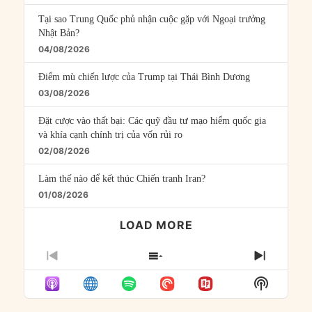
Tại sao Trung Quốc phủ nhận cuộc gặp với Ngoại trưởng
Nhật Bản?
04/08/2026
Điểm mù chiến lược của Trump tại Thái Bình Dương
03/08/2026
Đặt cược vào thất bại: Các quỹ đầu tư mạo hiểm quốc gia
và khía cạnh chính trị của vốn rủi ro
02/08/2026
Làm thế nào để kết thúc Chiến tranh Iran?
01/08/2026
LOAD MORE
PREVIOUS
SHOW
NEXT
EPISODE
EPISODES
EPISO
Show
LIST
Podcast
Informat