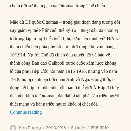
chấm dứt sự tham gia của Ottoman trong Thế chiến I.
Mặc dù Đế quốc Ottoman – trong giai đoạn đang tương đối
suy giảm vị thế kể từ cuối thế kỷ 16 – thoạt đầu đã chọn vị
trí trung lập trong Thế chiến I, họ sớm liên minh với Đức và
tham chiến bên phía phe Liên minh Trung tâm vào tháng
10/1914. Người Thổ đã chiến đấu quyết liệt và bảo vệ
thành công Bán đảo Gallipoli trước cuộc xâm lược khổng
lồ của phe Hiệp Ước hồi năm 1915-1916, nhưng vào năm
1918, họ bị đánh bại bởi quân Anh và Nga. Đồng thời, tác
động kết hợp từ một cuộc nổi loạn ở thế giới Ả Rập đã hủy
diệt nền kinh tế Ottoman, đất đai bị tàn phá, sáu triệu người
thiệt mạng và hàng triệu người khác bị chết đói.
“30/10/1918: Ottoman ký hòa ước với phe Hiệ
Continue reading
Author
Posted
Categories
Tags
Kim Phụng
30/10/2018
Sự kiện
1918
,
3010
,