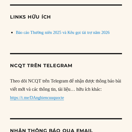
chủ
đề
LINKS HỮU ÍCH
Báo cáo Thường niên 2025 và Kêu gọi tài trợ năm 2026
NCQT TRÊN TELEGRAM
Theo dõi NCQT trên Telegram để nhận được thông báo bài
viết mới và các thông tin, tài liệu… hữu ích khác:
https://t.me/DAnghiencuuquocte
NHẬN THÔNG BÁO QUA EMAIL