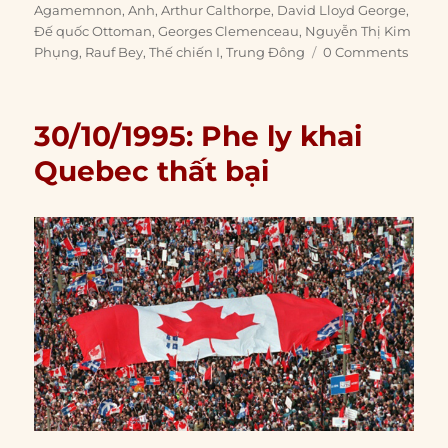
on
Agamemnon
,
Anh
,
Arthur Calthorpe
,
David Lloyd George
,
Đế quốc Ottoman
,
Georges Clemenceau
,
Nguyễn Thị Kim
Phụng
,
Rauf Bey
,
Thế chiến I
,
Trung Đông
0 Comments
30/10/1995: Phe ly khai
Quebec thất bại