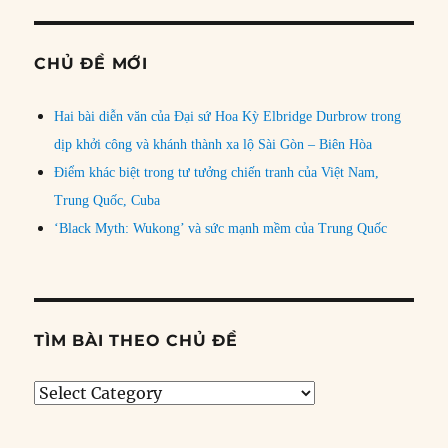
CHỦ ĐỀ MỚI
Hai bài diễn văn của Đại sứ Hoa Kỳ Elbridge Durbrow trong
dịp khởi công và khánh thành xa lộ Sài Gòn – Biên Hòa
Điểm khác biệt trong tư tưởng chiến tranh của Việt Nam,
Trung Quốc, Cuba
‘Black Myth: Wukong’ và sức mạnh mềm của Trung Quốc
TÌM BÀI THEO CHỦ ĐỀ
Tìm
bài
theo