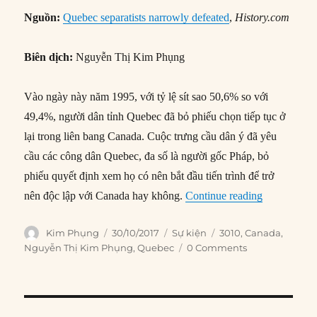
Nguồn:
Quebec separatists narrowly defeated
,
History.com
Biên dịch:
Nguyễn Thị Kim Phụng
Vào ngày này năm 1995, với tỷ lệ sít sao 50,6% so với
49,4%, người dân tỉnh Quebec đã bỏ phiếu chọn tiếp tục ở
lại trong liên bang Canada. Cuộc trưng cầu dân ý đã yêu
cầu các công dân Quebec, đa số là người gốc Pháp, bỏ
phiếu quyết định xem họ có nên bắt đầu tiến trình để trở
“30/10/1995
nên độc lập với Canada hay không.
Continue reading
Author
Posted
Categories
Tags
Kim Phụng
30/10/2017
Sự kiện
3010
,
Canada
,
on
Nguyễn Thị Kim Phụng
,
Quebec
0 Comments