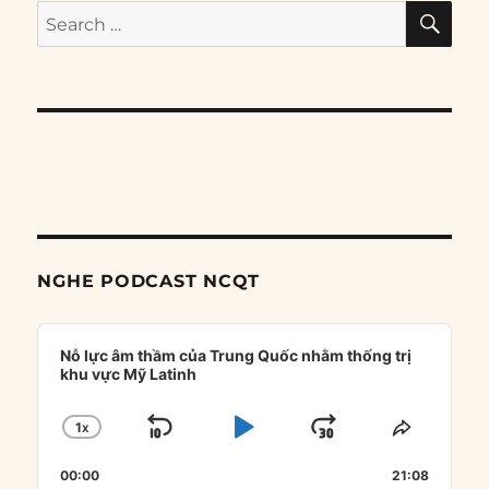
SE
Search
for:
NGHE PODCAST NCQT
Audio
Player
Nỗ lực âm thầm của Trung Quốc nhằm thống trị
khu vực Mỹ Latinh
1
X
SKIP
PLAY
JUMP
CHANGE
SHARE
PLAYBACK
THIS
BACKWARD
PAUSE
FORWARD
00:00
RATE
21:08
EPISOD