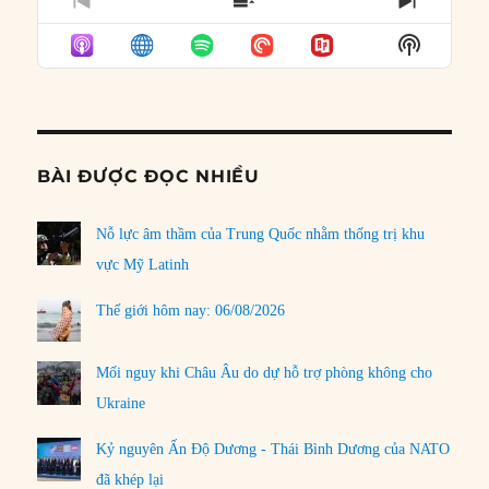
PREVIOUS
SHOW
NEXT
EPISODE
EPISODES
EPISO
Show
LIST
Podcast
Informat
BÀI ĐƯỢC ĐỌC NHIỀU
Nỗ lực âm thầm của Trung Quốc nhằm thống trị khu
vực Mỹ Latinh
Thế giới hôm nay: 06/08/2026
Mối nguy khi Châu Âu do dự hỗ trợ phòng không cho
Ukraine
Kỷ nguyên Ấn Độ Dương - Thái Bình Dương của NATO
đã khép lại