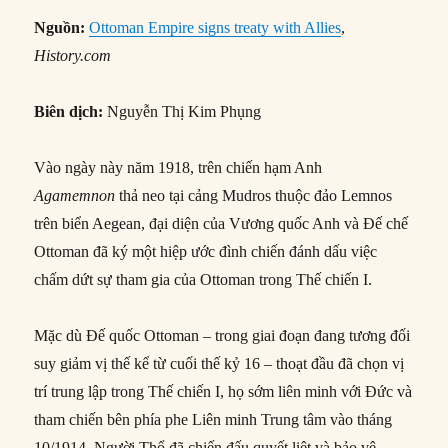
Nguồn:
Ottoman Empire signs treaty with Allies
,
History.com
Biên dịch:
Nguyễn Thị Kim Phụng
Vào ngày này năm 1918, trên chiến hạm Anh
Agamemnon
thả neo tại cảng Mudros thuộc đảo Lemnos
trên biển Aegean, đại diện của Vương quốc Anh và Đế chế
Ottoman đã ký một hiệp ước đình chiến đánh dấu việc
chấm dứt sự tham gia của Ottoman trong Thế chiến I.
Mặc dù Đế quốc Ottoman – trong giai đoạn đang tương đối
suy giảm vị thế kể từ cuối thế kỷ 16 – thoạt đầu đã chọn vị
trí trung lập trong Thế chiến I, họ sớm liên minh với Đức và
tham chiến bên phía phe Liên minh Trung tâm vào tháng
10/1914. Người Thổ đã chiến đấu quyết liệt và bảo vệ