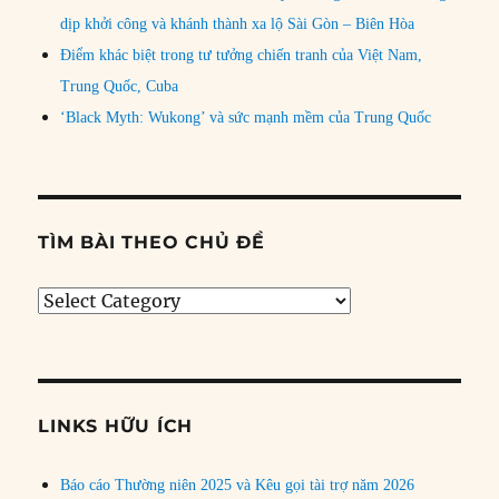
dịp khởi công và khánh thành xa lộ Sài Gòn – Biên Hòa
Điểm khác biệt trong tư tưởng chiến tranh của Việt Nam,
Trung Quốc, Cuba
‘Black Myth: Wukong’ và sức mạnh mềm của Trung Quốc
TÌM BÀI THEO CHỦ ĐỀ
Tìm
bài
theo
chủ
đề
LINKS HỮU ÍCH
Báo cáo Thường niên 2025 và Kêu gọi tài trợ năm 2026