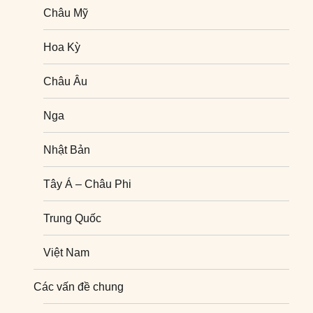
Châu Mỹ
Hoa Kỳ
Châu Âu
Nga
Nhật Bản
Tây Á – Châu Phi
Trung Quốc
Việt Nam
Nghiên cứu quốc tế
Các vấn đề chung