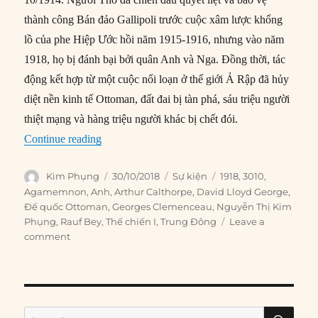
thành công Bán đảo Gallipoli trước cuộc xâm lược khổng
lồ của phe Hiệp Ước hồi năm 1915-1916, nhưng vào năm
1918, họ bị đánh bại bởi quân Anh và Nga. Đồng thời, tác
động kết hợp từ một cuộc nổi loạn ở thế giới Ả Rập đã hủy
diệt nền kinh tế Ottoman, đất đai bị tàn phá, sáu triệu người
thiệt mạng và hàng triệu người khác bị chết đói.
“30/10/1918: Ottoman ký hòa ước với phe Hiệ
Continue reading
Author
Posted
Categories
Tags
Kim Phụng
30/10/2018
Sự kiện
1918
,
3010
,
on
Agamemnon
,
Anh
,
Arthur Calthorpe
,
David Lloyd George
,
Đế quốc Ottoman
,
Georges Clemenceau
,
Nguyễn Thị Kim
Phụng
,
Rauf Bey
,
Thế chiến I
,
Trung Đông
Leave a
on
comment
30/10/1918:
Ottoman
ký
hòa
ước
SE
Search