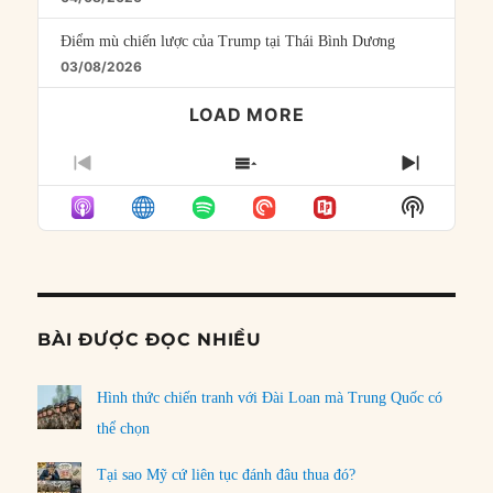
Điểm mù chiến lược của Trump tại Thái Bình Dương
03/08/2026
LOAD MORE
PREVIOUS
SHOW
NEXT
EPISODE
EPISODES
EPISO
Show
LIST
Podcast
Informat
BÀI ĐƯỢC ĐỌC NHIỀU
Hình thức chiến tranh với Đài Loan mà Trung Quốc có
thể chọn
Tại sao Mỹ cứ liên tục đánh đâu thua đó?