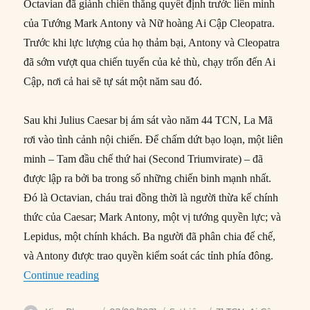
Octavian đã giành chiến thắng quyết định trước liên minh
của Tướng Mark Antony và Nữ hoàng Ai Cập Cleopatra.
Trước khi lực lượng của họ thảm bại, Antony và Cleopatra
đã sớm vượt qua chiến tuyến của kẻ thù, chạy trốn đến Ai
Cập, nơi cả hai sẽ tự sát một năm sau đó.
Sau khi Julius Caesar bị ám sát vào năm 44 TCN, La Mã
rơi vào tình cảnh nội chiến. Để chấm dứt bạo loạn, một liên
minh – Tam đầu chế thứ hai (Second Triumvirate) – đã
được lập ra bởi ba trong số những chiến binh mạnh nhất.
Đó là Octavian, cháu trai đồng thời là người thừa kế chính
thức của Caesar; Mark Antony, một vị tướng quyền lực; và
Lepidus, một chính khách. Ba người đã phân chia đế chế,
và Antony được trao quyền kiểm soát các tỉnh phía đông.
“02/09/31 TCN: Octavian đánh bại Mark Antony
Continue reading