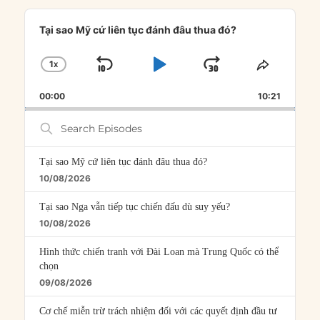
Audio
Player
Tại sao Mỹ cứ liên tục đánh đâu thua đó?
1
X
SKIP
PLAY
JUMP
CHANGE
SHARE
PLAYBACK
THIS
BACKWARD
PAUSE
FORWARD
00:00
RATE
10:21
EPISOD
Search
Episodes
Tại sao Mỹ cứ liên tục đánh đâu thua đó?
10/08/2026
Tại sao Nga vẫn tiếp tục chiến đấu dù suy yếu?
10/08/2026
Hình thức chiến tranh với Đài Loan mà Trung Quốc có thể
chọn
09/08/2026
Cơ chế miễn trừ trách nhiệm đối với các quyết định đầu tư