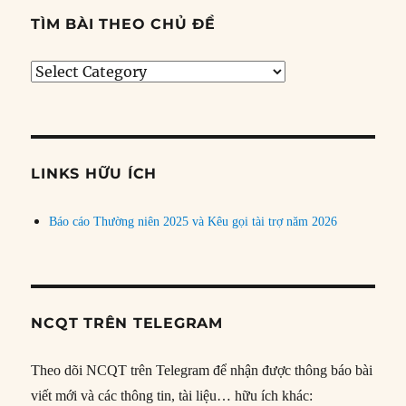
TÌM BÀI THEO CHỦ ĐỀ
Tìm
bài
theo
chủ
đề
LINKS HỮU ÍCH
Báo cáo Thường niên 2025 và Kêu gọi tài trợ năm 2026
NCQT TRÊN TELEGRAM
Theo dõi NCQT trên Telegram để nhận được thông báo bài
viết mới và các thông tin, tài liệu… hữu ích khác: