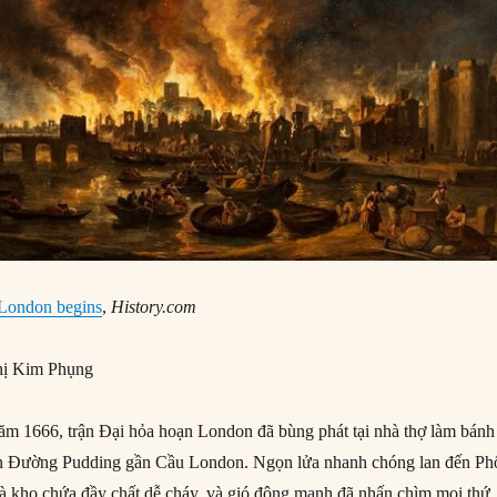
 London begins
,
History.com
ị Kim Phụng
m 1666, trận Đại hỏa hoạn London đã bùng phát tại nhà thợ làm bánh
rên Đường Pudding gần Cầu London. Ngọn lửa nhanh chóng lan đến Ph
à kho chứa đầy chất dễ cháy, và gió đông mạnh đã nhấn chìm mọi thứ