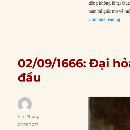
đông khổng lồ tại Quả
năm thì giấc mơ về mộ
“02/0
Continue reading
02/09/1666: Đại h
đầu
Author
Kim Phụng
Posted
02/09/2023