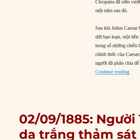
Cleopatra đã sớm vượt 
một năm sau đó.
Sau khi Julius Caesar
dứt bạo loạn, một liên
trong số những chiến b
chính thức của Caesar
người đã phân chia đế
“02/0
Continue reading
02/09/1885: Người
da trắng thảm sá