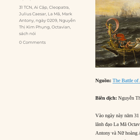
Tags
31 TCN
,
Ai Cập
,
Cleopatra
,
Julius Caesar
,
La Mã
,
Mark
Antony
,
ngày 0209
,
Nguyễn
Thị Kim Phụng
,
Octavian
,
sách nói
0 Comments
Nguồn:
The Battle of
Biên dịch:
Nguyễn Th
Vào ngày này năm 31 T
lãnh đạo La Mã Octavi
Antony và Nữ hoàng Ai