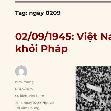
Tag:
ngày 0209
02/09/1945: Việt 
khỏi Pháp
Author
Kim Phụng
Posted
02/09/2025
on
Categories
Sự kiện
,
Việt Nam
Tags
1945
,
ngày 0209
,
Nguyễn
Thị Kim Phụng