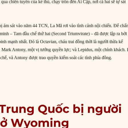
qua chiến tuyến của kẻ thù, chạy trốn đến Ai Cập, nơi cả hai sẽ tự sát
 bị ám sát vào năm 44 TCN, La Mã rơi vào tình cảnh nội chiến. Để chấ
 minh – Tam đầu chế thứ hai (Second Triumvirate) – đã được lập ra bởi
inh mạnh nhất. Đó là Octavian, cháu trai đồng thời là người thừa kế
; Mark Antony, một vị tướng quyền lực; và Lepidus, một chính khách.
 chế, và Antony được trao quyền kiểm soát các tỉnh phía đông.
9/31 TCN: Octavian đánh bại Mark Antony và Cleopatra trong trận A
 Trung Quốc bị người
t ở Wyoming