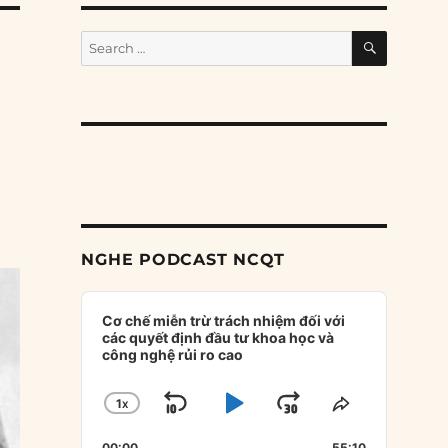
SEARCH
Search
for:
NGHE PODCAST NCQT
Audio
Player
Cơ chế miễn trừ trách nhiệm đối với
các quyết định đầu tư khoa học và
công nghệ rủi ro cao
1
X
SKIP
PLAY
JUMP
CHANGE
SHARE
PLAYBACK
THIS
BACKWARD
PAUSE
FORWARD
00:00
55:10