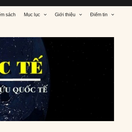
ểm sách
Mục lục
Giới thiệu
Điểm tin