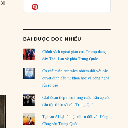
Podcast
 30
của phe cánh hữu mới
Informatio
04/08/2026
Tại sao Trung Quốc phủ nhận cuộc gặp với
Ngoại trưởng Nhật Bản?
04/08/2026
BÀI ĐƯỢC ĐỌC NHIỀU
Điểm mù chiến lược của Trump tại Thái Bình
Dương
Chính sách ngoại giao của Trump đang
03/08/2026
đẩy Thái Lan về phía Trung Quốc
Đặt cược vào thất bại: Các quỹ đầu tư mạo
Cơ chế miễn trừ trách nhiệm đối với các
hiểm quốc gia và khía cạnh chính trị của vốn
quyết định đầu tư khoa học và công nghệ
rủi ro
rủi ro cao
02/08/2026
Giai đoạn tiếp theo trong cuộc trấn áp các
Làm thế nào để kết thúc Chiến tranh Iran?
dân tộc thiểu số của Trung Quốc
01/08/2026
Tại sao AI lại là một rủi ro đối với Đảng
Chiến lược kế tiếp của Bắc Kinh ở Biển Đông
Cộng sản Trung Quốc
31/07/2026