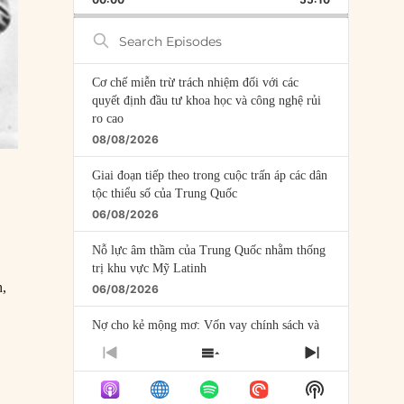
RATE
EPISODE
Search
Episodes
Cơ chế miễn trừ trách nhiệm đối với các
quyết định đầu tư khoa học và công nghệ rủi
ro cao
08/08/2026
Giai đoạn tiếp theo trong cuộc trấn áp các dân
tộc thiểu số của Trung Quốc
06/08/2026
Nỗ lực âm thầm của Trung Quốc nhằm thống
trị khu vực Mỹ Latinh
h,
06/08/2026
Nợ cho kẻ mộng mơ: Vốn vay chính sách và
giới hạn của việc cho startup vay vốn
PREVIOUS
SHOW
NEXT
05/08/2026
EPISODE
EPISODES
EPISODE
Show
LIST
Mỹ Latinh đang trở thành “phòng thí nghiệm”