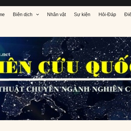
me
Biên dịch
Nhân vật
Sự kiện
Hỏi-Đáp
Đi