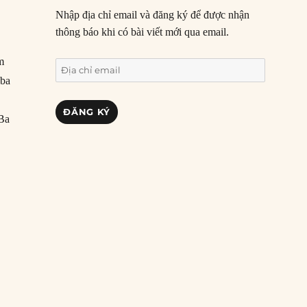
Nhập địa chỉ email và đăng ký để được nhận
thông báo khi có bài viết mới qua email.
m
Địa
 ba
chỉ
email
ĐĂNG KÝ
 Ba
ctium”