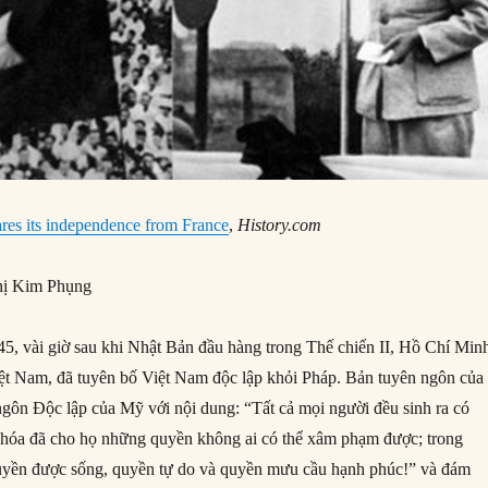
res its independence from France
,
History.com
ị Kim Phụng
, vài giờ sau khi Nhật Bản đầu hàng trong Thế chiến II, Hồ Chí Min
ệt Nam, đã tuyên bố Việt Nam độc lập khỏi Pháp. Bản tuyên ngôn của
ngôn Độc lập của Mỹ với nội dung: “Tất cả mọi người đều sinh ra có
 hóa đã cho họ những quyền không ai có thể xâm phạm được; trong
uyền được sống, quyền tự do và quyền mưu cầu hạnh phúc!” và đám