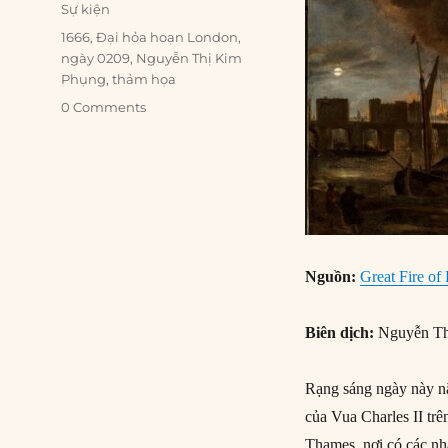
on
Categories
Sự kiện
Tags
1666
,
Đại hỏa hoạn London
,
ngày 0209
,
Nguyễn Thị Kim
Phụng
,
thảm họa
0 Comments
Nguồn:
Great Fire of
Biên dịch:
Nguyễn Th
Rạng sáng ngày này nă
của Vua Charles II t
Thames, nơi có các nh