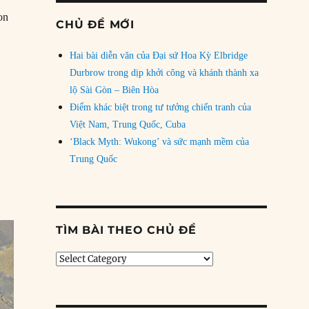
on
CHỦ ĐỀ MỚI
/09/1666: Đại hỏa hoạn London bắt đầu”
Hai bài diễn văn của Đại sứ Hoa Kỳ Elbridge
Durbrow trong dịp khởi công và khánh thành xa
lộ Sài Gòn – Biên Hòa
Điểm khác biệt trong tư tưởng chiến tranh của
Việt Nam, Trung Quốc, Cuba
‘Black Myth: Wukong’ và sức mạnh mềm của
Trung Quốc
TÌM BÀI THEO CHỦ ĐỀ
Tìm
bài
theo
chủ