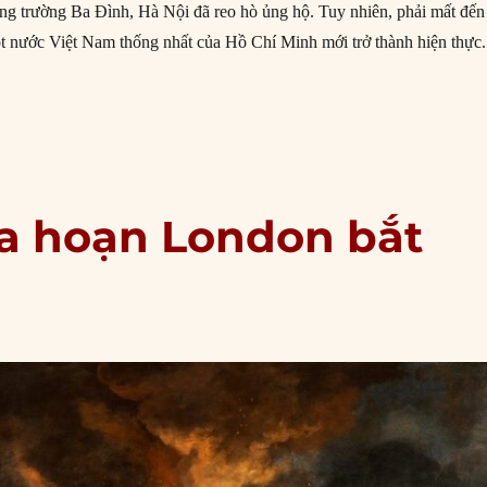
ng trường Ba Đình, Hà Nội đã reo hò ủng hộ. Tuy nhiên, phải mất đến
t nước Việt Nam thống nhất của Hồ Chí Minh mới trở thành hiện thực.
9/1945: Việt Nam tuyên bố độc lập khỏi Pháp”
ỏa hoạn London bắt