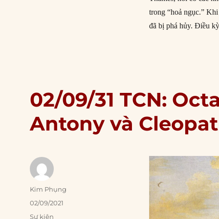
trong “hoả ngục.” Khi
đã bị phá hủy. Điều kỳ
02/09/31 TCN: Oct
Antony và Cleopat
Author
Kim Phụng
Posted
02/09/2021
on
Categories
Sự kiện