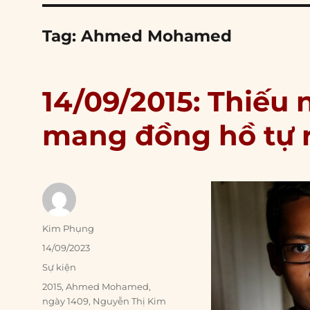
Tag:
Ahmed Mohamed
14/09/2015: Thiếu n
mang đồng hồ tự 
Author
Kim Phụng
Posted
14/09/2023
on
Categories
Sự kiện
Tags
2015
,
Ahmed Mohamed
,
ngày 1409
,
Nguyễn Thị Kim