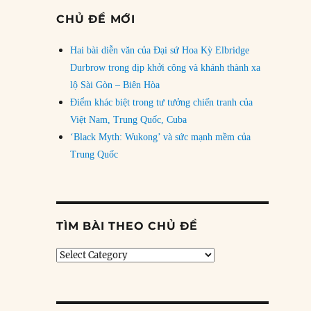
CHỦ ĐỀ MỚI
Hai bài diễn văn của Đại sứ Hoa Kỳ Elbridge
Durbrow trong dịp khởi công và khánh thành xa
lộ Sài Gòn – Biên Hòa
Điểm khác biệt trong tư tưởng chiến tranh của
Việt Nam, Trung Quốc, Cuba
‘Black Myth: Wukong’ và sức mạnh mềm của
Trung Quốc
TÌM BÀI THEO CHỦ ĐỀ
Tìm
bài
theo
chủ