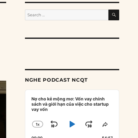
SEARCH
Search
for:
NGHE PODCAST NCQT
Audio
Player
Nợ cho kẻ mộng mơ: Vốn vay chính
sách và giới hạn của việc cho startup
vay vốn
1
X
SKIP
PLAY
JUMP
CHANGE
SHARE
PLAYBACK
THIS
BACKWARD
PAUSE
FORWARD
00:00
54:57