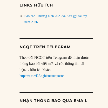
đề
LINKS HỮU ÍCH
Báo cáo Thường niên 2025 và Kêu gọi tài trợ
năm 2026
NCQT TRÊN TELEGRAM
Theo dõi NCQT trên Telegram để nhận được
thông báo bài viết mới và các thông tin, tài
liệu… hữu ích khác:
https://t.me/DAnghiencuuquocte
NHẬN THÔNG BÁO QUA EMAIL