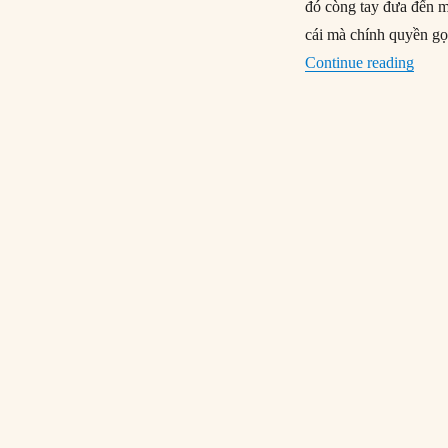
đó còng tay đưa đến mộ
cái mà chính quyền gọi
“14/0
Continue reading