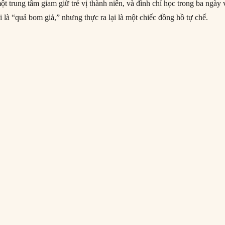
t trung tâm giam giữ trẻ vị thành niên, và đình chỉ học trong ba ngày 
 là “quả bom giả,” nhưng thực ra lại là một chiếc đồng hồ tự chế.
9/2015: Thiếu niên Hồi giáo bị bắt vì mang đồng hồ tự ráp đến trường