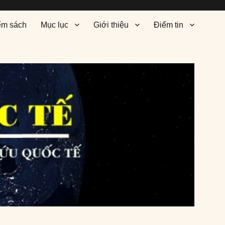
ểm sách
Mục lục
Giới thiệu
Điểm tin