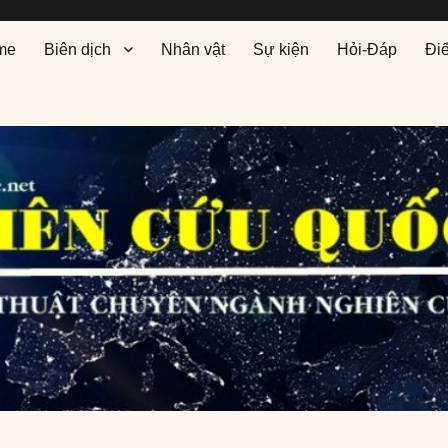
me
Biên dịch
Nhân vật
Sự kiện
Hỏi-Đáp
Đi