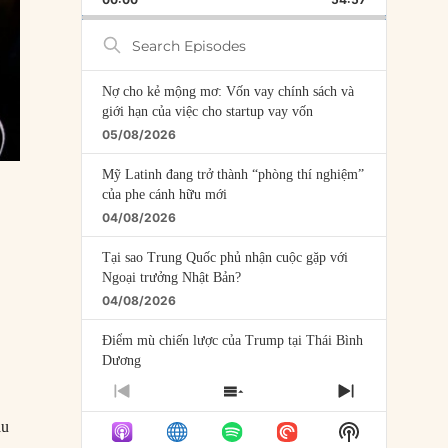
RATE
EPISODE
Search
Episodes
Nợ cho kẻ mộng mơ: Vốn vay chính sách và
giới hạn của việc cho startup vay vốn
05/08/2026
Mỹ Latinh đang trở thành “phòng thí nghiệm”
của phe cánh hữu mới
04/08/2026
Tại sao Trung Quốc phủ nhận cuộc gặp với
Ngoại trưởng Nhật Bản?
04/08/2026
Điểm mù chiến lược của Trump tại Thái Bình
Dương
03/08/2026
PREVIOUS
SHOW
NEXT
EPISODE
EPISODES
EPISODE
Đặt cược vào thất bại: Các quỹ đầu tư mạo
au
Show
LIST
hiểm quốc gia và khía cạnh chính trị của vốn