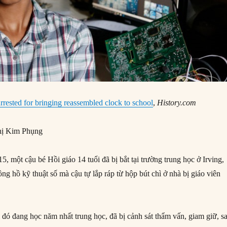
rrested for bringing reassembled clock to school
,
History.com
ị Kim Phụng
 một cậu bé Hồi giáo 14 tuổi đã bị bắt tại trường trung học ở Irving,
ồng hồ kỹ thuật số mà cậu tự lắp ráp từ hộp bút chì ở nhà bị giáo viên
 đang học năm nhất trung học, đã bị cảnh sát thẩm vấn, giam giữ, s