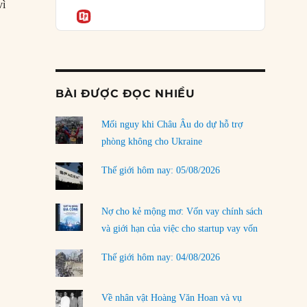
Podcast
vì
rủi ro
Informatio
02/08/2026
”
Làm thế nào để kết thúc Chiến tranh Iran?
01/08/2026
BÀI ĐƯỢC ĐỌC NHIỀU
Chiến lược kế tiếp của Bắc Kinh ở Biển Đông
31/07/2026
Mối nguy khi Châu Âu do dự hỗ trợ
Trật tự thế giới mới: Các nước nhỏ sẽ luôn
phòng không cho Ukraine
phải chịu đựng?
30/07/2026
Thế giới hôm nay: 05/08/2026
Tập tìm cách chôn vùi bê bối chấn động vòng
tròn thân cận của mình
Nợ cho kẻ mộng mơ: Vốn vay chính sách
29/07/2026
và giới hạn của việc cho startup vay vốn
Chiến dịch ‘siêu cường drone’ có giúp
Thế giới hôm nay: 04/08/2026
Ukraine xoay chuyển cục diện chiến trường?
29/07/2026
Về nhân vật Hoàng Văn Hoan và vụ