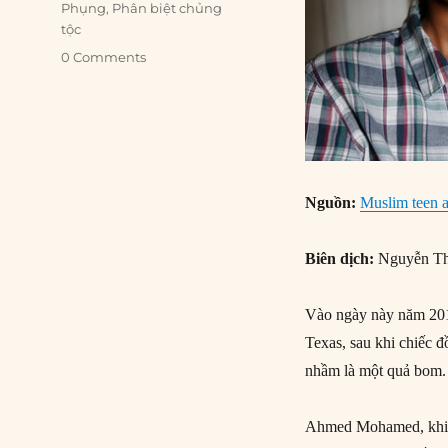
Phụng
,
Phân biệt chủng
tộc
0 Comments
Nguồn:
Muslim teen a
Biên dịch:
Nguyễn Th
Vào ngày này năm 2015,
Texas, sau khi chiếc đ
nhầm là một quả bom.
Ahmed Mohamed, khi đó