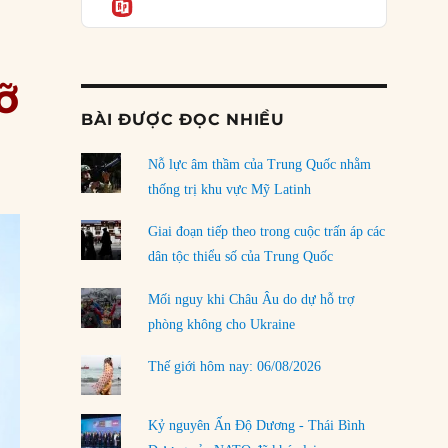
Informatio
04/08/2026
Điểm mù chiến lược của Trump tại Thái Bình
Dương
ỡ
03/08/2026
BÀI ĐƯỢC ĐỌC NHIỀU
Đặt cược vào thất bại: Các quỹ đầu tư mạo
hiểm quốc gia và khía cạnh chính trị của vốn
rủi ro
Nỗ lực âm thầm của Trung Quốc nhằm
02/08/2026
thống trị khu vực Mỹ Latinh
Làm thế nào để kết thúc Chiến tranh Iran?
Giai đoạn tiếp theo trong cuộc trấn áp các
01/08/2026
dân tộc thiểu số của Trung Quốc
Chiến lược kế tiếp của Bắc Kinh ở Biển Đông
Mối nguy khi Châu Âu do dự hỗ trợ
31/07/2026
phòng không cho Ukraine
Trật tự thế giới mới: Các nước nhỏ sẽ luôn
Thế giới hôm nay: 06/08/2026
phải chịu đựng?
30/07/2026
Kỷ nguyên Ấn Độ Dương - Thái Bình
LOAD MORE