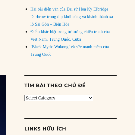
Hai bài diễn văn của Đại sứ Hoa Kỳ Elbridge
Durbrow trong dịp khởi công và khánh thành xa
lộ Sài Gòn – Biên Hòa
Điểm khác biệt trong tư tưởng chiến tranh của
Việt Nam, Trung Quốc, Cuba
‘Black Myth: Wukong’ và sức mạnh mềm của
Trung Quốc
TÌM BÀI THEO CHỦ ĐỀ
Tìm
bài
theo
chủ
đề
LINKS HỮU ÍCH