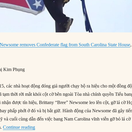
e Newsome removes Confederate flag from South Carolina State House
,
ị Kim Phụng
, các nhà hoạt động đóng giả người chạy bộ ra hiệu cho một đồng độ
ã tạm thời rời mắt khỏi cột cờ bên ngoài Tòa nhà chính quyền Tiểu ban
 nhận được tín hiệu, Brittany “Bree” Newsome leo lên cột, gỡ lá cờ H
ay phấp phới ở đó và bị bắt giữ. Hành động của Newsome đã gây tiế
ỹ và cuối cùng dẫn đến việc bang Nam Carolina vĩnh viễn gỡ bỏ lá cờ
“27/06/2015: Cờ Hợp bang Miền Nam bị gỡ khỏi T
à.
Continue reading