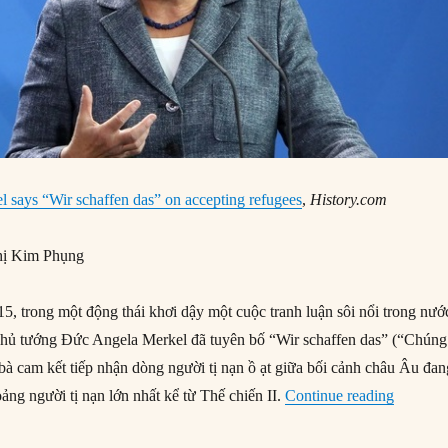
 says “Wir schaffen das” on accepting refugees
,
History.com
ị Kim Phụng
, trong một động thái khơi dậy một cuộc tranh luận sôi nổi trong nướ
, Thủ tướng Đức Angela Merkel đã tuyên bố “Wir schaffen das” (“Chúng
 bà cam kết tiếp nhận dòng người tị nạn ồ ạt giữa bối cảnh châu Âu đan
“31/08/
ảng người tị nạn lớn nhất kể từ Thế chiến II.
Continue reading