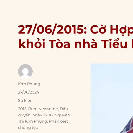
27/06/2015: Cờ Hợ
khỏi Tòa nhà Tiểu
Author
Kim Phụng
Posted
27/06/2024
on
Categories
Sự kiện
Tags
2015
,
Bree Newsome
,
Dân
quyền
,
ngày 2706
,
Nguyễn
Thị Kim Phụng
,
Phân biệt
chủng tộc