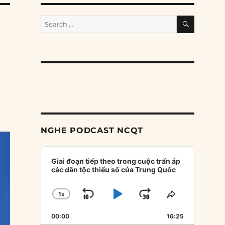
SEARCH
Search
for:
NGHE PODCAST NCQT
Audio
Player
Giai đoạn tiếp theo trong cuộc trấn áp
các dân tộc thiểu số của Trung Quốc
1
X
SKIP
PLAY
JUMP
CHANGE
SHARE
PLAYBACK
THIS
BACKWARD
PAUSE
FORWARD
00:00
RATE
16:25
EPISODE