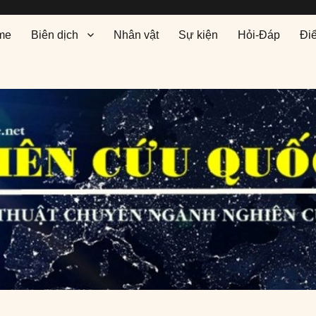
me
Biên dịch
Nhân vật
Sự kiện
Hỏi-Đáp
Đi