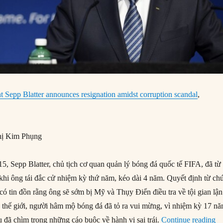
t Sepp Blatter announces resignation amidst corruption scandal
,
ị Kim Phụng
, Sepp Blatter, chủ tịch cơ quan quản lý bóng đá quốc tế FIFA, đã từ
 khi ông tái đắc cử nhiệm kỳ thứ năm, kéo dài 4 năm. Quyết định từ ch
 có tin đồn rằng ông sẽ sớm bị Mỹ và Thụy Điển điều tra về tội gian lận
 thế giới, người hâm mộ bóng đá đã tỏ ra vui mừng, vì nhiệm kỳ 17 n
“0
u đã chìm trong những cáo buộc về hành vi sai trái.
Continue reading