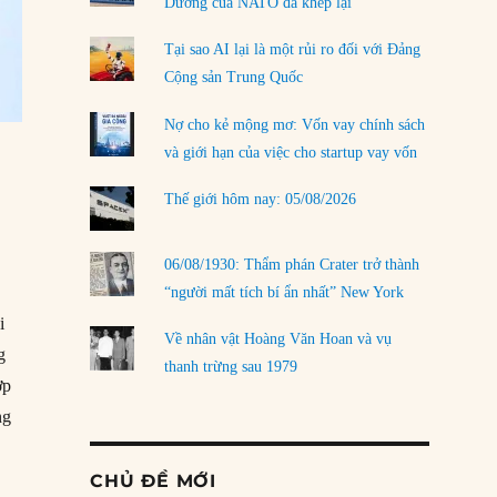
Dương của NATO đã khép lại
Tại sao AI lại là một rủi ro đối với Đảng
Cộng sản Trung Quốc
Nợ cho kẻ mộng mơ: Vốn vay chính sách
và giới hạn của việc cho startup vay vốn
Thế giới hôm nay: 05/08/2026
06/08/1930: Thẩm phán Crater trở thành
“người mất tích bí ẩn nhất” New York
i
Về nhân vật Hoàng Văn Hoan và vụ
g
thanh trừng sau 1979
ợp
ng
òa nhà Tiểu bang Nam Carolina”
CHỦ ĐỀ MỚI