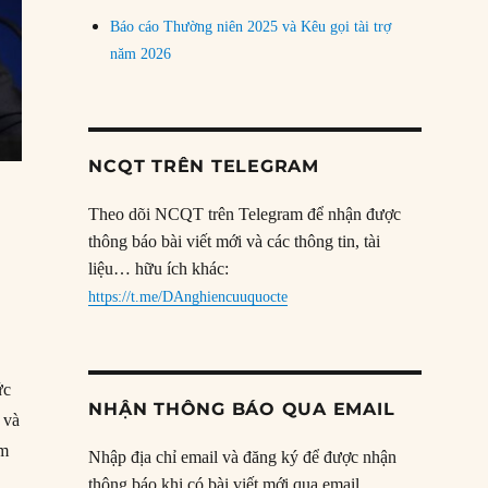
Báo cáo Thường niên 2025 và Kêu gọi tài trợ
năm 2026
NCQT TRÊN TELEGRAM
Theo dõi NCQT trên Telegram để nhận được
thông báo bài viết mới và các thông tin, tài
liệu… hữu ích khác:
https://t.me/DAnghiencuuquocte
ức
NHẬN THÔNG BÁO QUA EMAIL
 và
ăm
Nhập địa chỉ email và đăng ký để được nhận
2/06/2015: Chủ tịch FIFA Sepp Blatter tuyên bố từ chức”
thông báo khi có bài viết mới qua email.