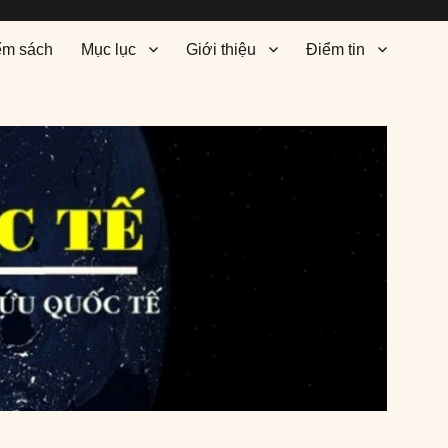
ểm sách
Mục lục
Giới thiệu
Điểm tin