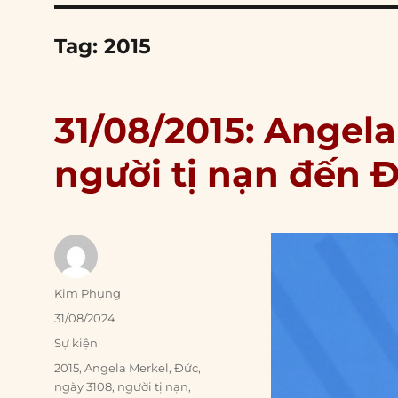
Tag:
2015
31/08/2015: Angel
người tị nạn đến 
Author
Kim Phụng
Posted
31/08/2024
on
Categories
Sự kiện
Tags
2015
,
Angela Merkel
,
Đức
,
ngày 3108
,
người tị nạn
,