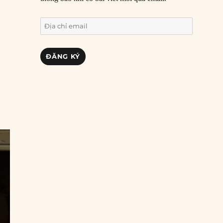
Địa
chỉ
email
ĐĂNG KÝ