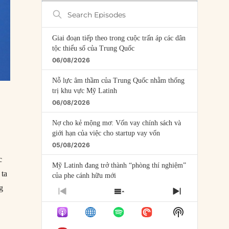
Search
Episodes
Giai đoạn tiếp theo trong cuộc trấn áp các dân
tộc thiểu số của Trung Quốc
06/08/2026
Nỗ lực âm thầm của Trung Quốc nhằm thống
trị khu vực Mỹ Latinh
06/08/2026
Nợ cho kẻ mộng mơ: Vốn vay chính sách và
giới hạn của việc cho startup vay vốn
05/08/2026
c
Mỹ Latinh đang trở thành “phòng thí nghiệm”
 ta
của phe cánh hữu mới
04/08/2026
g
PREVIOUS
SHOW
NEXT
2015: Angela Merkel chào đón người tị nạn đến Đức”
EPISODE
EPISODES
EPISODE
Tại sao Trung Quốc phủ nhận cuộc gặp với
Show
LIST
Ngoại trưởng Nhật Bản?
Podcast