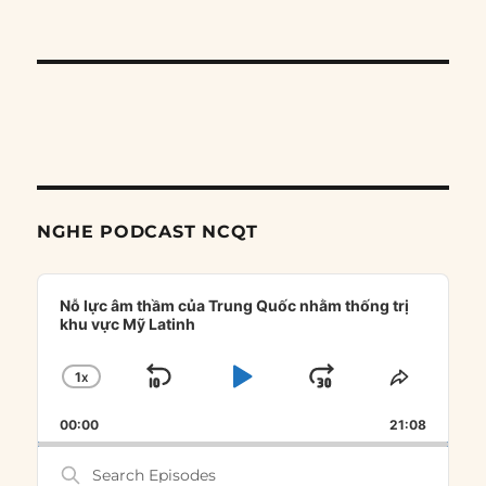
NGHE PODCAST NCQT
Audio
Player
Nỗ lực âm thầm của Trung Quốc nhằm thống trị
khu vực Mỹ Latinh
1
X
SKIP
PLAY
JUMP
CHANGE
SHARE
PLAYBACK
THIS
BACKWARD
PAUSE
FORWARD
00:00
RATE
21:08
EPISOD
Search
Episodes