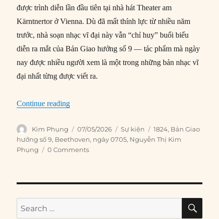
được trình diễn lần đầu tiên tại nhà hát Theater am
Kärntnertor ở Vienna. Dù đã mất thính lực từ nhiều năm
trước, nhà soạn nhạc vĩ đại này vẫn “chỉ huy” buổi biểu
diễn ra mắt của Bản Giao hưởng số 9 — tác phẩm mà ngày
nay được nhiều người xem là một trong những bản nhạc vĩ
đại nhất từng được viết ra.
“07/05/1824: Bản Giao hưởng số 9 của Beethove
Continue reading
Author
Posted
Categories
Tags
Kim Phụng
07/05/2026
Sự kiện
1824
,
Bản Giao
on
hưởng số 9
,
Beethoven
,
ngày 0705
,
Nguyễn Thị Kim
Phụng
0 Comments
SE
Search
for: