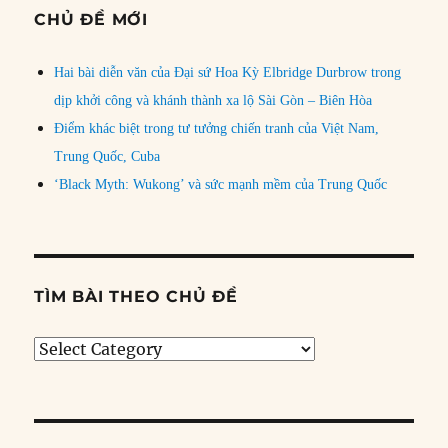
CHỦ ĐỀ MỚI
Hai bài diễn văn của Đại sứ Hoa Kỳ Elbridge Durbrow trong
dịp khởi công và khánh thành xa lộ Sài Gòn – Biên Hòa
Điểm khác biệt trong tư tưởng chiến tranh của Việt Nam,
Trung Quốc, Cuba
‘Black Myth: Wukong’ và sức mạnh mềm của Trung Quốc
TÌM BÀI THEO CHỦ ĐỀ
Tìm
bài
theo
chủ