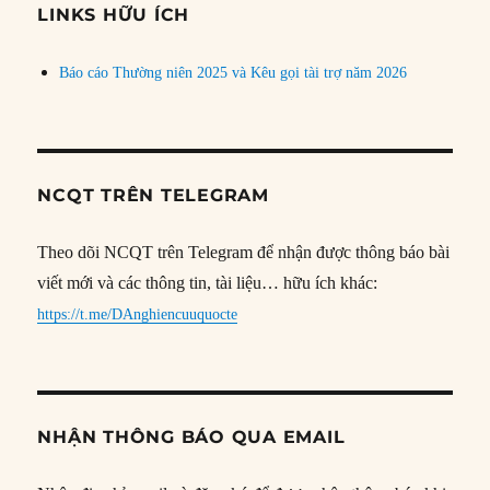
đề
LINKS HỮU ÍCH
Báo cáo Thường niên 2025 và Kêu gọi tài trợ năm 2026
NCQT TRÊN TELEGRAM
Theo dõi NCQT trên Telegram để nhận được thông báo bài
viết mới và các thông tin, tài liệu… hữu ích khác:
https://t.me/DAnghiencuuquocte
NHẬN THÔNG BÁO QUA EMAIL