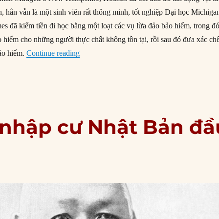
, hắn vẫn là một sinh viên rất thông minh, tốt nghiệp Đại học Michiga
es đã kiếm tiền đi học bằng một loạt các vụ lừa đảo bảo hiểm, trong đ
o hiểm cho những người thực chất không tồn tại, rồi sau đó đưa xác ch
“07/05/1896: Kẻ giết người hàng loạt H.H. H
ảo hiểm.
Continue reading
 nhập cư Nhật Bản đầ