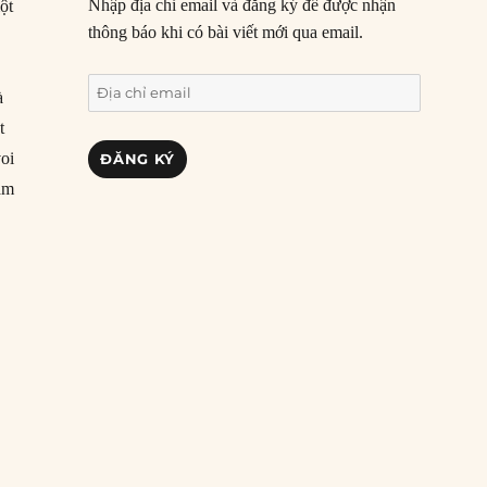
Nhập địa chỉ email và đăng ký để được nhận
ột
thông báo khi có bài viết mới qua email.
Địa
à
chỉ
t
email
voi
ĐĂNG KÝ
àm