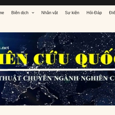
me
Biên dịch
Nhân vật
Sự kiện
Hỏi-Đáp
Đi