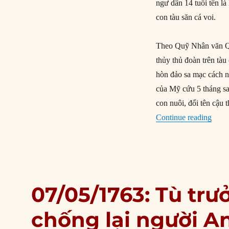
ngư dân 14 tuổi tên l
con tàu săn cá voi.
Theo Quỹ Nhân văn Qu
thủy thủ đoàn trên tàu
hòn đảo sa mạc cách n
của Mỹ cứu 5 tháng sa
con nuôi, đổi tên cậu
“07/
Continue reading
07/05/1763: Tù trư
chống lại người A