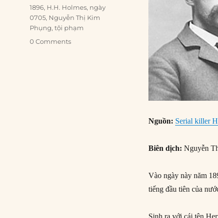
Tags
1896
,
H.H. Holmes
,
ngày
0705
,
Nguyễn Thị Kim
Phụng
,
tội phạm
0 Comments
Nguồn
:
Serial killer
Biên dịch:
Nguyễn Th
Vào ngày này năm 1896
tiếng đầu tiên của nướ
Sinh ra với cái tên H