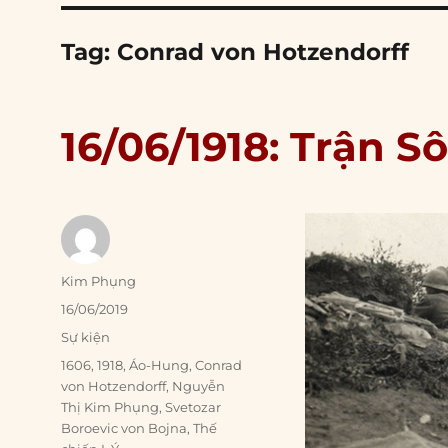
Tag:
Conrad von Hotzendorff
16/06/1918: Trận S
Author
Kim Phụng
Posted
16/06/2019
on
Categories
Sự kiện
Tags
1606
,
1918
,
Áo-Hung
,
Conrad
von Hotzendorff
,
Nguyễn
Thị Kim Phụng
,
Svetozar
Boroevic von Bojna
,
Thế