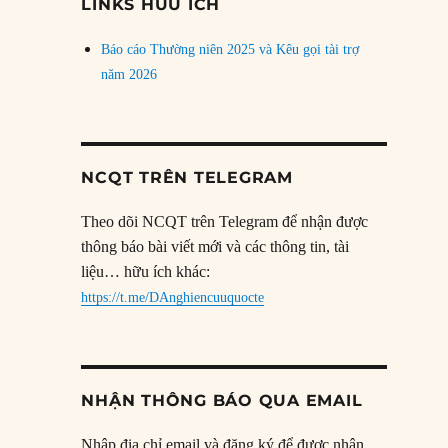
LINKS HỮU ÍCH
Báo cáo Thường niên 2025 và Kêu gọi tài trợ
năm 2026
NCQT TRÊN TELEGRAM
Theo dõi NCQT trên Telegram để nhận được
thông báo bài viết mới và các thông tin, tài
liệu… hữu ích khác:
https://t.me/DAnghiencuuquocte
NHẬN THÔNG BÁO QUA EMAIL
Nhập địa chỉ email và đăng ký để được nhận