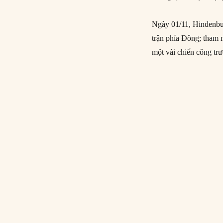
Ngày 01/11, Hindenbur
trận phía Đông; tham 
một vài chiến công tr