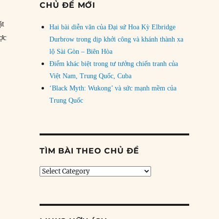
CHỦ ĐỀ MỚI
ặt
Hai bài diễn văn của Đại sứ Hoa Kỳ Elbridge
ược
Durbrow trong dịp khởi công và khánh thành xa
11/1914: Hindenburg kỷ niệm Chiến dịch Warsaw”
lộ Sài Gòn – Biên Hòa
Điểm khác biệt trong tư tưởng chiến tranh của
Việt Nam, Trung Quốc, Cuba
‘Black Myth: Wukong’ và sức mạnh mềm của
Trung Quốc
TÌM BÀI THEO CHỦ ĐỀ
Tìm
bài
theo
chủ
đề