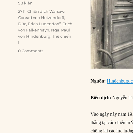
on
Categories
Sự kiện
Tags
2711
,
Chiến dịch Warsaw
,
Conrad von Hotzendorff
,
Đức
,
Erich Ludendorff
,
Erich
von Falkenhayn
,
Nga
,
Paul
von Hindenburg
,
Thế chiến
I
0 Comments
Nguồn:
Hindenburg c
Biên dịch:
Nguyễn Th
Vào ngày này năm 191
thắng tại các chiến t
chống lại các lực lượ