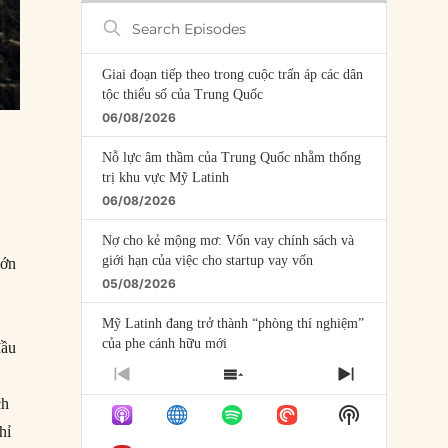
Search
Episodes
Giai đoạn tiếp theo trong cuộc trấn áp các dân
tộc thiểu số của Trung Quốc
06/08/2026
Nỗ lực âm thầm của Trung Quốc nhằm thống
trị khu vực Mỹ Latinh
06/08/2026
Nợ cho kẻ mộng mơ: Vốn vay chính sách và
giới hạn của việc cho startup vay vốn
lớn
05/08/2026
Mỹ Latinh đang trở thành “phòng thí nghiệm”
của phe cánh hữu mới
đầu
04/08/2026
PREVIOUS
SHOW
NEXT
EPISODE
EPISODES
EPISODE
ch
Tại sao Trung Quốc phủ nhận cuộc gặp với
Show
LIST
Ngoại trưởng Nhật Bản?
Podcast
hỉ