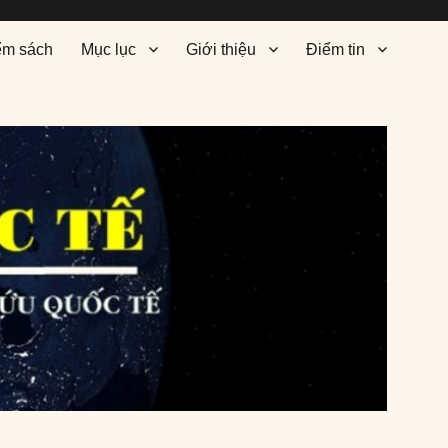
ểm sách
Mục lục
Giới thiệu
Điểm tin