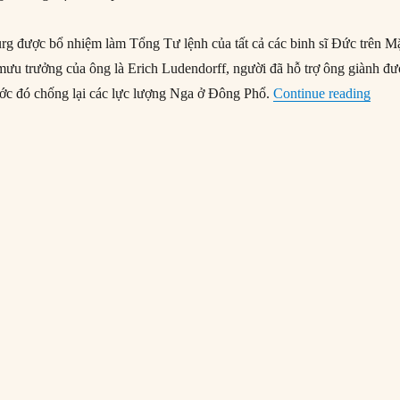
g được bổ nhiệm làm Tổng Tư lệnh của tất cả các binh sĩ Đức trên M
mưu trưởng của ông là Erich Ludendorff, người đã hỗ trợ ông giành đ
“27/
ước đó chống lại các lực lượng Nga ở Đông Phổ.
Continue reading