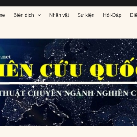
me
Biên dịch
Nhân vật
Sự kiện
Hỏi-Đáp
Đi