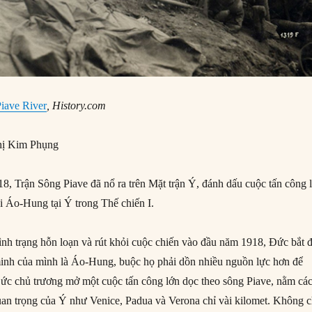
Piave River
, History.com
ị Kim Phụng
, Trận Sông Piave đã nổ ra trên Mặt trận Ý, đánh dấu cuộc tấn công 
i Áo-Hung tại Ý trong Thế chiến I.
ình trạng hỗn loạn và rút khỏi cuộc chiến vào đầu năm 1918, Đức bắt 
minh của mình là Áo-Hung, buộc họ phải dồn nhiều nguồn lực hơn để
Đức chủ trương mở một cuộc tấn công lớn dọc theo sông Piave, nằm cá
quan trọng của Ý như Venice, Padua và Verona chỉ vài kilomet. Không c