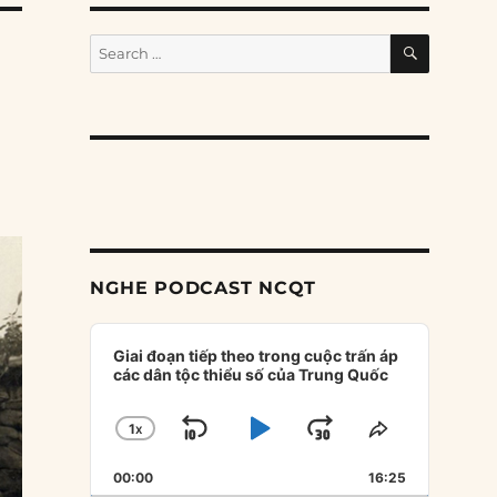
SEARCH
Search
for:
NGHE PODCAST NCQT
Audio
Player
Giai đoạn tiếp theo trong cuộc trấn áp
các dân tộc thiểu số của Trung Quốc
1
X
SKIP
PLAY
JUMP
CHANGE
SHARE
PLAYBACK
THIS
BACKWARD
PAUSE
FORWARD
00:00
RATE
16:25
EPISODE