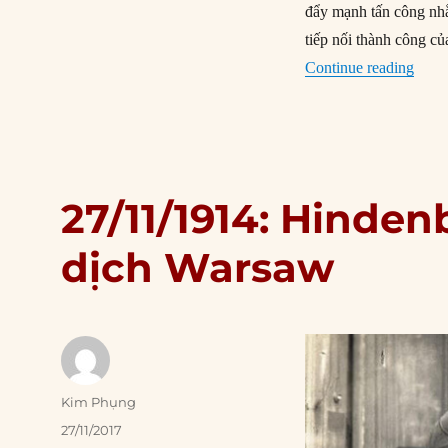
đẩy mạnh tấn công nhằ
tiếp nối thành công c
“16/0
Continue reading
27/11/1914: Hinde
dịch Warsaw
Author
Kim Phụng
Posted
27/11/2017