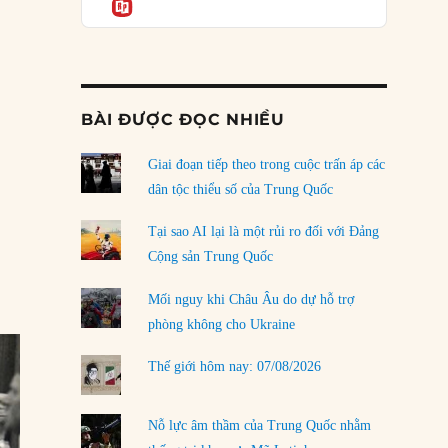
Informatio
04/08/2026
Điểm mù chiến lược của Trump tại Thái Bình
Dương
03/08/2026
BÀI ĐƯỢC ĐỌC NHIỀU
Đặt cược vào thất bại: Các quỹ đầu tư mạo
hiểm quốc gia và khía cạnh chính trị của vốn
rủi ro
Giai đoạn tiếp theo trong cuộc trấn áp các
02/08/2026
dân tộc thiểu số của Trung Quốc
Làm thế nào để kết thúc Chiến tranh Iran?
Tại sao AI lại là một rủi ro đối với Đảng
01/08/2026
Cộng sản Trung Quốc
Chiến lược kế tiếp của Bắc Kinh ở Biển Đông
Mối nguy khi Châu Âu do dự hỗ trợ
31/07/2026
phòng không cho Ukraine
Trật tự thế giới mới: Các nước nhỏ sẽ luôn
Thế giới hôm nay: 07/08/2026
phải chịu đựng?
30/07/2026
Nỗ lực âm thầm của Trung Quốc nhằm
LOAD MORE