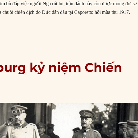
m bù đắp việc người Nga rút lui, trận đánh này còn được mong đợi sẽ
ủa chuỗi chiến dịch do Đức dẫn đầu tại Caporetto hồi mùa thu 1917.
6/1918: Trận Sông Piave”
nburg kỷ niệm Chiến