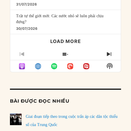
31/07/2026
Trật tự thế giới mới: Các nước nhỏ sẽ luôn phải chịu
đựng?
30/07/2026
LOAD MORE
PREVIOUS
SHOW
NEXT
EPISODE
EPISODES
EPISO
Show
LIST
Podcast
Informat
BÀI ĐƯỢC ĐỌC NHIỀU
Giai đoạn tiếp theo trong cuộc trấn áp các dân tộc thiểu
số của Trung Quốc