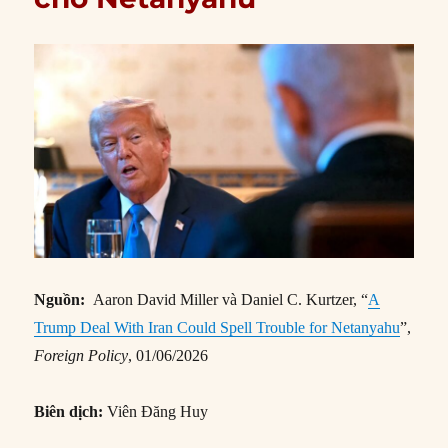
Nguồn:
Aaron David Miller và Daniel C. Kurtzer, “
A
Trump Deal With Iran Could Spell Trouble for Netanyahu
”,
Foreign Policy
, 01/06/2026
Biên dịch:
Viên Đăng Huy