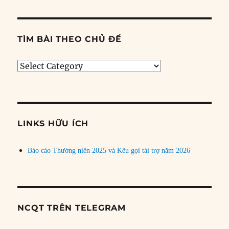
TÌM BÀI THEO CHỦ ĐỀ
Tìm
bài
theo
chủ
đề
LINKS HỮU ÍCH
Báo cáo Thường niên 2025 và Kêu gọi tài trợ năm 2026
NCQT TRÊN TELEGRAM