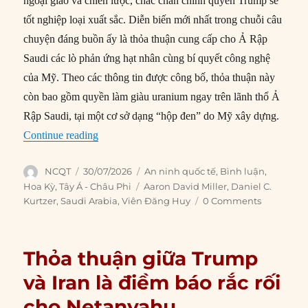
ngoại giao và chiến lược, chắc chắn chính quyền Trump sẽ
tốt nghiệp loại xuất sắc. Diễn biến mới nhất trong chuỗi câu
chuyện đáng buồn ấy là thỏa thuận cung cấp cho Ả Rập
Saudi các lò phản ứng hạt nhân cùng bí quyết công nghệ
của Mỹ. Theo các thông tin được công bố, thỏa thuận này
còn bao gồm quyền làm giàu uranium ngay trên lãnh thổ Ả
Rập Saudi, tại một cơ sở dạng “hộp đen” do Mỹ xây dựng.
“Thỏa thuận hạt nhân với Ả Rập Saudi của Trum
Continue reading
Author
Posted
Categories
NCQT
30/07/2026
An ninh quốc tế
,
Bình luận
,
on
Tags
Hoa Kỳ
,
Tây Á - Châu Phi
Aaron David Miller
,
Daniel C.
Kurtzer
,
Saudi Arabia
,
Viên Đăng Huy
0 Comments
Thỏa thuận giữa Trump
và Iran là điềm báo rắc rối
cho Netanyahu