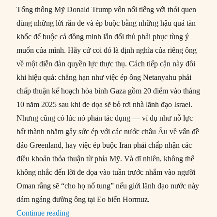
Tổng thống Mỹ Donald Trump vốn nổi tiếng với thói quen
dùng những lời răn đe và ép buộc bằng những hậu quả tàn
khốc để buộc cả đồng minh lẫn đối thủ phải phục tùng ý
muốn của mình. Hãy cứ coi đó là định nghĩa của riêng ông
về một diễn đàn quyền lực thực thụ. Cách tiếp cận này đôi
khi hiệu quả: chẳng hạn như việc ép ông Netanyahu phải
chấp thuận kế hoạch hòa bình Gaza gồm 20 điểm vào tháng
10 năm 2025 sau khi đe dọa sẽ bỏ rơi nhà lãnh đạo Israel.
Nhưng cũng có lúc nó phản tác dụng — ví dụ như nỗ lực
bất thành nhằm gây sức ép với các nước châu Âu về vấn đề
đảo Greenland, hay việc ép buộc Iran phải chấp nhận các
điều khoản thỏa thuận từ phía Mỹ. Và dĩ nhiên, không thể
không nhắc đến lời đe dọa vào tuần trước nhắm vào người
Oman rằng sẽ “cho họ nổ tung” nếu giới lãnh đạo nước này
dám ngáng đường ông tại Eo biển Hormuz.
“Thỏa thuận giữa Trump và Iran là điềm báo rắ
Continue reading