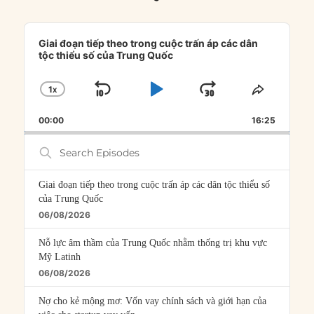
Audio
Player
Giai đoạn tiếp theo trong cuộc trấn áp các dân
tộc thiểu số của Trung Quốc
1
X
SKIP
PLAY
JUMP
CHANGE
SHARE
PLAYBACK
THIS
BACKWARD
PAUSE
FORWARD
00:00
RATE
16:25
EPISOD
Search
Episodes
Giai đoạn tiếp theo trong cuộc trấn áp các dân tộc thiểu số
của Trung Quốc
06/08/2026
Nỗ lực âm thầm của Trung Quốc nhằm thống trị khu vực
Mỹ Latinh
06/08/2026
Nợ cho kẻ mộng mơ: Vốn vay chính sách và giới hạn của