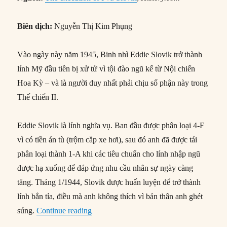
Biên dịch:
Nguyễn Thị Kim Phụng
Vào ngày này năm 1945, Binh nhì Eddie Slovik trở thành
lính Mỹ đầu tiên bị xử tử vì tội đào ngũ kể từ Nội chiến
Hoa Kỳ – và là người duy nhất phải chịu số phận này trong
Thế chiến II.
Eddie Slovik là lính nghĩa vụ. Ban đầu được phân loại 4-F
vì có tiền án tù (trộm cắp xe hơi), sau đó anh đã được tái
phân loại thành 1-A khi các tiêu chuẩn cho lính nhập ngũ
được hạ xuống để đáp ứng nhu cầu nhân sự ngày càng
tăng. Tháng 1/1944, Slovik được huấn luyện để trở thành
lính bắn tỉa, điều mà anh không thích vì bản thân anh ghét
“31/01/1945: Binh nhì Eddie Slovik bị xử 
súng.
Continue reading