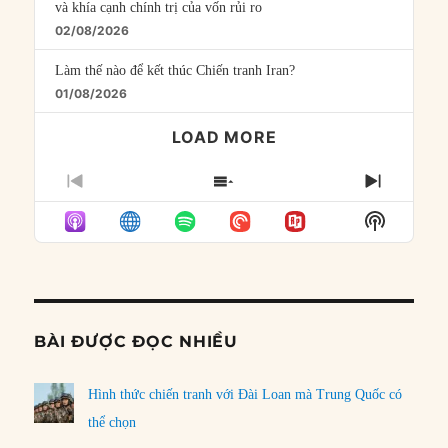
và khía cạnh chính trị của vốn rủi ro
02/08/2026
Làm thế nào để kết thúc Chiến tranh Iran?
01/08/2026
LOAD MORE
PREVIOUS
SHOW
NEXT
EPISODE
EPISODES
EPISO
Show
LIST
Podcast
Informat
BÀI ĐƯỢC ĐỌC NHIỀU
Hình thức chiến tranh với Đài Loan mà Trung Quốc có
thể chọn