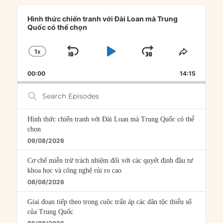
Audio
Player
Hình thức chiến tranh với Đài Loan mà Trung
Quốc có thể chọn
1
X
SKIP
PLAY
JUMP
CHANGE
SHARE
PLAYBACK
THIS
BACKWARD
PAUSE
FORWARD
00:00
RATE
14:15
EPISOD
Search
Episodes
Hình thức chiến tranh với Đài Loan mà Trung Quốc có thể
chọn
09/08/2026
Cơ chế miễn trừ trách nhiệm đối với các quyết định đầu tư
khoa học và công nghệ rủi ro cao
08/08/2026
Giai đoạn tiếp theo trong cuộc trấn áp các dân tộc thiểu số
của Trung Quốc