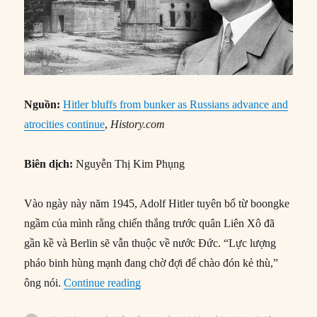
Nguồn:
Hitler bluffs from bunker as Russians advance and
atrocities continue
,
History.com
Biên dịch:
Nguyễn Thị Kim Phụng
Vào ngày này năm 1945, Adolf Hitler tuyên bố từ boongke
ngầm của mình rằng chiến thắng trước quân Liên Xô đã
gần kề và Berlin sẽ vẫn thuộc về nước Đức. “Lực lượng
pháo binh hùng mạnh đang chờ đợi để chào đón kẻ thù,”
“13/04/1945: Hitler phát biểu từ boong
ông nói.
Continue reading