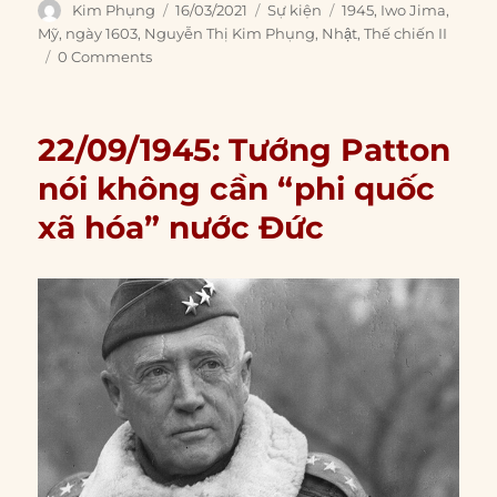
Author
Posted
Categories
Tags
Kim Phụng
16/03/2021
Sự kiện
1945
,
Iwo Jima
,
on
Mỹ
,
ngày 1603
,
Nguyễn Thị Kim Phụng
,
Nhật
,
Thế chiến II
0 Comments
22/09/1945: Tướng Patton
nói không cần “phi quốc
xã hóa” nước Đức