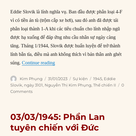
Eddie Slovik là lính nghĩa vụ. Ban đầu được phân loại 4-F
vì có tiền án tù (trộm cắp xe hơi), sau đó anh đã được tái
phân loại thành 1-A khi các tiêu chuẩn cho lính nhập ngũ
được hạ xuống để đáp ứng nhu cầu nhân sự ngày càng
tăng. Tháng 1/1944, Slovik được huấn luyện để trở thành
lính bắn tỉa, điều mà anh không thích vì bản thân anh ghét
“31/01/1945: Binh nhì Eddie Slovik bị xử 
súng.
Continue reading
Author
Posted
Categories
Tags
Kim Phụng
31/01/2023
Sự kiện
1945
,
Eddie
on
Slovik
,
ngày 3101
,
Nguyễn Thị Kim Phụng
,
Thế chiến II
0
Comments
03/03/1945: Phần Lan
tuyên chiến với Đức