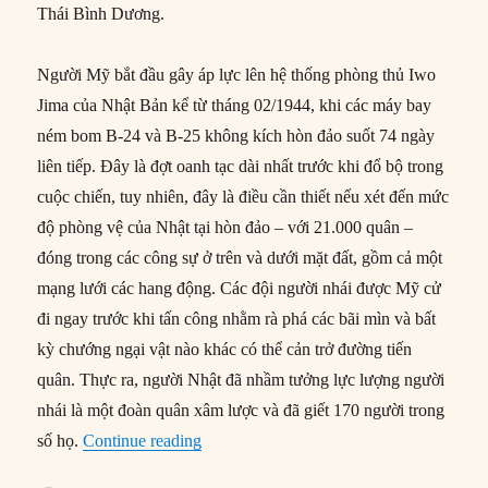
Thái Bình Dương.
Người Mỹ bắt đầu gây áp lực lên hệ thống phòng thủ Iwo
Jima của Nhật Bản kể từ tháng 02/1944, khi các máy bay
ném bom B-24 và B-25 không kích hòn đảo suốt 74 ngày
liên tiếp. Đây là đợt oanh tạc dài nhất trước khi đổ bộ trong
cuộc chiến, tuy nhiên, đây là điều cần thiết nếu xét đến mức
độ phòng vệ của Nhật tại hòn đảo – với 21.000 quân –
đóng trong các công sự ở trên và dưới mặt đất, gồm cả một
mạng lưới các hang động. Các đội người nhái được Mỹ cử
đi ngay trước khi tấn công nhằm rà phá các bãi mìn và bất
kỳ chướng ngại vật nào khác có thể cản trở đường tiến
quân. Thực ra, người Nhật đã nhầm tưởng lực lượng người
nhái là một đoàn quân xâm lược và đã giết 170 người trong
“16/03/1945: Giao tranh tại Iwo Jima kết
số họ.
Continue reading