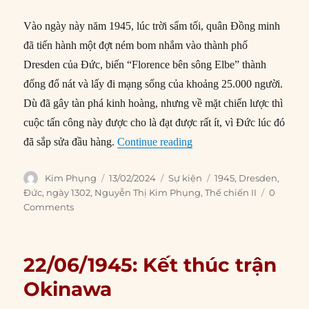
Vào ngày này năm 1945, lúc trời sẩm tối, quân Đồng minh
đã tiến hành một đợt ném bom nhắm vào thành phố
Dresden của Đức, biến “Florence bên sông Elbe” thành
đống đổ nát và lấy đi mạng sống của khoảng 25.000 người.
Dù đã gây tàn phá kinh hoàng, nhưng về mặt chiến lược thì
cuộc tấn công này được cho là đạt được rất ít, vì Đức lúc đó
“13/02/1945: Quân Đồng
đã sắp sửa đầu hàng.
Continue reading
Author
Posted
Categories
Tags
Kim Phụng
13/02/2024
Sự kiện
1945
,
Dresden
,
on
Đức
,
ngày 1302
,
Nguyễn Thị Kim Phụng
,
Thế chiến II
0
Comments
22/06/1945: Kết thúc trận
Okinawa