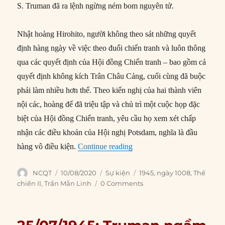
S. Truman đã ra lệnh ngừng ném bom nguyên tử.
Nhật hoàng Hirohito, người không theo sát những quyết
định hàng ngày về việc theo đuổi chiến tranh và luôn thông
qua các quyết định của Hội đồng Chiến tranh – bao gồm cả
quyết định không kích Trân Châu Cảng, cuối cùng đã buộc
phải làm nhiều hơn thế. Theo kiến nghị của hai thành viên
nội các, hoàng đế đã triệu tập và chủ trì một cuộc họp đặc
biệt của Hội đồng Chiến tranh, yêu cầu họ xem xét chấp
nhận các điều khoản của Hội nghị Potsdam, nghĩa là đầu
“10/08/1945: Nhật Bản đồng 
hàng vô điều kiện.
Continue reading
Author
Posted
Categories
Tags
NCQT
10/08/2020
Sự kiện
1945
,
ngày 1008
,
Thế
on
chiến II
,
Trần Mẫn Linh
0 Comments