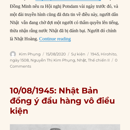
Đồng Minh nêu ra Hội nghị Potsdam vài ngày trước đó, và
một đài truyền hình cũng đã đưa tin về điều này, người dân
Nhật vẫn đang chờ đợi một người có thẩm quyền lên tiếng,
thừa nhận rằng nước Nhật đã bị đánh bại. Người đó chính
“15/08/1945: Hoàng đế Hirohit
là Nhật Hoàng.
Continue reading
Author
Posted
Categories
Tags
Kim Phụng
15/08/2020
Sự kiện
1945
,
Hirohito
,
on
ngày 1508
,
Nguyễn Thị Kim Phụng
,
Nhật
,
Thế chiến II
0
Comments
10/08/1945: Nhật Bản
đồng ý đầu hàng vô điều
kiện