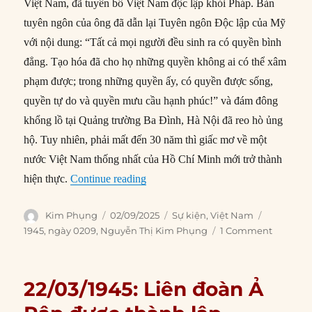
Việt Nam, đã tuyên bố Việt Nam độc lập khỏi Pháp. Bản
tuyên ngôn của ông đã dẫn lại Tuyên ngôn Độc lập của Mỹ
với nội dung: “Tất cả mọi người đều sinh ra có quyền bình
đẳng. Tạo hóa đã cho họ những quyền không ai có thể xâm
phạm được; trong những quyền ấy, có quyền được sống,
quyền tự do và quyền mưu cầu hạnh phúc!” và đám đông
khổng lồ tại Quảng trường Ba Đình, Hà Nội đã reo hò ủng
hộ. Tuy nhiên, phải mất đến 30 năm thì giấc mơ về một
nước Việt Nam thống nhất của Hồ Chí Minh mới trở thành
“02/09/1945: Việt Nam tuyên bố độc 
hiện thực.
Continue reading
Author
Posted
Categories
Tags
Kim Phụng
02/09/2025
Sự kiện
,
Việt Nam
on
1945
,
ngày 0209
,
Nguyễn Thị Kim Phụng
1 Comment
22/03/1945: Liên đoàn Ả