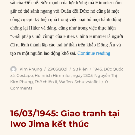
sát của Đế chế. Sức mạnh của lực lượng mà Himmler nắm
giữ có thể sánh ngang với Quân đội Đức; nó cũng là một
công cụ cực kỳ hiệu quả trong việc loại bỏ mọi hành động
chống lại Hitler và đảng, cũng như trong việc thực hiện
“Giải pháp Cuối cùng” của Hitler. Chính Himmler là người
đã ra lệnh thành lập các trại tử thần trên khắp Đông Âu và
“23/05/1945:
tạo ra một nguồn lao động khổ sai.
Continue reading
Author
Posted
Categories
Tags
Kim Phụng
23/05/2021
Sự kiện
1945
,
Đức Quốc
on
xã
,
Gestapo
,
Heinrich Himmler
,
ngày 2305
,
Nguyễn Thị
Kim Phụng
,
Thế chiến II
,
Waffen-Schutzstaffel
0
Comments
16/03/1945: Giao tranh tại
Iwo Jima kết thúc