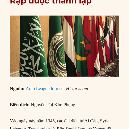
Rập được thành lập
Nguồn:
Arab League formed,
History.com
Biên dịch:
Nguyễn Thị Kim Phụng
Vào ngày này năm 1945, các đại diện từ Ai Cập, Syria,
Lebanon, Transjordan, Ả Rập Saudi, Iraq, và Yemen đã