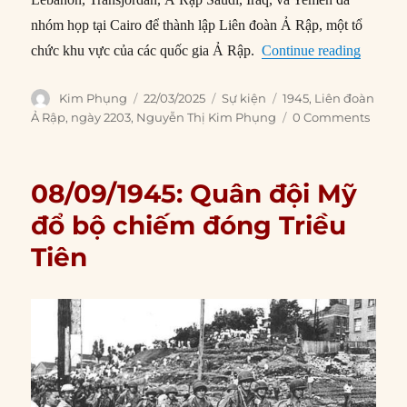
nhóm họp tại Cairo để thành lập Liên đoàn Ả Rập, một tổ
“22/03/
chức khu vực của các quốc gia Ả Rập.
Continue reading
Author
Posted
Categories
Tags
Kim Phụng
22/03/2025
Sự kiện
1945
,
Liên đoàn
on
Ả Rập
,
ngày 2203
,
Nguyễn Thị Kim Phụng
0 Comments
08/09/1945: Quân đội Mỹ
đổ bộ chiếm đóng Triều
Tiên