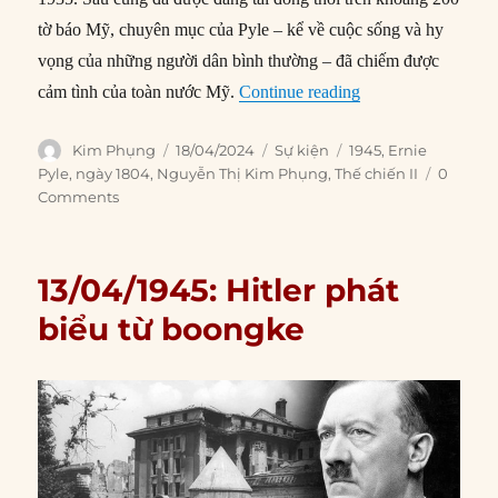
tờ báo Mỹ, chuyên mục của Pyle – kể về cuộc sống và hy
vọng của những người dân bình thường – đã chiếm được
“18/04/1945: Phóng
cảm tình của toàn nước Mỹ.
Continue reading
Author
Posted
Categories
Tags
Kim Phụng
18/04/2024
Sự kiện
1945
,
Ernie
on
Pyle
,
ngày 1804
,
Nguyễn Thị Kim Phụng
,
Thế chiến II
0
Comments
13/04/1945: Hitler phát
biểu từ boongke