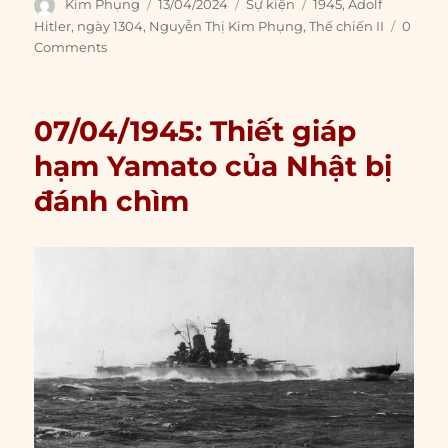
Author
Posted
Categories
Tags
Kim Phụng
13/04/2024
Sự kiện
1945
,
Adolf
on
Hitler
,
ngày 1304
,
Nguyễn Thị Kim Phụng
,
Thế chiến II
0
Comments
07/04/1945: Thiết giáp
hạm Yamato của Nhật bị
đánh chìm