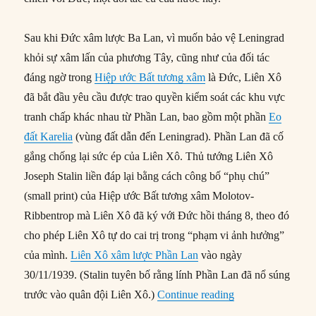
Sau khi Đức xâm lược Ba Lan, vì muốn bảo vệ Leningrad
khỏi sự xâm lấn của phương Tây, cũng như của đối tác
đáng ngờ trong
Hiệp ước Bất tương xâm
là Đức, Liên Xô
đã bắt đầu yêu cầu được trao quyền kiểm soát các khu vực
tranh chấp khác nhau từ Phần Lan, bao gồm một phần
Eo
đất Karelia
(vùng đất dẫn đến Leningrad). Phần Lan đã cố
gắng chống lại sức ép của Liên Xô. Thủ tướng Liên Xô
Joseph Stalin liền đáp lại bằng cách công bố “phụ chú”
(small print) của Hiệp ước Bất tương xâm Molotov-
Ribbentrop mà Liên Xô đã ký với Đức hồi tháng 8, theo đó
cho phép Liên Xô tự do cai trị trong “phạm vi ảnh hưởng”
của mình.
Liên Xô xâm lược Phần Lan
vào ngày
30/11/1939. (Stalin tuyên bố rằng lính Phần Lan đã nổ súng
“03/03/1945: Phầ
trước vào quân đội Liên Xô.)
Continue reading