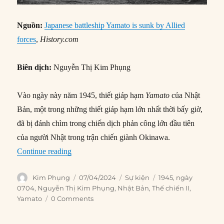
Nguồn:
Japanese battleship Yamato is sunk by Allied
forces
,
History.com
Biên dịch:
Nguyễn Thị Kim Phụng
Vào ngày này năm 1945, thiết giáp hạm
Yamato
của Nhật
Bản, một trong những thiết giáp hạm lớn nhất thời bấy giờ,
đã bị đánh chìm trong chiến dịch phản công lớn đầu tiên
của người Nhật trong trận chiến giành Okinawa.
“07/04/1945: Thiết giáp hạm Yamato của Nhật b
Continue reading
Author
Posted
Categories
Tags
Kim Phụng
07/04/2024
Sự kiện
1945
,
ngày
on
0704
,
Nguyễn Thị Kim Phụng
,
Nhật Bản
,
Thế chiến II
,
Yamato
0 Comments