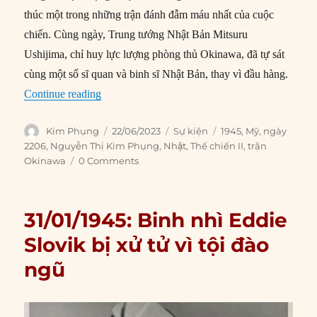
thúc một trong những trận đánh đẫm máu nhất của cuộc
chiến. Cùng ngày, Trung tướng Nhật Bản Mitsuru
Ushijima, chỉ huy lực lượng phòng thủ Okinawa, đã tự sát
cùng một số sĩ quan và binh sĩ Nhật Bản, thay vì đầu hàng.
“22/06/1945: Kết thúc trận Okinawa”
Continue reading
Author
Posted
Categories
Tags
Kim Phụng
22/06/2023
Sự kiện
1945
,
Mỹ
,
ngày
on
2206
,
Nguyễn Thị Kim Phụng
,
Nhật
,
Thế chiến II
,
trận
Okinawa
0 Comments
31/01/1945: Binh nhì Eddie
Slovik bị xử tử vì tội đào
ngũ