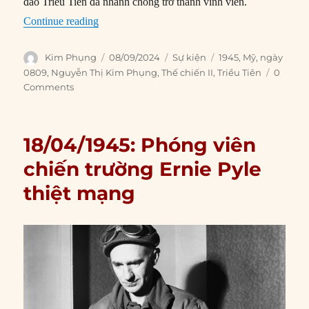
đảo Triều Tiên đã nhanh chóng trở thành vĩnh viễn.
“08/09/1945: Quân đội Mỹ đổ bộ chiếm đóng Tr
Continue reading
Author
Posted
Categories
Tags
Kim Phụng
08/09/2024
Sự kiện
1945
,
Mỹ
,
ngày
on
0809
,
Nguyễn Thị Kim Phụng
,
Thế chiến II
,
Triều Tiên
0
Comments
18/04/1945: Phóng viên
chiến trường Ernie Pyle
thiệt mạng