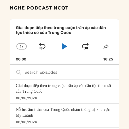
NGHE PODCAST NCQT
Audio
Player
Giai đoạn tiếp theo trong cuộc trấn áp các dân
tộc thiểu số của Trung Quốc
1
X
SKIP
PLAY
JUMP
CHANGE
SHARE
PLAYBACK
THIS
BACKWARD
PAUSE
FORWARD
00:00
RATE
16:25
EPISOD
Search
Episodes
Giai đoạn tiếp theo trong cuộc trấn áp các dân tộc thiểu số
của Trung Quốc
06/08/2026
Nỗ lực âm thầm của Trung Quốc nhằm thống trị khu vực
Mỹ Latinh
06/08/2026