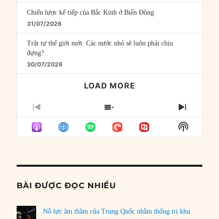
Chiến lược kế tiếp của Bắc Kinh ở Biển Đông
31/07/2026
Trật tự thế giới mới: Các nước nhỏ sẽ luôn phải chịu
đựng?
30/07/2026
LOAD MORE
PREVIOUS
SHOW
NEXT
EPISODE
EPISODES
EPISO
Show
LIST
Podcast
Informat
BÀI ĐƯỢC ĐỌC NHIỀU
Nỗ lực âm thầm của Trung Quốc nhằm thống trị khu