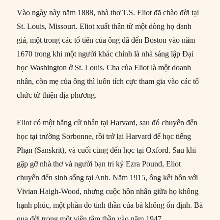
Vào ngày này năm 1888, nhà thơ T.S. Eliot đã chào đời tại
St. Louis, Missouri. Eliot xuất thân từ một dòng họ danh
giá, một trong các tổ tiên của ông đã đến Boston vào năm
1670 trong khi một người khác chính là nhà sáng lập Đại
học Washington ở St. Louis. Cha của Eliot là một doanh
nhân, còn mẹ của ông thì luôn tích cực tham gia vào các tổ
chức từ thiện địa phương.
Eliot có một bằng cử nhân tại Harvard, sau đó chuyển đến
học tại trường Sorbonne, rồi trở lại Harvard để học tiếng
Phạn (Sanskrit), và cuối cùng đến học tại Oxford. Sau khi
gặp gỡ nhà thơ và người bạn tri kỷ Ezra Pound, Eliot
chuyển đến sinh sống tại Anh. Năm 1915, ông kết hôn với
Vivian Haigh-Wood, nhưng cuộc hôn nhân giữa họ không
hạnh phúc, một phần do tinh thần của bà không ổn định. Bà
qua đời trong một viện tâm thần vào năm 1947.