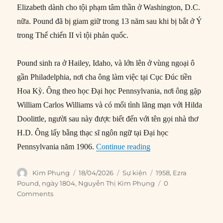
Elizabeth dành cho tội phạm tâm thần ở Washington, D.C.
nữa. Pound đã bị giam giữ trong 13 năm sau khi bị bắt ở Ý
trong Thế chiến II vì tội phản quốc.
Pound sinh ra ở Hailey, Idaho, và lớn lên ở vùng ngoại ô
gần Philadelphia, nơi cha ông làm việc tại Cục Đúc tiền
Hoa Kỳ. Ông theo học Đại học Pennsylvania, nơi ông gặp
William Carlos Williams và có mối tình lãng mạn với Hilda
Doolittle, người sau này được biết đến với tên gọi nhà thơ
H.D. Ông lấy bằng thạc sĩ ngôn ngữ tại Đại học
“18/04/1958: Tòa án li
Pennsylvania năm 1906.
Continue reading
Author
Posted
Categories
Tags
Kim Phụng
18/04/2026
Sự kiện
1958
,
Ezra
on
Pound
,
ngày 1804
,
Nguyễn Thị Kim Phụng
0
Comments