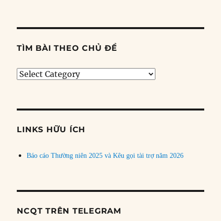
TÌM BÀI THEO CHỦ ĐỀ
Tìm
bài
theo
chủ
đề
LINKS HỮU ÍCH
Báo cáo Thường niên 2025 và Kêu gọi tài trợ năm 2026
NCQT TRÊN TELEGRAM