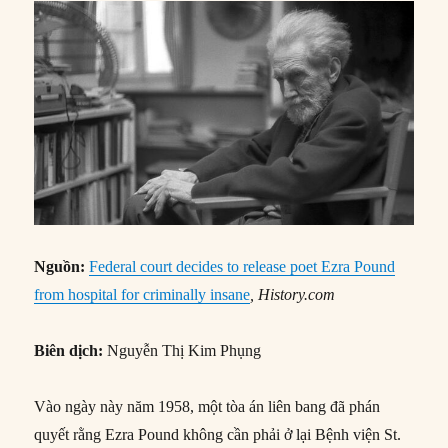
Nguồn:
Federal court decides to release poet Ezra Pound
from hospital for criminally insane
, History.com
Biên dịch:
Nguyễn Thị Kim Phụng
Vào ngày này năm 1958, một tòa án liên bang đã phán
quyết rằng Ezra Pound không cần phải ở lại Bệnh viện St.