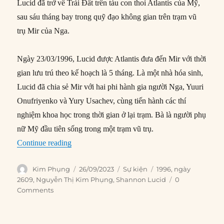
Lucid đã trở về Trái Đất trên tàu con thoi Atlantis của Mỹ,
sau sáu tháng bay trong quỹ đạo không gian trên trạm vũ
trụ Mir của Nga.
Ngày 23/03/1996, Lucid được Atlantis đưa đến Mir với thời
gian lưu trú theo kế hoạch là 5 tháng. Là một nhà hóa sinh,
Lucid đã chia sẻ Mir với hai phi hành gia người Nga, Yuuri
Onufriyenko và Yury Usachev, cùng tiến hành các thí
nghiệm khoa học trong thời gian ở lại trạm. Bà là người phụ
nữ Mỹ đầu tiên sống trong một trạm vũ trụ.
“26/09/1996: Shannon Lucid trở lại Trái Đất”
Continue reading
Author
Posted
Categories
Tags
Kim Phụng
26/09/2023
Sự kiện
1996
,
ngày
on
2609
,
Nguyễn Thị Kim Phụng
,
Shannon Lucid
0
Comments