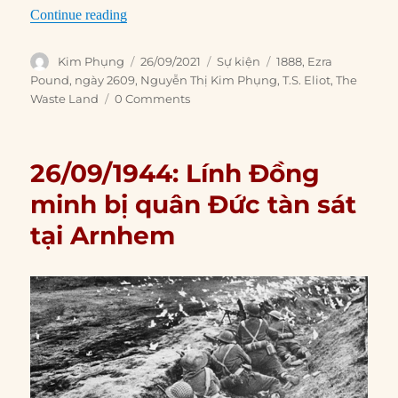
“26/09/1888: Ngày sinh T.S. Eliot”
Continue reading
Author
Posted
Categories
Tags
Kim Phụng
26/09/2021
Sự kiện
1888
,
Ezra
on
Pound
,
ngày 2609
,
Nguyễn Thị Kim Phụng
,
T.S. Eliot
,
The
Waste Land
0 Comments
26/09/1944: Lính Đồng
minh bị quân Đức tàn sát
tại Arnhem