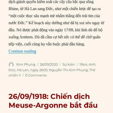
dịch giành quyền kiểm soát các cây cầu bắc qua sông
Rhine, từ Hà Lan sang Đức, như một chiến lược để tạo ra
“một cuộc thọc sâu mạnh mẽ nhắm thẳng đến trái tim của
nước Đức.” Kế hoạch này dường như đã bị xui xẻo ngay từ
đầu. Nó được phát động vào ngày 17/09, khi lính dù đổ bộ
xuống Arnhem. Dù đã cầm cự hết sức có thể để chờ quân
tiếp viện, cuối cùng họ vẫn buộc phải đầu hàng.
“26/09/1944: Lính Đồng minh bị quân Đức tàn 
Continue reading
Author
Posted
Categories
Tags
Kim Phụng
26/09/2020
Sự kiện
1944
,
Anh
,
on
Đức
,
Hà Lan
,
ngày 2609
,
Nguyễn Thị Kim Phụng
,
Thế
chiến II
0 Comments
26/09/1918: Chiến dịch
Meuse-Argonne bắt đầu