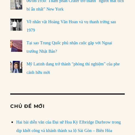
06/08/1930: Thẩm phán Crater trở thành “người mất tích
bí ẩn nhất” New York
Về nhân vật Hoàng Văn Hoan và vụ thanh trừng sau
1979
Tại sao Trung Quốc phủ nhận cuộc gặp với Ngoại
trưởng Nhật Bản?
Mỹ Latinh đang trở thành “phòng thí nghiệm” của phe
cánh hữu mới
CHỦ ĐỀ MỚI
Hai bài diễn văn của Đại sứ Hoa Kỳ Elbridge Durbrow trong
dịp khởi công và khánh thành xa lộ Sài Gòn – Biên Hòa