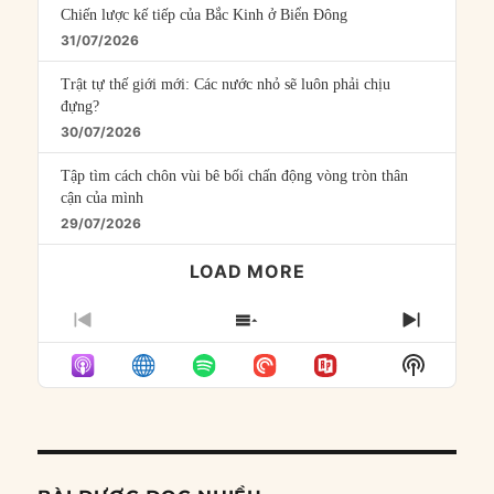
Chiến lược kế tiếp của Bắc Kinh ở Biển Đông
31/07/2026
Trật tự thế giới mới: Các nước nhỏ sẽ luôn phải chịu
đựng?
30/07/2026
Tập tìm cách chôn vùi bê bối chấn động vòng tròn thân
cận của mình
29/07/2026
LOAD MORE
PREVIOUS
SHOW
NEXT
EPISODE
EPISODES
EPISO
Show
LIST
Podcast
Informat