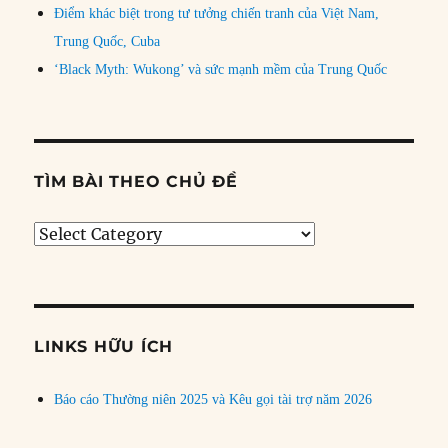
Điểm khác biệt trong tư tưởng chiến tranh của Việt Nam,
Trung Quốc, Cuba
‘Black Myth: Wukong’ và sức mạnh mềm của Trung Quốc
TÌM BÀI THEO CHỦ ĐỀ
Tìm
bài
theo
chủ
đề
LINKS HỮU ÍCH
Báo cáo Thường niên 2025 và Kêu gọi tài trợ năm 2026