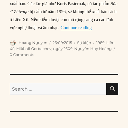
xuất bản. Các tác giả như Boris Pasternak, có tác phẩm
Bác
sĩ Zhivago
bị cấm từ năm 1956, sẽ không thể xuất bản sách
ở Liên Xô. Nền kiểm duyệt còn mở rộng sang cả các lĩnh
“26/09/1989: Xô viế
vực nghệ thuật và âm nhạc.
Continue reading
Author
Posted
Categories
Tags
Hoang Nguyen
26/09/2015
Sự kiện
1989
,
Liên
on
Xô
,
Mikhail Gorbachev
,
ngày 2609
,
Nguyễn Huy Hoàng
0 Comments
SE
Search
for: