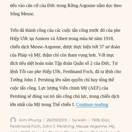
tiến vào căn cứ của Đức trong Rừng Argonne nằm dọc theo
Sông Meuse.
Trên đà thành công của các cuộc tấn công trước đó của phe
Hiệp Ước tại Amiens và Albert trong mùa hè năm 1918,
chiến dịch Meuse-Argonne, được thực hiện bởi 37 sư đoàn
của Pháp và Mỹ, thậm chí còn tham vọng hơn. Với mục
đích tiêu diệt hoàn toàn Tập đoàn Quân số 2 của Đức, Tư
lệnh Tối cao phe Hiệp Ước, Ferdinand Foch, đã ra lệnh cho
Tướng John J. Pershing lên nắm quyền chỉ huy tổng thể
cuộc tấn công. Lực lượng Viễn chinh Mỹ (AEF) của
Pershing sẽ đóng vai trò tấn công chủ lực, trong chiến dịch
“26/09/1918
lớn nhất của Mỹ trong Thế chiến I.
Continue reading
Author
Posted
Categories
Tags
Kim Phụng
26/09/2019
Sự kiện
1918
,
Đức
,
on
Ferdinand Foch
,
John J. Pershing
,
Meuse-Argonne
,
Mỹ
,