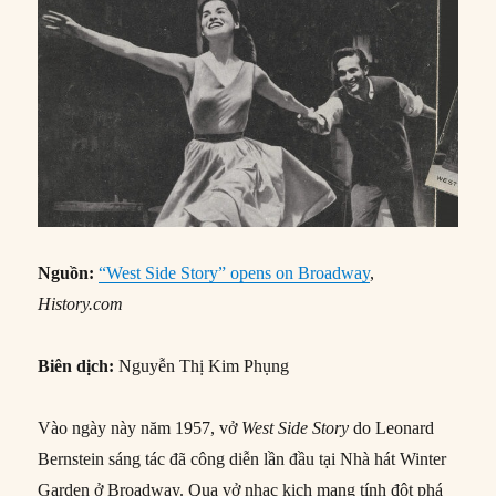
Nguồn:
“West Side Story” opens on Broadway
,
History.com
Biên dịch:
Nguyễn Thị Kim Phụng
Vào ngày này năm 1957, vở
West Side Story
do Leonard
Bernstein sáng tác đã công diễn lần đầu tại Nhà hát Winter
Garden ở Broadway. Qua vở nhạc kịch mang tính đột phá