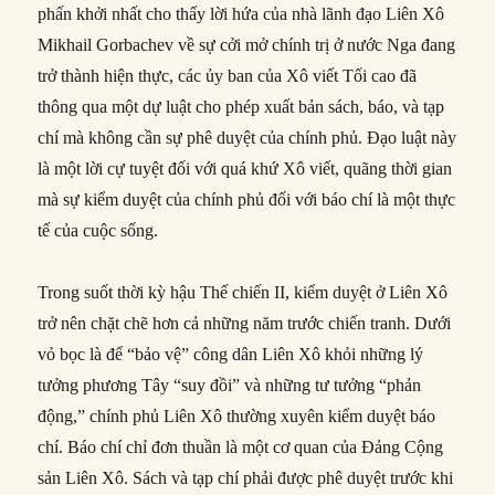
phấn khởi nhất cho thấy lời hứa của nhà lãnh đạo Liên Xô
Mikhail Gorbachev về sự cởi mở chính trị ở nước Nga đang
trở thành hiện thực, các ủy ban của Xô viết Tối cao đã
thông qua một dự luật cho phép xuất bản sách, báo, và tạp
chí mà không cần sự phê duyệt của chính phủ. Đạo luật này
là một lời cự tuyệt đối với quá khứ Xô viết, quãng thời gian
mà sự kiểm duyệt của chính phủ đối với báo chí là một thực
tế của cuộc sống.
Trong suốt thời kỳ hậu Thế chiến II, kiểm duyệt ở Liên Xô
trở nên chặt chẽ hơn cả những năm trước chiến tranh. Dưới
vỏ bọc là để “bảo vệ” công dân Liên Xô khỏi những lý
tưởng phương Tây “suy đồi” và những tư tưởng “phản
động,” chính phủ Liên Xô thường xuyên kiểm duyệt báo
chí. Báo chí chỉ đơn thuần là một cơ quan của Đảng Cộng
sản Liên Xô. Sách và tạp chí phải được phê duyệt trước khi