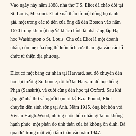
Vào ngày này năm 1888, nhà thơ T.S. Eliot đã chào đời tại
St. Louis, Missouri. Eliot xuất thân từ một dòng họ danh
giá, một trong các tổ tiên của ông đã đến Boston vào năm
1670 trong khi một người khác chính là nhà sáng lập Đại
học Washington ở St. Louis. Cha của Eliot là một doanh
nhân, còn mẹ của ông thì luôn tích cực tham gia vào các tổ
chức từ thiện địa phương.
Eliot có một bằng cử nhân tại Harvard, sau đó chuyển đến
học tại trường Sorbonne, rồi trở lại Harvard để học tiếng
Phạn (Sanskrit), và cuối cùng đến học tại Oxford. Sau khi
gặp gỡ nhà thơ và người bạn tri kỷ Ezra Pound, Eliot
chuyển đến sinh sống tại Anh. Năm 1915, ông kết hôn với
Vivian Haigh-Wood, nhưng cuộc hôn nhân giữa họ không
hạnh phúc, một phần do tinh thần của bà không ổn định. Bà
qua đời trong một viện tâm thần vào năm 1947.