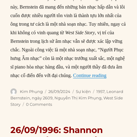
này, Bernstein đã mang đến những bản nhạc hấp dẫn và lôi
cuốn được nhiều người tôn vinh là thành tựu lớn nhất của
ông trong tư cách là một nhà soạn nhạc. Tuy nhiên, ngay cả
khi không có vinh quang từ
West Side Story
, vị trí của
Bernstein trong lịch sử âm nhạc vẫn sẽ được xác lập vững
chắc. Ngoài công việc là một nhà soạn nhạc, “Người Phục
hưng Âm nhạc” còn là một nhạc trưởng xuất sắc, một nghệ
sĩ piano hòa nhạc hàng đầu, và một người thầy đã đưa âm
“26/09/1957: W
nhạc cổ điển đến với đại chúng.
Continue reading
Author
Posted
Categories
Tags
Kim Phụng
26/09/2024
Sự kiện
1957
,
Leonard
on
Bernstein
,
ngày 2609
,
Nguyễn Thị Kim Phụng
,
West Side
Story
0 Comments
26/09/1996: Shannon