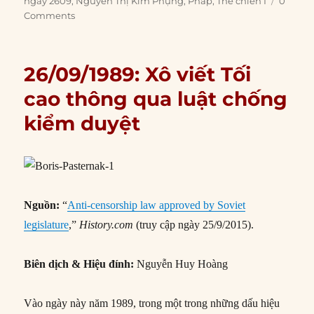
ngày 2609
,
Nguyễn Thị Kim Phụng
,
Pháp
,
Thế chiến I
0
Comments
26/09/1989: Xô viết Tối
cao thông qua luật chống
kiểm duyệt
Nguồn:
“
Anti-censorship law approved by Soviet
legislature
,”
History.com
(truy cập ngày 25/9/2015).
Biên dịch & Hiệu đính:
Nguyễn Huy Hoàng
Vào ngày này năm 1989, trong một trong những dấu hiệu