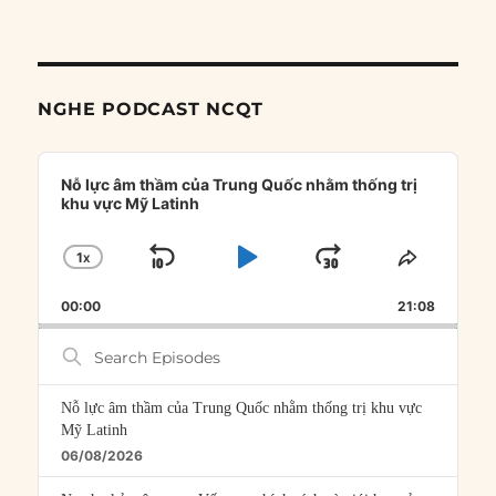
NGHE PODCAST NCQT
Audio
Player
Nỗ lực âm thầm của Trung Quốc nhằm thống trị
khu vực Mỹ Latinh
1
X
SKIP
PLAY
JUMP
CHANGE
SHARE
PLAYBACK
THIS
BACKWARD
PAUSE
FORWARD
00:00
RATE
21:08
EPISOD
Search
Episodes
Nỗ lực âm thầm của Trung Quốc nhằm thống trị khu vực
Mỹ Latinh
06/08/2026