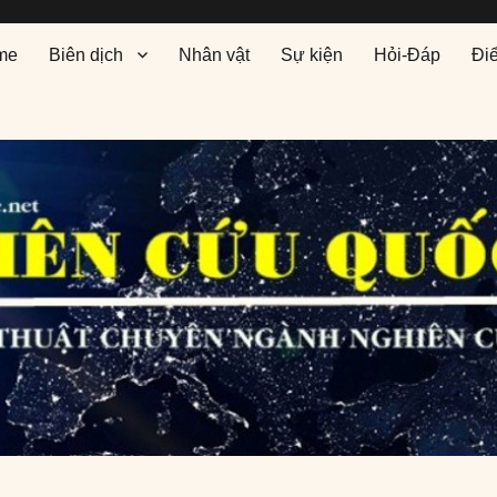
me
Biên dịch
Nhân vật
Sự kiện
Hỏi-Đáp
Đi