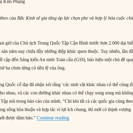
ị Kim Phụng
 theo của Bắc Kinh sẽ gia tăng áp lực chọn phe và hợp lý hóa cuộc chi
 hai giờ của Chủ tịch Trung Quốc Tập Cận Bình trước hơn 2.000 đại bi
 sản năm nay chứa đầy những điệp khúc quen thuộc. Tuy nhiên, lần đ
 đề cập đến Sáng kiến An ninh Toàn cầu (GSI), báo hiệu một chủ đề qu
hứ ba chưa từng có tiền lệ của ông.
ng Quốc cổ đại đã nhận xét rằng ‘các sinh vật khác nhau có thể cùng t
cho nhau, và các con đường khác nhau có thể chạy song song mà khôn
Tập nói trong báo cáo của mình. “Chỉ khi tất cả các quốc gia cùng the
ung sống hòa thuận và hợp tác vì lợi ích chung, thì mới có thịnh vượng
“Sáng kiến An ninh Toàn cầu: Qu
mới được đảm bảo.”
Continue reading