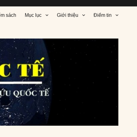
ểm sách
Mục lục
Giới thiệu
Điểm tin