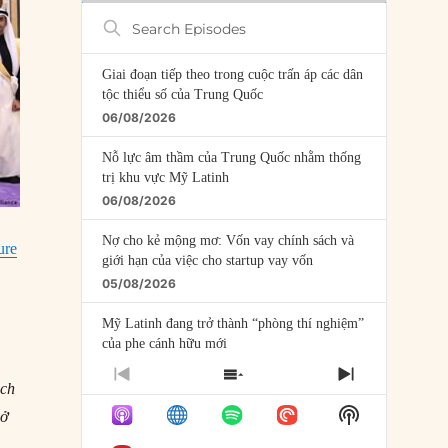
Search
Episodes
Giai đoạn tiếp theo trong cuộc trấn áp các dân
tộc thiểu số của Trung Quốc
06/08/2026
Nỗ lực âm thầm của Trung Quốc nhằm thống
trị khu vực Mỹ Latinh
06/08/2026
Nợ cho kẻ mộng mơ: Vốn vay chính sách và
ure
giới hạn của việc cho startup vay vốn
05/08/2026
Mỹ Latinh đang trở thành “phòng thí nghiệm”
của phe cánh hữu mới
04/08/2026
PREVIOUS
SHOW
NEXT
ách
EPISODE
EPISODES
EPISODE
Tại sao Trung Quốc phủ nhận cuộc gặp với
Show
 ở
LIST
Ngoại trưởng Nhật Bản?
Podcast