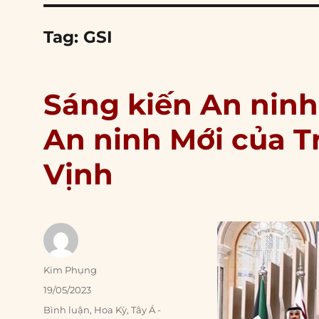
Tag:
GSI
Sáng kiến An ninh
An ninh Mới của 
Vịnh
Author
Kim Phụng
Posted
19/05/2023
on
Categories
Bình luận
,
Hoa Kỳ
,
Tây Á -