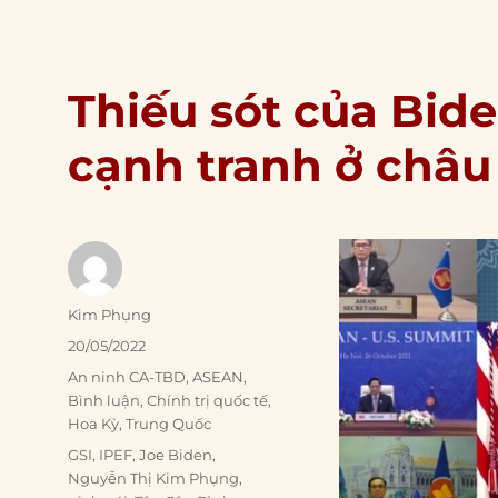
Thiếu sót của Bid
cạnh tranh ở châu
Author
Kim Phụng
Posted
20/05/2022
on
Categories
An ninh CA-TBD
,
ASEAN
,
Bình luận
,
Chính trị quốc tế
,
Hoa Kỳ
,
Trung Quốc
Tags
GSI
,
IPEF
,
Joe Biden
,
Nguyễn Thị Kim Phụng
,