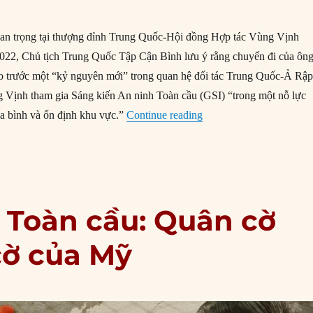
quan trọng tại thượng đỉnh Trung Quốc-Hội đồng Hợp tác Vùng Vịnh
022, Chủ tịch Trung Quốc Tập Cận Bình lưu ý rằng chuyến đi của ôn
o trước một “kỷ nguyên mới” trong quan hệ đối tác Trung Quốc-Ả Rập
 Vịnh tham gia Sáng kiến An ninh Toàn cầu (GSI) “trong một nỗ lực
“Sáng kiến An ninh Toà
a bình và ổn định khu vực.”
Continue reading
 Toàn cầu: Quân cờ
cờ của Mỹ