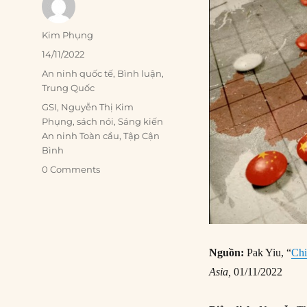
Author
Kim Phụng
Posted
14/11/2022
on
Categories
An ninh quốc tế
,
Bình luận
,
Trung Quốc
Tags
GSI
,
Nguyễn Thị Kim
Phụng
,
sách nói
,
Sáng kiến
An ninh Toàn cầu
,
Tập Cận
Bình
0 Comments
Nguồn:
Pak Yiu, “
Chi
Asia,
01/11/2022