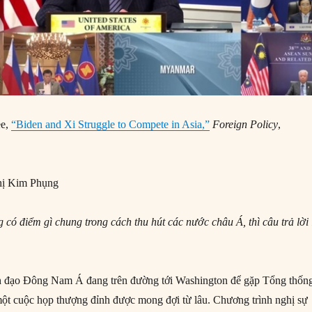
ee,
“Biden and Xi Struggle to Compete in Asia,”
Foreign Policy
,
ị Kim Phụng
 có điểm gì chung trong cách thu hút các nước châu Á, thì câu trả lời 
nh đạo Đông Nam Á đang trên đường tới Washington để gặp Tổng thốn
ột cuộc họp thượng đỉnh được mong đợi từ lâu. Chương trình nghị sự