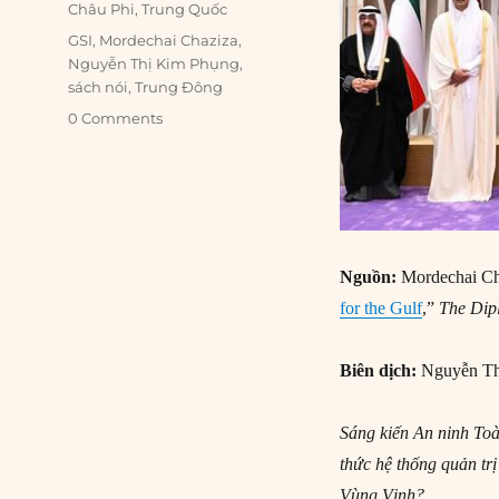
Châu Phi
,
Trung Quốc
Tags
GSI
,
Mordechai Chaziza
,
Nguyễn Thị Kim Phụng
,
sách nói
,
Trung Đông
0 Comments
Nguồn:
Mordechai Ch
for the Gulf
,”
The Dip
Biên dịch:
Nguyễn Th
Sáng kiến An ninh Toà
thức hệ thống quản tr
Vùng Vịnh?