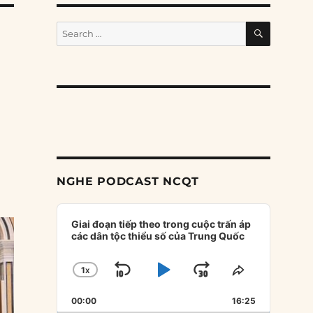
SEARCH
Search
for:
NGHE PODCAST NCQT
Audio
Player
Giai đoạn tiếp theo trong cuộc trấn áp
các dân tộc thiểu số của Trung Quốc
1
X
SKIP
PLAY
JUMP
CHANGE
SHARE
PLAYBACK
THIS
BACKWARD
PAUSE
FORWARD
00:00
RATE
16:25
EPISODE