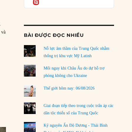
Informatio
04/08/2026
Điểm mù chiến lược của Trump tại Thái Bình
Dương
g
03/08/2026
 và
BÀI ĐƯỢC ĐỌC NHIỀU
Đặt cược vào thất bại: Các quỹ đầu tư mạo
hiểm quốc gia và khía cạnh chính trị của vốn
n cầu: Kiến trúc An ninh Mới của Trung Quốc cho Vùng Vịnh”
rủi ro
Nỗ lực âm thầm của Trung Quốc nhằm
02/08/2026
thống trị khu vực Mỹ Latinh
Làm thế nào để kết thúc Chiến tranh Iran?
Mối nguy khi Châu Âu do dự hỗ trợ
01/08/2026
phòng không cho Ukraine
Chiến lược kế tiếp của Bắc Kinh ở Biển Đông
Thế giới hôm nay: 06/08/2026
31/07/2026
Trật tự thế giới mới: Các nước nhỏ sẽ luôn
Giai đoạn tiếp theo trong cuộc trấn áp các
phải chịu đựng?
dân tộc thiểu số của Trung Quốc
30/07/2026
Kỷ nguyên Ấn Độ Dương - Thái Bình
LOAD MORE