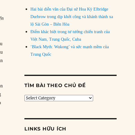
Hai bài diễn văn của Đại sứ Hoa Kỳ Elbridge
Durbrow trong dịp khởi công và khánh thành xa
ến
lộ Sài Gòn – Biên Hòa
Điểm khác biệt trong tư tưởng chiến tranh của
Việt Nam, Trung Quốc, Cuba
ểu
‘Black Myth: Wukong’ và sức mạnh mềm của
ầu
Trung Quốc
an
TÌM BÀI THEO CHỦ ĐỀ
ồn
g
Tìm
o
bài
theo
chủ
ân cờ của Tập trên bàn cờ của Mỹ”
đề
LINKS HỮU ÍCH