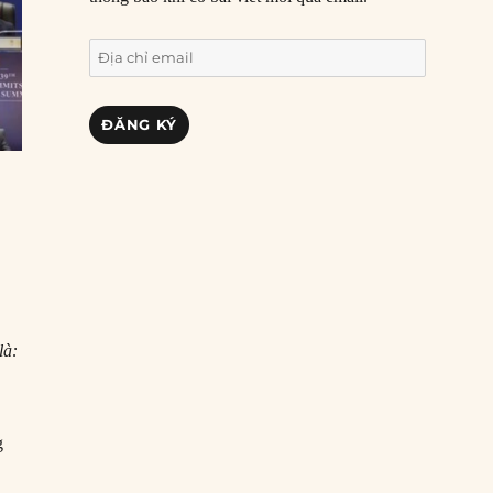
Địa
chỉ
email
ĐĂNG KÝ
là:
g