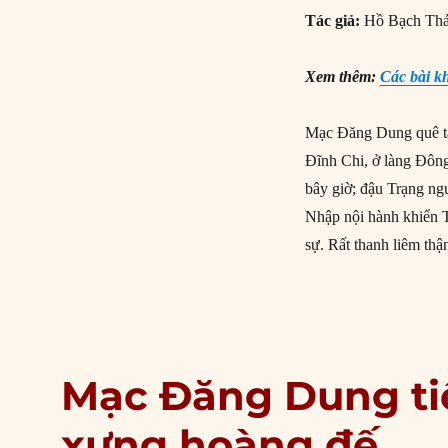
Tác giả:
Hồ Bạch Th
Xem thêm:
Các bài k
Mạc Đăng Dung quê tạ
Đĩnh Chi, ở làng Đôn
bây giờ; đậu Trạng ng
Nhập nội hành khiển T
sự. Rất thanh liêm thậ
Mạc Đăng Dung tiế
xưng hoàng đế