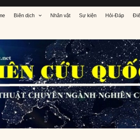
me
Biên dịch
Nhân vật
Sự kiện
Hỏi-Đáp
Đi