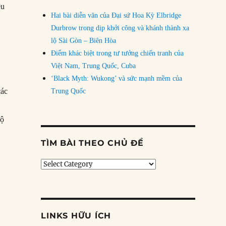
̣u
Hai bài diễn văn của Đại sứ Hoa Kỳ Elbridge
Durbrow trong dịp khởi công và khánh thành xa
lộ Sài Gòn – Biên Hòa
,
Điểm khác biệt trong tư tưởng chiến tranh của
Việt Nam, Trung Quốc, Cuba
‘Black Myth: Wukong’ và sức mạnh mềm của
ác
Trung Quốc
bộ
n ngôi, nhà Minh tính đường thảo phạt An Nam”
TÌM BÀI THEO CHỦ ĐỀ
Tìm
bài
theo
chủ
đề
LINKS HỮU ÍCH