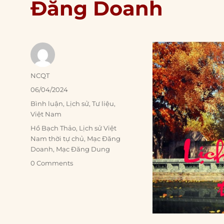
Đăng Doanh
Author
NCQT
Posted
06/04/2024
on
Categories
Bình luận
,
Lịch sử
,
Tư liệu
,
Việt Nam
Tags
Hồ Bạch Thảo
,
Lịch sử Việt
Nam thời tự chủ
,
Mạc Đăng
Doanh
,
Mạc Đăng Dung
0 Comments