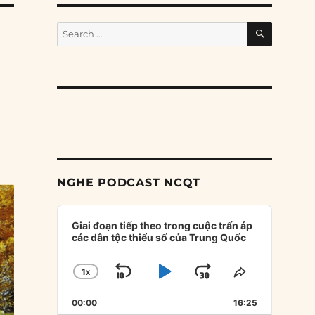
SEARCH
Search
for:
NGHE PODCAST NCQT
Audio
Player
Giai đoạn tiếp theo trong cuộc trấn áp
các dân tộc thiểu số của Trung Quốc
1
X
SKIP
PLAY
JUMP
CHANGE
SHARE
PLAYBACK
THIS
BACKWARD
PAUSE
FORWARD
00:00
RATE
16:25
EPISODE