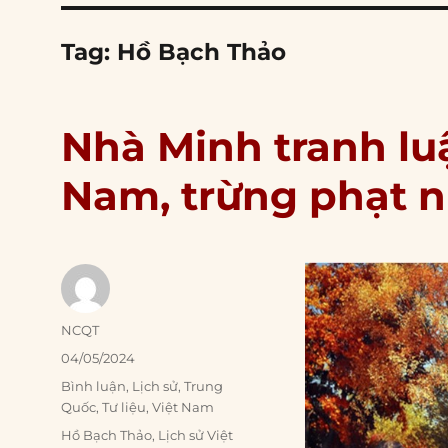
Tag:
Hồ Bạch Thảo
Nhà Minh tranh lu
Nam, trừng phạt 
Author
NCQT
Posted
04/05/2024
on
Categories
Bình luận
,
Lịch sử
,
Trung
Quốc
,
Tư liệu
,
Việt Nam
Tags
Hồ Bạch Thảo
,
Lịch sử Việt