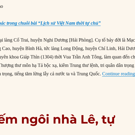
ảo
hác trong chuỗi bài “Lịch sử Việt Nam thời tự chủ”
i làng Cổ Trai, huyện Nghi Dương [Hải Phòng]. Cụ tổ bảy đời là Mạ
g Cao, huyện Bình Hà, tức làng Long Động, huyện Chí Linh, Hải Dư
uyên khoa Giáp Thìn (1304) thời Vua Trần Anh Tông, làm quan đến c
hượng thư môn hạ Tả bộc xạ, kiêm Trung thư lệnh, tri quân dân trọng
n trọng, tiếng tăm lừng lẫy cả nước ta và Trung Quốc.
Continue readin
m ngôi nhà Lê, tự