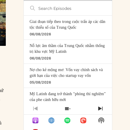
Search
Episodes
Giai đoạn tiếp theo trong cuộc trấn áp các dân
tộc thiểu số của Trung Quốc
06/08/2026
Nỗ lực âm thầm của Trung Quốc nhằm thống
trị khu vực Mỹ Latinh
06/08/2026
Nợ cho kẻ mộng mơ: Vốn vay chính sách và
giới hạn của việc cho startup vay vốn
05/08/2026
ứ
Mỹ Latinh đang trở thành “phòng thí nghiệm”
n
của phe cánh hữu mới
04/08/2026
PREVIOUS
SHOW
NEXT
EPISODE
EPISODES
EPISODE
Tại sao Trung Quốc phủ nhận cuộc gặp với
Show
LIST
à
Ngoại trưởng Nhật Bản?
Podcast