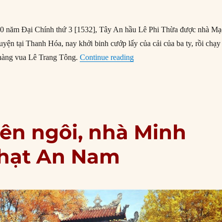
10 năm Đại Chính thứ 3 [1532], Tây An hầu Lê Phi Thừa được nhà M
huyện tại Thanh Hóa, nay khởi binh cướp lấy của cải của ba ty, rồi chạy
“Nhà Minh tranh luận việc 
hàng vua Lê Trang Tông.
Continue reading
ên ngôi, nhà Minh
phạt An Nam