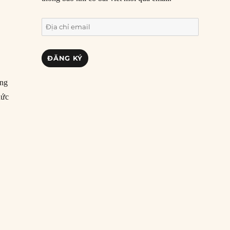
Địa
chỉ
email
ĐĂNG KÝ
c
ơng
hức
“Mạc Đăng Dung truyền ngôi cho Mạc Đăng Doanh”
g