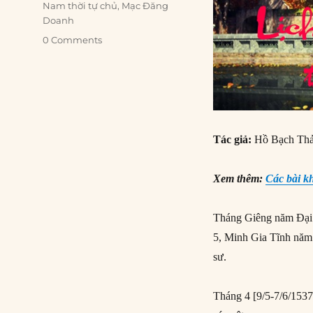
Nam thời tự chủ
,
Mạc Đăng
Doanh
0 Comments
Tác giả:
Hồ Bạch Th
Xem thêm:
Các bài k
Tháng Giêng năm Đại
5, Minh Gia Tĩnh năm 
sư.
Tháng 4 [9/5-7/6/1537]