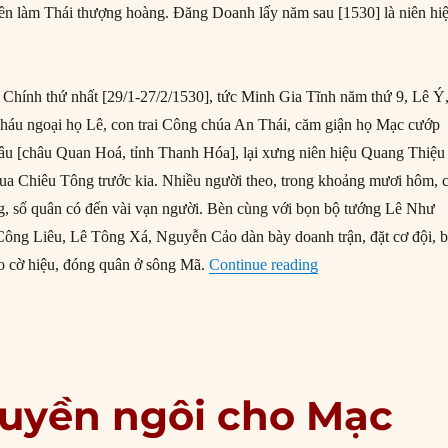
n làm Thái thượng hoàng. Đăng Doanh lấy năm sau [1530] là niên hiê
Chính thứ nhất [29/1-27/2/1530], tức Minh Gia Tĩnh năm thứ 9, Lê Ý
háu ngoại họ Lê, con trai Công chúa An Thái, căm giận họ Mạc cướp
hâu [châu Quan Hoá, tỉnh Thanh Hóa], lại xưng niên hiệu Quang Thiệu
Vua Chiêu Tông trước kia. Nhiều người theo, trong khoảng mươi hôm, c
, số quân có đến vài vạn người. Bèn cùng với bọn bộ tướng Lê Như
Công Liêu, Lê Tông Xá, Nguyễn Cảo dàn bày doanh trận, đặt cơ đội, 
“Mạc Đăng Doanh lê
éo cờ hiệu, đóng quân ở sông Mã.
Continue reading
ruyền ngôi cho Mạc