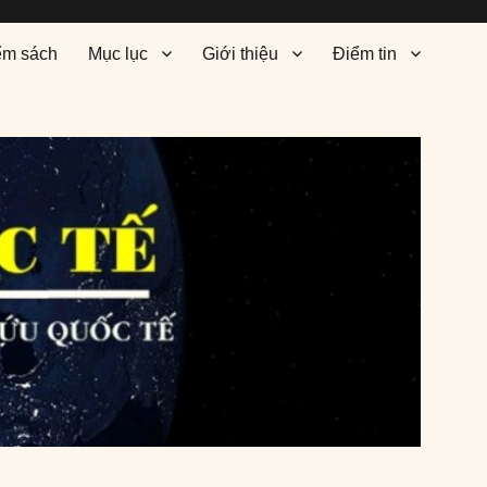
ểm sách
Mục lục
Giới thiệu
Điểm tin