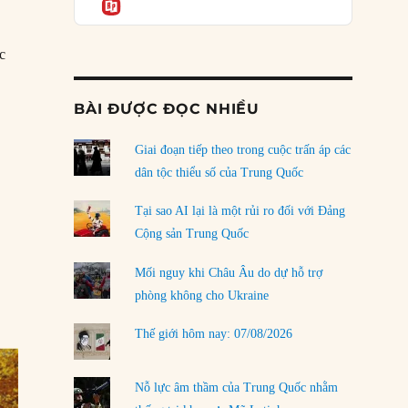
Informatio
04/08/2026
Điểm mù chiến lược của Trump tại Thái Bình
ạc
Dương
03/08/2026
chinh thảo An Nam, trừng phạt nhà Mạc”
BÀI ĐƯỢC ĐỌC NHIỀU
Đặt cược vào thất bại: Các quỹ đầu tư mạo
hiểm quốc gia và khía cạnh chính trị của vốn
rủi ro
Giai đoạn tiếp theo trong cuộc trấn áp các
02/08/2026
dân tộc thiểu số của Trung Quốc
Làm thế nào để kết thúc Chiến tranh Iran?
Tại sao AI lại là một rủi ro đối với Đảng
01/08/2026
Cộng sản Trung Quốc
Chiến lược kế tiếp của Bắc Kinh ở Biển Đông
Mối nguy khi Châu Âu do dự hỗ trợ
31/07/2026
phòng không cho Ukraine
Trật tự thế giới mới: Các nước nhỏ sẽ luôn
Thế giới hôm nay: 07/08/2026
phải chịu đựng?
30/07/2026
Nỗ lực âm thầm của Trung Quốc nhằm
LOAD MORE