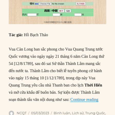
Tác giả:
Hồ Bạch Thảo
Vua Càn Long ban sắc phong cho Vua Quang Trung tước
Quốc vương vào ngày ngày 21 tháng 6 năm Càn Long thứ
54 [12/8/1789], sau đó sai Sứ thần Thành Lâm mang sắc
đến nước ta. Thành Lâm cho biết lễ tuyên phong cử hành
vào ngày 15 tháng 10 [1/12/1789], trong dịp này Vua
Quang Trung yêu cầu nhà Thanh ban cho lịch
Thời Hiến
và mở cửa khẩu để buôn bán. Sự kiện được Thành Lâm
“Cách đổi 
soạn thành tấu văn nội dung như sau:
Continue reading
Author
Posted
Categories
NCQT
05/03/2023
Bình luận
,
Lịch sử
,
Trung Quốc
,