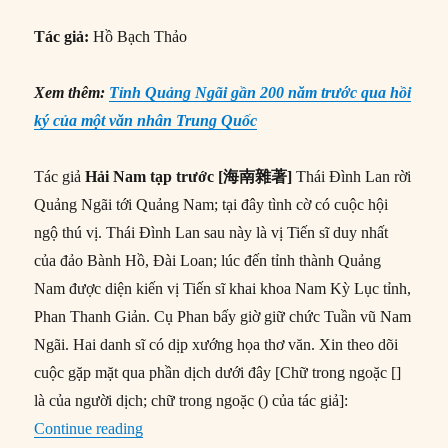
Tác giả:
Hồ Bạch Thảo
Xem thêm:
Tỉnh Quảng Ngãi gần 200 năm trước qua hồi
ký của một văn nhân Trung Quốc
Tác giả
Hải Nam tạp trước [
海南雜著
]
Thái Đình Lan rời
Quảng Ngãi tới Quảng Nam; tại đây tình cờ có cuộc hội
ngộ thú vị. Thái Đình Lan sau này là vị Tiến sĩ duy nhất
của đảo Bành Hồ, Đài Loan; lúc đến tỉnh thành Quảng
Nam được diện kiến vị Tiến sĩ khai khoa Nam Kỳ Lục tỉnh,
Phan Thanh Giản. Cụ Phan bấy giờ giữ chức Tuần vũ Nam
Ngãi. Hai danh sĩ có dịp xướng họa thơ văn. Xin theo dõi
cuộc gặp mặt qua phần dịch dưới đây [Chữ trong ngoặc []
là của người dịch; chữ trong ngoặc () của tác giả]:
“Quảng Nam-Đà Nẵng gần 200 năm trước qua h
Continue reading