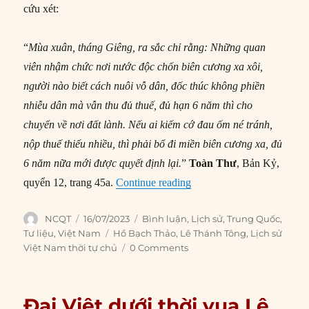
cứu xét:
“
Mùa xuân, tháng Giêng, ra sắc chỉ rằng: Những quan
viên nhậm chức nơi nước độc chốn biên cương xa xôi,
người nào biết cách nuôi vỗ dân, đốc thúc không phiền
nhiễu dân mà vẫn thu đủ thuế, đủ hạn 6 năm thì cho
chuyển về nơi đất lành. Nếu ai kiếm cớ đau ốm né tránh,
nộp thuế thiếu nhiều, thì phải bổ đi miền biên cương xa, đủ
6 năm nữa mới được quyết định lại.
”
Toàn Thư
, Bản Kỷ,
“Đại Việt dưới thời vua L
quyển 12, trang 45a.
Continue reading
Author
Posted
Categories
NCQT
16/07/2023
Bình luận
,
Lịch sử
,
Trung Quốc
,
on
Tags
Tư liệu
,
Việt Nam
Hồ Bạch Thảo
,
Lê Thánh Tông
,
Lịch sử
Việt Nam thời tự chủ
0 Comments
Đại Việt dưới thời vua Lê