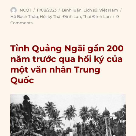
Author
Posted
Categories
Tags
NCQT
11/08/2023
Bình luận
,
Lịch sử
,
Việt Nam
on
Hồ Bạch Thảo
,
Hồi ký Thái Đình Lan
,
Thái Đình Lan
0
Comments
Tỉnh Quảng Ngãi gần 200
năm trước qua hồi ký của
một văn nhân Trung
Quốc