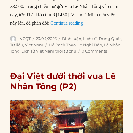
33.500. Trong chiếu thư gửi Vua Lê Nhân Tông vào năm
nay, tức Thái Hòa thứ 8 [1450], Vua nhà Minh nêu việc
“Lê Nghi Dân sát hại, ti
này lên, để phản đối:
Continue reading
Author
Posted
Categories
NCQT
23/04/2023
Bình luận
,
Lịch sử
,
Trung Quốc
,
on
Tags
Tư liệu
,
Việt Nam
Hồ Bạch Thảo
,
Lê Nghi Dân
,
Lê Nhân
Tông
,
Lịch sử Việt Nam thời tự chủ
0 Comments
Đại Việt dưới thời vua Lê
Nhân Tông (P2)