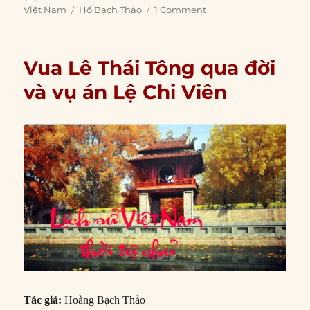
on
Tags
Việt Nam
Hồ Bạch Thảo
1 Comment
Vua Lê Thái Tông qua đời
và vụ án Lệ Chi Viên
Tác giả:
Hoàng Bạch Thảo