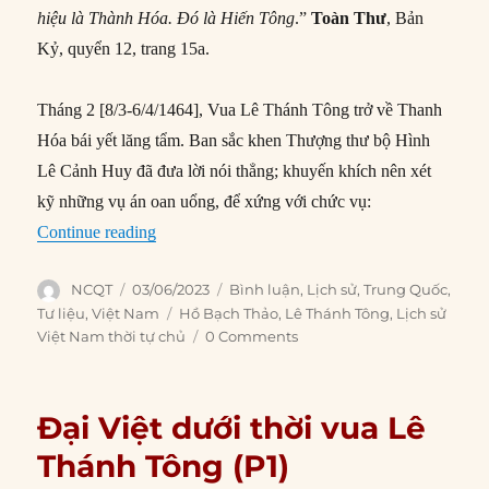
hiệu là Thành Hóa. Đó là Hiến Tông
.”
Toàn Thư
, Bản
Kỷ, quyển 12, trang 15a.
Tháng 2 [8/3-6/4/1464], Vua Lê Thánh Tông trở về Thanh
Hóa bái yết lăng tẩm. Ban sắc khen Thượng thư bộ Hình
Lê Cảnh Huy đã đưa lời nói thẳng; khuyến khích nên xét
kỹ những vụ án oan uổng, để xứng với chức vụ:
“Đại Việt dưới thời vua Lê Thánh Tông (P2)”
Continue reading
Author
Posted
Categories
NCQT
03/06/2023
Bình luận
,
Lịch sử
,
Trung Quốc
,
on
Tags
Tư liệu
,
Việt Nam
Hồ Bạch Thảo
,
Lê Thánh Tông
,
Lịch sử
Việt Nam thời tự chủ
0 Comments
Đại Việt dưới thời vua Lê
Thánh Tông (P1)