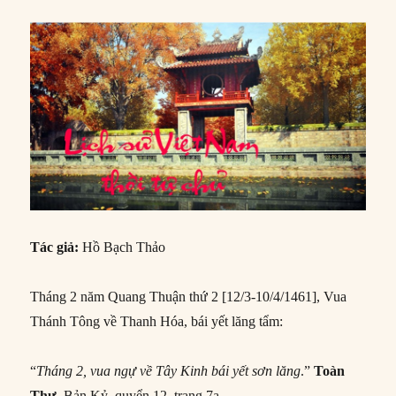
Tác giả:
Hồ Bạch Thảo
Tháng 2 năm Quang Thuận thứ 2 [12/3-10/4/1461], Vua
Thánh Tông về Thanh Hóa, bái yết lăng tẩm:
“
Tháng 2, vua ngự về Tây Kinh bái yết sơn lăng
.”
Toàn
Thư
, Bản Kỷ, quyển 12, trang 7a.