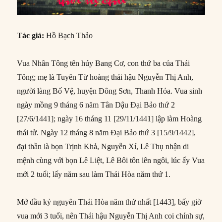
Tác giả:
Hồ Bạch Thảo
Vua Nhân Tông tên húy Bang Cơ, con thứ ba của Thái
Tông; mẹ là Tuyên Từ hoàng thái hậu Nguyễn Thị Anh,
người làng Bố Vệ, huyện Đông Sơn, Thanh Hóa. Vua sinh
ngày mồng 9 tháng 6 năm Tân Dậu Đại Bảo thứ 2
[27/6/1441]; ngày 16 tháng 11 [29/11/1441] lập làm Hoàng
thái tử. Ngày 12 tháng 8 năm Đại Bảo thứ 3 [15/9/1442],
đại thần là bọn Trịnh Khả, Nguyễn Xí, Lê Thụ nhận di
mệnh cùng với bọn Lê Liệt, Lê Bôi tôn lên ngôi, lúc ấy Vua
mới 2 tuổi; lấy năm sau làm Thái Hòa năm thứ 1.
Mở đầu kỷ nguyên Thái Hòa năm thứ nhất [1443], bấy giờ
vua mới 3 tuổi, nên Thái hậu Nguyễn Thị Anh coi chính sự,