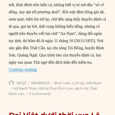
trời, lênh đênh trên biển cả, không biết vị trí nơi đâu “
xô về
đông, hay dạt tới phương đoài
”. Rồi một đêm bổng gió tắt,
mưa tạnh, biển êm trở lại, chờ đến sáng thấy thuyền đánh cá
đi qua, gọi lại hỏi, thất vọng không hiểu tiếng, nhưng có
người trên thuyền viết hai chữ “An Nam”, dùng đốt ngón
tay tính, thì hôm đó là ngày 11 tháng 10 [30/11/1835]. Nơi
này gần đồn Thái Cần, tại cửa sông Trà Bồng, huyện Bình
Sơn, Quảng Ngãi. Qua trình báo của thuyền đánh cá
,
hai
ngày sau quan Thủ ngự đồn đích thân đến kiểm tra.
“Tỉnh Quảng Ngãi gần 200 năm trước qua hồi 
Continue reading
Author
Posted
Categories
NCQT
06/08/2023
Bình luận
,
Lịch sử
,
Việt Nam
on
Tags
Hồ Bạch Thảo
,
Hồi ký Thái Đình Lan
,
sách nói
,
Thái
Đình Lan
0 Comments