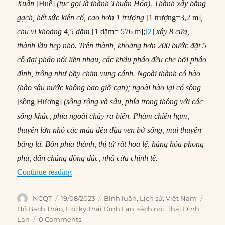
Xuân
[Huế]
(tục gọi là thành Thuận Hóa). Thành xây bằng
gạch, hết sức kiên cố, cao hơn 1 trượng
[1 trượng=3,2 m]
,
chu vi khoảng 4,5 dặm
[1 dặm= 576 m];
[2]
xây 8 cửa,
thành lầu hẹp nhỏ. Trên thành, khoảng hơn 200 bước đặt 5
cỗ đại pháo nối liền nhau, các khẩu pháo đều che bởi pháo
đình, trông như bầy chim vung cánh. Ngoài thành có hào
(hào sâu nước không bao giờ cạn); ngoài hào lại có sông
[sông Hương]
(sông rộng và sâu, phía trong thông với các
sông khác, phía ngoài chảy ra biển. Phàm chiến hạm,
thuyền lớn nhỏ các màu đều đậu ven bờ sông, mui thuyền
bằng lá. Bốn phía thành, thị tứ rất hoa lệ, hàng hóa phong
phú, dân chúng đông đúc, nhà cửa chỉnh tề.
“Huế, Quảng Trị gần 200 năm trước qua hồi ký
Continue reading
Author
Posted
Categories
Tags
NCQT
19/08/2023
Bình luận
,
Lịch sử
,
Việt Nam
on
Hồ Bạch Thảo
,
Hồi ký Thái Đình Lan
,
sách nói
,
Thái Đình
Lan
0 Comments