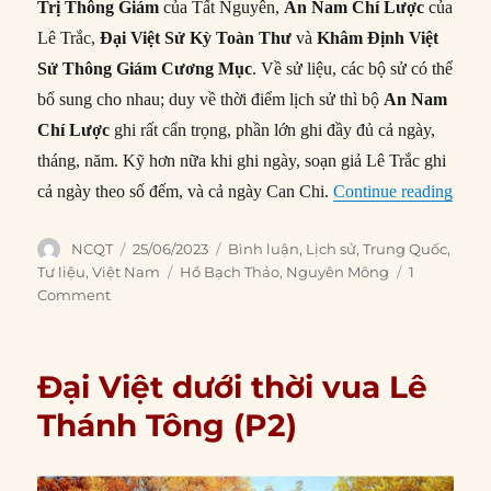
Trị Thông Giám
của Tất Nguyên,
An Nam Chí Lược
của
Lê Trắc,
Đại Việt Sử Kỳ Toàn Thư
và
Khâm Định Việt
Sử Thông Giám Cương Mục
. Về sử liệu, các bộ sử có thể
bổ sung cho nhau; duy về thời điểm lịch sử thì bộ
An Nam
Chí Lược
ghi rất cẩn trọng, phần lớn ghi đầy đủ cả ngày,
tháng, năm. Kỹ hơn nữa khi ghi ngày, soạn giả Lê Trắc ghi
“Nhữn
cả ngày theo số đếm, và cả ngày Can Chi.
Continue reading
Author
Posted
Categories
NCQT
25/06/2023
Bình luận
,
Lịch sử
,
Trung Quốc
,
on
Tags
Tư liệu
,
Việt Nam
Hồ Bạch Thảo
,
Nguyên Mông
1
Comment
Đại Việt dưới thời vua Lê
Thánh Tông (P2)