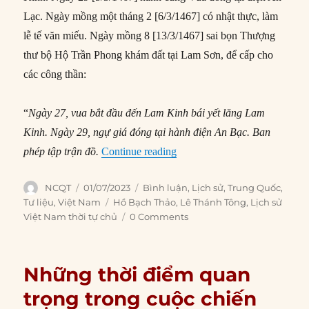
Lạc. Ngày mồng một tháng 2 [6/3/1467] có nhật thực, làm
lễ tế văn miếu. Ngày mồng 8 [13/3/1467] sai bọn Thượng
thư bộ Hộ Trần Phong khám đất tại Lam Sơn, để cấp cho
các công thần:
“
Ngày 27, vua bắt đầu đến Lam Kinh bái yết lăng Lam
Kinh. Ngày 29, ngự giá đóng tại hành điện An Bạc. Ban
“Đại Việt dưới thời vua Lê T
phép tập trận đồ.
Continue reading
Author
Posted
Categories
NCQT
01/07/2023
Bình luận
,
Lịch sử
,
Trung Quốc
,
on
Tags
Tư liệu
,
Việt Nam
Hồ Bạch Thảo
,
Lê Thánh Tông
,
Lịch sử
Việt Nam thời tự chủ
0 Comments
Những thời điểm quan
trọng trong cuộc chiến