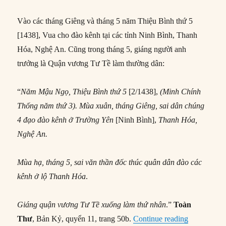
Vào các tháng Giêng và tháng 5 năm Thiệu Bình thứ 5
[1438], Vua cho đào kênh tại các tỉnh Ninh Bình, Thanh
Hóa, Nghệ An. Cũng trong tháng 5, giáng người anh
trưởng là Quận vương Tư Tề làm thường dân:
“
Năm Mậu Ngọ, Thiệu Bình thứ 5
[2/1438],
(Minh Chính
Thống năm thứ 3). Mùa xuân, tháng Giêng, sai dân chúng
4 đạo đào kênh ở Trường Yên
[Ninh Bình],
Thanh Hóa,
Nghệ An.
Mùa hạ, tháng 5, sai văn thần đốc thúc quân dân đào các
kênh ở lộ Thanh Hóa
.
Giáng quận vương Tư Tề xuống làm thứ nhân
.”
Toàn
“Vua Lê Th
Thư
, Bản Kỷ, quyển 11, trang 50b.
Continue reading