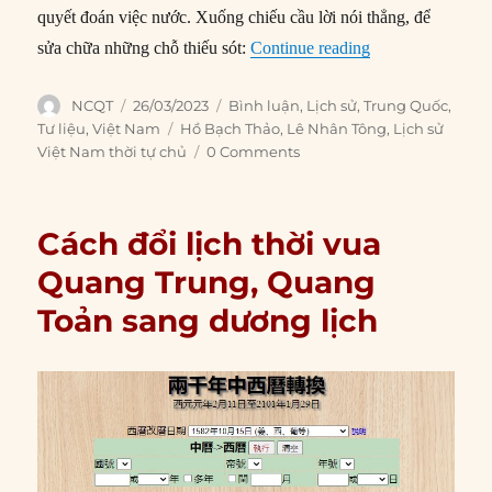
quyết đoán việc nước. Xuống chiếu cầu lời nói thẳng, để
“Đại Việt dưới t
sửa chữa những chỗ thiếu sót:
Continue reading
Author
Posted
Categories
NCQT
26/03/2023
Bình luận
,
Lịch sử
,
Trung Quốc
,
on
Tags
Tư liệu
,
Việt Nam
Hồ Bạch Thảo
,
Lê Nhân Tông
,
Lịch sử
Việt Nam thời tự chủ
0 Comments
Cách đổi lịch thời vua
Quang Trung, Quang
Toản sang dương lịch