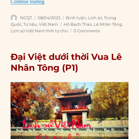
“Đại Việt dưới thời vua Lê Nhân Tông (P2)”
Continue reading
Author
Posted
Categories
NCQT
08/04/2023
Bình luận
,
Lịch sử
,
Trung
on
Tags
Quốc
,
Tư liệu
,
Việt Nam
Hồ Bạch Thảo
,
Lê Nhân Tông
,
Lịch sử Việt Nam thời tự chủ
0 Comments
Đại Việt dưới thời Vua Lê
Nhân Tông (P1)