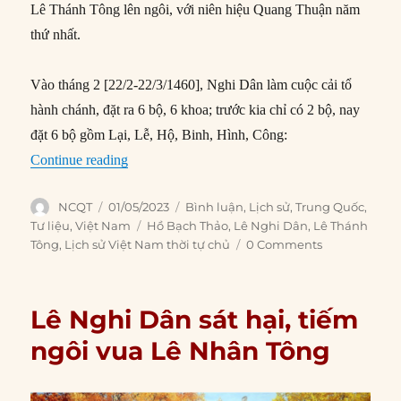
Lê Thánh Tông lên ngôi, với niên hiệu Quang Thuận năm
thứ nhất.
Vào tháng 2 [22/2-22/3/1460], Nghi Dân làm cuộc cải tổ
hành chánh, đặt ra 6 bộ, 6 khoa; trước kia chỉ có 2 bộ, nay
đặt 6 bộ gồm Lại, Lễ, Hộ, Binh, Hình, Công:
“Lê Nghi Dân bị phế truất, Lê Thánh Tông lên 
Continue reading
Author
Posted
Categories
NCQT
01/05/2023
Bình luận
,
Lịch sử
,
Trung Quốc
,
on
Tags
Tư liệu
,
Việt Nam
Hồ Bạch Thảo
,
Lê Nghi Dân
,
Lê Thánh
Tông
,
Lịch sử Việt Nam thời tự chủ
0 Comments
Lê Nghi Dân sát hại, tiếm
ngôi vua Lê Nhân Tông