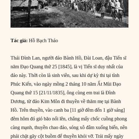
Tác giả:
Hồ Bạch Thảo
Thái Đình Lan, người đảo Bành Hồ, Đài Loan, đậu Tiến sĩ
năm Đạo Quang thứ 25 [1845], là vị Tiến sĩ duy nhất của
đảo này. Thời còn là sinh viên, sau khi dự kỳ thi tại tỉnh
Phúc Kiến, vào ngày mồng 2 tháng 10 năm Ất Mùi Đạo
Quang thứ 15 [21/11/1835], ông cùng em trai là Đình
Dương, từ đảo Kim Môn đi thuyền về thăm mẹ tại Bành
Hồ. Trên thuyền, vào canh ba [11 giờ đêm đến 1 giờ sáng]
đêm hôm đó gió bão nổi lên, chẳng mấy chốc cuồng phong
càng mạnh, thuyền chao đảo, sóng xô đâm xuống biển, nên
phải chặt gãy cột buồm để thuyền khỏi vỡ. Trải mấy ngày