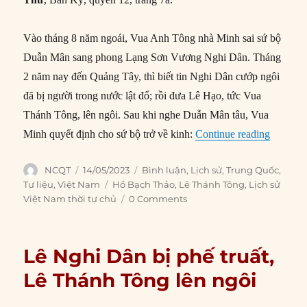
Vào tháng 8 năm ngoái, Vua Anh Tông nhà Minh sai sứ bộ
Duẫn Mân sang phong Lạng Sơn Vương Nghi Dân. Tháng
2 năm nay đến Quảng Tây, thì biết tin Nghi Dân cướp ngôi
đã bị người trong nước lật đổ; rồi đưa Lê Hạo, tức Vua
Thánh Tông, lên ngôi. Sau khi nghe Duẫn Mân tâu, Vua
“Đại Việ
Minh quyết định cho sứ bộ trở về kinh:
Continue reading
Author
Posted
Categories
NCQT
14/05/2023
Bình luận
,
Lịch sử
,
Trung Quốc
,
on
Tags
Tư liệu
,
Việt Nam
Hồ Bạch Thảo
,
Lê Thánh Tông
,
Lịch sử
Việt Nam thời tự chủ
0 Comments
Lê Nghi Dân bị phế truất,
Lê Thánh Tông lên ngôi