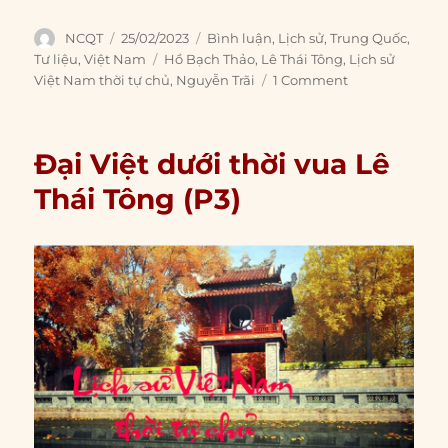
Author
Posted
Categories
NCQT
25/02/2023
Bình luận
,
Lịch sử
,
Trung Quốc
,
on
Tags
Tư liệu
,
Việt Nam
Hồ Bạch Thảo
,
Lê Thái Tông
,
Lịch sử
Việt Nam thời tự chủ
,
Nguyễn Trãi
1 Comment
Đại Việt dưới thời vua Lê
Thái Tông (P3)