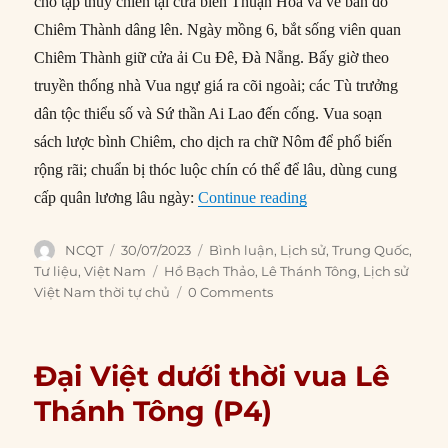
cho tập thủy chiến tại cửa biển Thuận Hóa và vẽ bản đồ
Chiêm Thành dâng lên. Ngày mồng 6, bắt sống viên quan
Chiêm Thành giữ cửa ải Cu Đê, Đà Nẵng. Bấy giờ theo
truyền thống nhà Vua ngự giá ra cõi ngoài; các Tù trưởng
dân tộc thiểu số và Sứ thần Ai Lao đến cống. Vua soạn
sách lược bình Chiêm, cho dịch ra chữ Nôm để phổ biến
rộng rãi; chuẩn bị thóc luộc chín có thể để lâu, dùng cung
“Đại Việt dưới thời 
cấp quân lương lâu ngày:
Continue reading
Author
Posted
Categories
NCQT
30/07/2023
Bình luận
,
Lịch sử
,
Trung Quốc
,
on
Tags
Tư liệu
,
Việt Nam
Hồ Bạch Thảo
,
Lê Thánh Tông
,
Lịch sử
Việt Nam thời tự chủ
0 Comments
Đại Việt dưới thời vua Lê
Thánh Tông (P4)