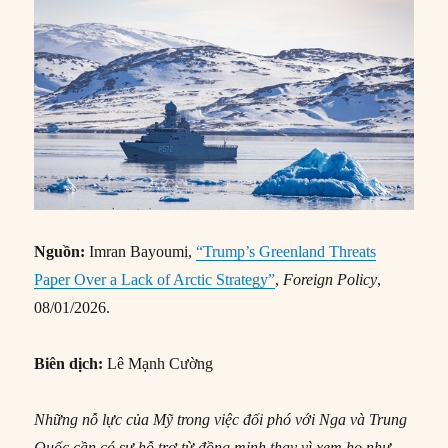
Nguồn:
Imran Bayoumi,
“Trump’s Greenland Threats
Paper Over a Lack of Arctic Strategy”
,
Foreign Policy
,
08/01/2026.
Biên dịch:
Lê Mạnh Cường
Những nỗ lực của Mỹ trong việc đối phó với Nga và Trung
Quốc cần có sự hỗ trợ từ đồng minh thay vì xem họ như