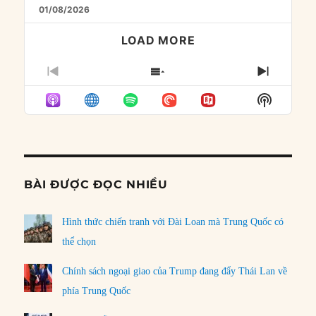
01/08/2026
LOAD MORE
PREVIOUS
SHOW
NEXT
EPISODE
EPISODES
EPISO
Show
LIST
Podcast
Informat
BÀI ĐƯỢC ĐỌC NHIỀU
Hình thức chiến tranh với Đài Loan mà Trung Quốc có
thể chọn
Chính sách ngoại giao của Trump đang đẩy Thái Lan về
phía Trung Quốc