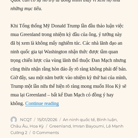
những mục tiêu
.
Khi Tổng thống Mỹ Donald Trump lần đầu thảo luận việc
mua Greenland trong nhiệm kỳ đầu của ông, ý tưởng này
đã bị xem là không mấy nghiêm túc. Các nhà lãnh đạo an
ninh quốc gia tại Washington nhận thức được tầm quan
trọng chiến lược của vùng lãnh thổ thuộc Đan Mạch nhưng
cũng thừa nhận rằng hòn đảo ấy rõ ràng không phải để bán.
Giờ đây, sau một năm bước vào nhiệm kỳ thứ hai của mình,
Trump một lần nữa thể hiện rõ ràng mong muốn Hoa Kỳ sẽ
mua lại Greenland – bất kể Đan Mạch có đồng ý hay
“Đe dọa Greenland cho thấy Mỹ thiếu m
không.
Continue reading
Author
Posted
Categories
NCQT
15/01/2026
An ninh quốc tế
,
Bình luận
,
on
Tags
Châu Âu
,
Hoa Kỳ
Greenland
,
Imran Bayoumi
,
Lê Mạnh
Cường 2
0 Comments