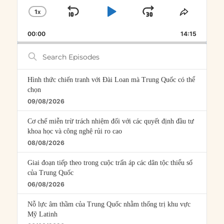
1
X
SKIP
PLAY
JUMP
CHANGE
SHARE
PLAYBACK
THIS
BACKWARD
PAUSE
FORWARD
00:00
RATE
14:15
EPISOD
Search
Episodes
Hình thức chiến tranh với Đài Loan mà Trung Quốc có thể
chọn
09/08/2026
Cơ chế miễn trừ trách nhiệm đối với các quyết định đầu tư
khoa học và công nghệ rủi ro cao
08/08/2026
Giai đoạn tiếp theo trong cuộc trấn áp các dân tộc thiểu số
của Trung Quốc
06/08/2026
Nỗ lực âm thầm của Trung Quốc nhằm thống trị khu vực
Mỹ Latinh