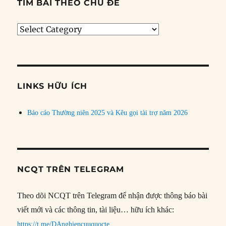
TÌM BÀI THEO CHỦ ĐỀ
Tìm
bài
theo
chủ
đề
LINKS HỮU ÍCH
Báo cáo Thường niên 2025 và Kêu gọi tài trợ năm 2026
NCQT TRÊN TELEGRAM
Theo dõi NCQT trên Telegram để nhận được thông báo bài
viết mới và các thông tin, tài liệu… hữu ích khác:
https://t.me/DAnghiencuuquocte