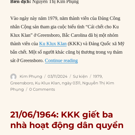
Biên dịch:
Nguyễn Thị Kim Phụng
Vào ngày này năm 1979, năm thành viên của Đảng Công
nhân Cộng sản tham gia cuộc biểu tình “Cái chết cho Ku
Klux Klan” ở Greensboro, Bắc Carolina đã bị một nhóm
thành viên của
Ku Klux Klan
(KKK) và Đảng Quốc xã Mỹ
bắn chết. Một số người khác cũng bị thương trong vụ thảm
“03/11/1979: Cộng sản và Ku
sát ở Greensboro.
Continue reading
Author
Posted
Categories
Tags
Kim Phụng
03/11/2024
Sự kiện
1979
,
on
Greensboro
,
Ku Klux Klan
,
ngày 0311
,
Nguyễn Thị Kim
Phụng
0 Comments
21/06/1964: KKK giết ba
nhà hoạt động dân quyền