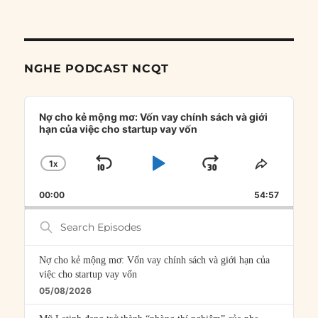
NGHE PODCAST NCQT
Audio
Player
Nợ cho kẻ mộng mơ: Vốn vay chính sách và giới
hạn của việc cho startup vay vốn
1
X
SKIP
PLAY
JUMP
CHANGE
SHARE
PLAYBACK
THIS
BACKWARD
PAUSE
FORWARD
00:00
RATE
54:57
EPISOD
Search
Episodes
Nợ cho kẻ mộng mơ: Vốn vay chính sách và giới hạn của
việc cho startup vay vốn
05/08/2026