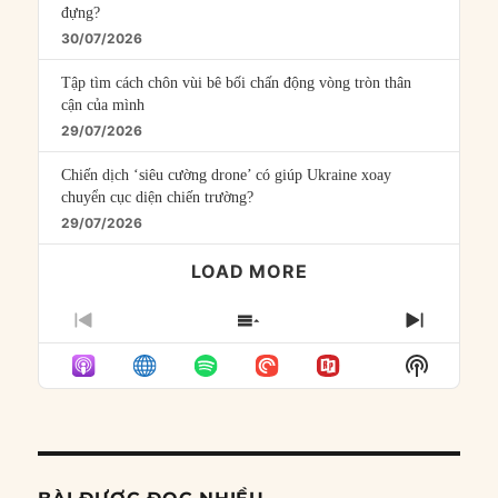
đựng?
30/07/2026
Tập tìm cách chôn vùi bê bối chấn động vòng tròn thân
cận của mình
29/07/2026
Chiến dịch ‘siêu cường drone’ có giúp Ukraine xoay
chuyển cục diện chiến trường?
29/07/2026
LOAD MORE
PREVIOUS
SHOW
NEXT
EPISODE
EPISODES
EPISO
Show
LIST
Podcast
Informat