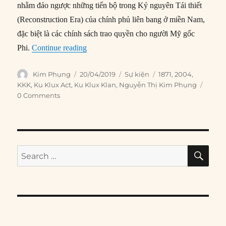
nhằm đảo ngược những tiến bộ trong Kỷ nguyên Tái thiết
(Reconstruction Era) của chính phủ liên bang ở miền Nam,
đặc biệt là các chính sách trao quyền cho người Mỹ gốc
“20/04/1871: Đạo luật Ku Klux được Quốc
Phi.
Continue reading
Author
Posted
Categories
Tags
Kim Phụng
20/04/2019
Sự kiện
1871
,
2004
,
on
KKK
,
Ku Klux Act
,
Ku Klux Klan
,
Nguyễn Thị Kim Phụng
0 Comments
SE
Search
for: