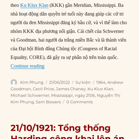
theo
Ku Klux Klan
(KKK) gần Meridian, Mississippi. Ba
nhà hoạt động dân quyền trẻ tuổi này đang giúp các cử tri
người da đen Mississippi đăng ký bầu cử, và vì thế làm cho
nhóm KKK địa phương nổi giận. Cái chết của Schwerner
và Goodman, hai người da trắng miền Bắc và là thành viên
của Đại hội Bình đẳng Chủng tộc (Congress of Racial
Equality, CORE), đã gây ra sự phẫn nộ trên toàn quốc.
“21/06/1964: KKK giết ba nhà hoạt động dân q
Continue reading
Author
Posted
Categories
Tags
Kim Phụng
21/06/2022
Sự kiện
1964
,
Andrew
on
Goodman
,
Cecil Price
,
James Chaney
,
Ku Klux Klan
,
Michael Schwerner
,
Mississippi
,
ngày 2106
,
Nguyễn Thị
Kim Phụng
,
Sam Bowers
0 Comments
21/10/1921: Tổng thống
Harding công khai lên án