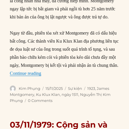
là công nhân nhà máy, đã cưỡng hiếp mình. Montgomery
ngay lập tức bị bắt giam và phải ngồi tù hơn 25 năm trước
khi bản án của ông bị lật ngược và ông được trả tự do.
Ngay từ đầu, phiên tòa xét xử Montgomery đã có dấu hiệu
bất công. Các thành viên Ku Klux Klan địa phương liên tục
đe dọa luật sư của ông trong suốt quá trình tố tụng, và sau
phần bào chữa kém cỏi và phiên tòa kéo dài chưa đầy một
ngày, Montgomery bị kết tội và phải nhận án tù chung thân.
“15/11/1923: Vụ án James Montgomery”
Continue reading
Author
Posted
Categories
Tags
Kim Phụng
15/11/2025
Sự kiện
1923
,
James
on
Montgomery
,
Ku Klux Klan
,
ngày 1511
,
Nguyễn Thị Kim
Phụng
0 Comments
03/11/1979: Cộng sản và