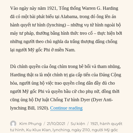
Vào ngày này năm 1921, Tổng thống Warren G. Harding
đã có một bài phát biểu tại Alabama, trong đó ông lên án
hành quyết tư hình (lynching) – những vụ tử hình ngoài bộ
máy tư pháp, thường bằng hình thức treo cổ – thực hiện bởi
những người theo chủ nghĩa da trắng thượng đẳng chống
lại người Mỹ gốc Phi ở miền Nam.
Dù chính quyền của ông chìm trong bê bối và tham nhũng,
Harding thật ra là một chính trị gia cấp tiến của Đảng Cộng
hòa, người ủng hộ việc trao quyền công dân đầy đủ cho
người Mỹ gốc Phi và quyền bầu cử cho phụ nữ, đồng thời
cũng ủng hộ Dự luật Chống Tư hình Dyer (Dyer Anti-
“21/10/1921: Tổng thống H
lynching Bill, 1920).
Continue reading
Author
Posted
Categories
Tags
Kim Phụng
21/10/2021
Sự kiện
1921
,
hành quyết
on
tư hình
,
Ku Klux Klan
,
lynching
,
ngày 2110
,
người Mỹ gốc