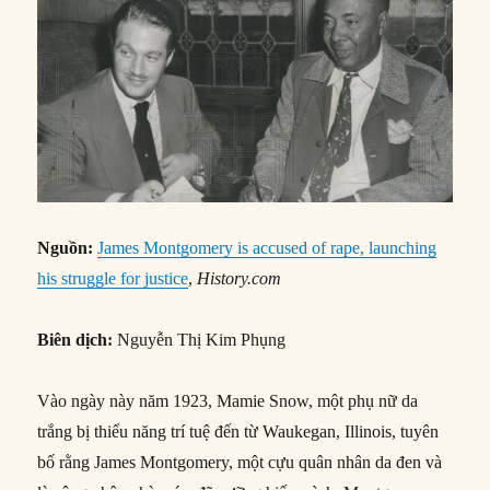
Nguồn:
James Montgomery is accused of rape, launching
his struggle for justice
,
History.com
Biên dịch:
Nguyễn Thị Kim Phụng
Vào ngày này năm 1923, Mamie Snow, một phụ nữ da
trắng bị thiểu năng trí tuệ đến từ Waukegan, Illinois, tuyên
bố rằng James Montgomery, một cựu quân nhân da đen và