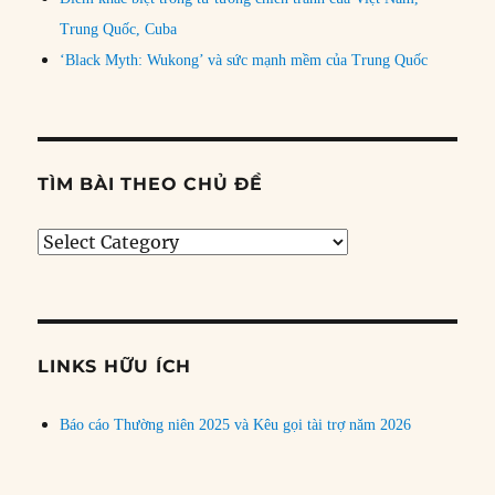
Trung Quốc, Cuba
‘Black Myth: Wukong’ và sức mạnh mềm của Trung Quốc
TÌM BÀI THEO CHỦ ĐỀ
Tìm
bài
theo
chủ
đề
LINKS HỮU ÍCH
Báo cáo Thường niên 2025 và Kêu gọi tài trợ năm 2026