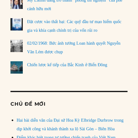
Mỹ Latinh đang trở thành “phòng thí nghiệm” của phe
cánh hữu mới
Đặt cược vào thất bại: Các quỹ đầu tư mạo hiểm quốc
gia và khía cạnh chính trị của vốn rủi ro
02/02/1968: Bức ảnh tướng Loan hành quyết Nguyễn
Văn Lém được chụp
Chiến lược kế tiếp của Bắc Kinh ở Biển Đông
CHỦ ĐỀ MỚI
Hai bài diễn văn của Đại sứ Hoa Kỳ Elbridge Durbrow trong
dịp khởi công và khánh thành xa lộ Sài Gòn – Biên Hòa
Điểm khác biệt trong tư tưởng chiến tranh của Việt Nam,