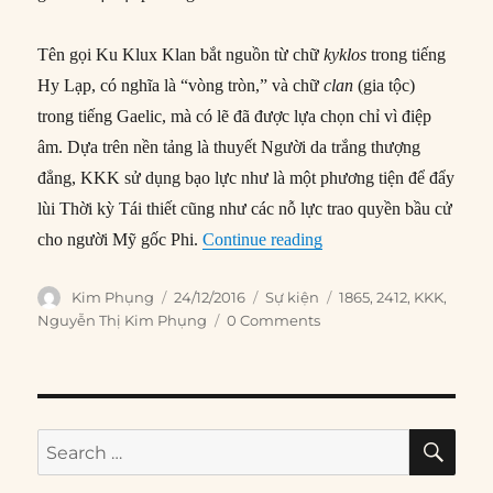
Tên gọi Ku Klux Klan bắt nguồn từ chữ
kyklos
trong tiếng
Hy Lạp, có nghĩa là “vòng tròn,” và chữ
clan
(gia tộc)
trong tiếng Gaelic, mà có lẽ đã được lựa chọn chỉ vì điệp
âm. Dựa trên nền tảng là thuyết Người da trắng thượng
đẳng, KKK sử dụng bạo lực như là một phương tiện để đẩy
lùi Thời kỳ Tái thiết cũng như các nỗ lực trao quyền bầu cử
“24/12/1865: Tổ chức 
cho người Mỹ gốc Phi.
Continue reading
Author
Posted
Categories
Tags
Kim Phụng
24/12/2016
Sự kiện
1865
,
2412
,
KKK
,
on
Nguyễn Thị Kim Phụng
0 Comments
SE
Search
for: