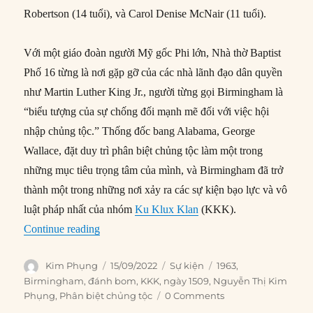
Robertson (14 tuổi), và Carol Denise McNair (11 tuổi).
Với một giáo đoàn người Mỹ gốc Phi lớn, Nhà thờ Baptist
Phố 16 từng là nơi gặp gỡ của các nhà lãnh đạo dân quyền
như Martin Luther King Jr., người từng gọi Birmingham là
“biểu tượng của sự chống đối mạnh mẽ đối với việc hội
nhập chủng tộc.” Thống đốc bang Alabama, George
Wallace, đặt duy trì phân biệt chủng tộc làm một trong
những mục tiêu trọng tâm của mình, và Birmingham đã trở
thành một trong những nơi xảy ra các sự kiện bạo lực và vô
luật pháp nhất của nhóm
Ku Klux Klan
(KKK).
“15/09/1963: Đánh bom Nhà thờ Birmingham”
Continue reading
Author
Posted
Categories
Tags
Kim Phụng
15/09/2022
Sự kiện
1963
,
on
Birmingham
,
đánh bom
,
KKK
,
ngày 1509
,
Nguyễn Thị Kim
Phụng
,
Phân biệt chủng tộc
0 Comments