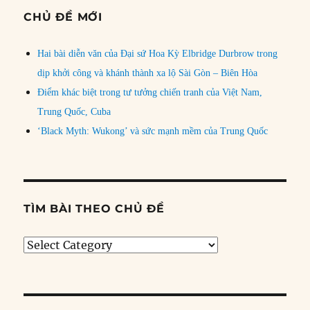
CHỦ ĐỀ MỚI
Hai bài diễn văn của Đại sứ Hoa Kỳ Elbridge Durbrow trong
dịp khởi công và khánh thành xa lộ Sài Gòn – Biên Hòa
Điểm khác biệt trong tư tưởng chiến tranh của Việt Nam,
Trung Quốc, Cuba
‘Black Myth: Wukong’ và sức mạnh mềm của Trung Quốc
TÌM BÀI THEO CHỦ ĐỀ
Tìm
bài
theo
chủ