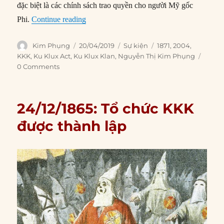
đặc biệt là các chính sách trao quyền cho người Mỹ gốc
“20/04/1871: Đạo luật Ku Klux được Quốc
Phi.
Continue reading
Author
Posted
Categories
Tags
Kim Phụng
20/04/2019
Sự kiện
1871
,
2004
,
on
KKK
,
Ku Klux Act
,
Ku Klux Klan
,
Nguyễn Thị Kim Phụng
0 Comments
24/12/1865: Tổ chức KKK
được thành lập