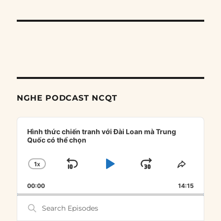
NGHE PODCAST NCQT
Audio
Player
Hình thức chiến tranh với Đài Loan mà Trung
Quốc có thể chọn
1
X
SKIP
PLAY
JUMP
CHANGE
SHARE
PLAYBACK
THIS
BACKWARD
PAUSE
FORWARD
00:00
RATE
14:15
EPISOD
Search
Episodes