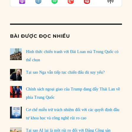
Show
LIST
Podcast
Informat
BÀI ĐƯỢC ĐỌC NHIỀU
Hình thức chiến tranh với Đài Loan mà Trung Quốc có
thể chọn
Tại sao Nga vẫn tiếp tục chiến đấu dù suy yếu?
Chính sách ngoại giao của Trump đang đẩy Thái Lan về
phía Trung Quốc
Cơ chế miễn trừ trách nhiệm đối với các quyết định đầu
tư khoa học và công nghệ rủi ro cao
Tại sao AI lại là một rủi ro đối với Đảng Cộng sản