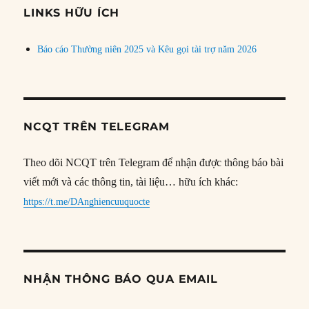
đề
LINKS HỮU ÍCH
Báo cáo Thường niên 2025 và Kêu gọi tài trợ năm 2026
NCQT TRÊN TELEGRAM
Theo dõi NCQT trên Telegram để nhận được thông báo bài
viết mới và các thông tin, tài liệu… hữu ích khác:
https://t.me/DAnghiencuuquocte
NHẬN THÔNG BÁO QUA EMAIL