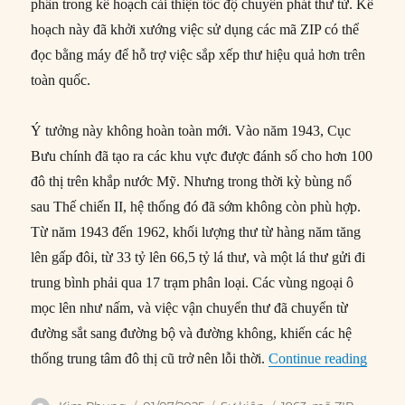
phần trong kế hoạch cải thiện tốc độ chuyển phát thư từ. Kế
hoạch này đã khởi xướng việc sử dụng các mã ZIP có thể
đọc bằng máy để hỗ trợ việc sắp xếp thư hiệu quả hơn trên
toàn quốc.
Ý tưởng này không hoàn toàn mới. Vào năm 1943, Cục
Bưu chính đã tạo ra các khu vực được đánh số cho hơn 100
đô thị trên khắp nước Mỹ. Nhưng trong thời kỳ bùng nổ
sau Thế chiến II, hệ thống đó đã sớm không còn phù hợp.
Từ năm 1943 đến 1962, khối lượng thư từ hàng năm tăng
lên gấp đôi, từ 33 tỷ lên 66,5 tỷ lá thư, và một lá thư gửi đi
trung bình phải qua 17 trạm phân loại. Các vùng ngoại ô
mọc lên như nấm, và việc vận chuyển thư đã chuyển từ
đường sắt sang đường bộ và đường không, khiến các hệ
“01/07
thống trung tâm đô thị cũ trở nên lỗi thời.
Continue reading