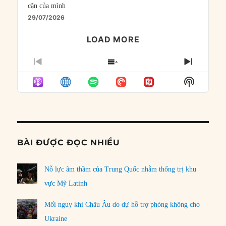
cận của mình
29/07/2026
LOAD MORE
PREVIOUS
SHOW
NEXT
EPISODE
EPISODES
EPISO
Show
LIST
Podcast
Informat
BÀI ĐƯỢC ĐỌC NHIỀU
Nỗ lực âm thầm của Trung Quốc nhằm thống trị khu
vực Mỹ Latinh
Mối nguy khi Châu Âu do dự hỗ trợ phòng không cho
Ukraine