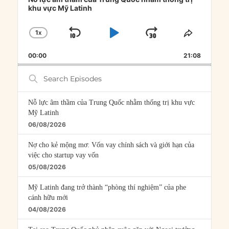
khu vực Mỹ Latinh
1
X
SKIP
PLAY
JUMP
CHANGE
SHARE
PLAYBACK
THIS
BACKWARD
PAUSE
FORWARD
00:00
RATE
21:08
EPISOD
Search
Episodes
Nỗ lực âm thầm của Trung Quốc nhằm thống trị khu vực
Mỹ Latinh
06/08/2026
Nợ cho kẻ mộng mơ: Vốn vay chính sách và giới hạn của
việc cho startup vay vốn
05/08/2026
Mỹ Latinh đang trở thành “phòng thí nghiệm” của phe
cánh hữu mới
04/08/2026