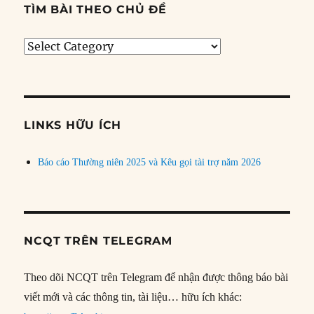
TÌM BÀI THEO CHỦ ĐỀ
Tìm
bài
theo
chủ
đề
LINKS HỮU ÍCH
Báo cáo Thường niên 2025 và Kêu gọi tài trợ năm 2026
NCQT TRÊN TELEGRAM
Theo dõi NCQT trên Telegram để nhận được thông báo bài
viết mới và các thông tin, tài liệu… hữu ích khác: