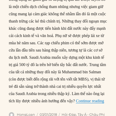
là một chiến dịch chống tham nhũng nhưng việc giam giữ
cũng mang lại cảm giác không thể nhầm lẫn đó là một cuộc
thanh trừng các kẻ thù chính trị. Những thay đổi ngoạn mục
khác cũng đang được tiến hành khi đất nước này đẩy mạnh
cải cách kinh tế và văn hoá. Phụ nữ sẽ được phép lái xe từ
mùa hè năm sau. Các rạp chiếu phim có thể sớm được mở
cửa lần đầu tiên sau hàng thập niên, tương tự là các cơ sở
du lịch mới. Saudi Arabia muốn xây dựng một khu kinh tế
trị giá 500 tỷ đô la trên bờ biển tây bắc đất nước. Trung tâm
của tất cả những thay đổi này là Muhammad bin Salman
(còn được biết đến rộng rãi với tên viết tắt MBS), vị thái tử
trẻ đã sẵn sàng trở thành nhà cai trị nhiều quyền lực nhất
của Saudi Arabia trong nhiều thập kỷ. Làm thế nào ông lại
“Muham
tích lũy được nhiều ảnh hưởng đến vậy?
Continue reading
Author
Posted
Categories
HongLoan
03/01/2018
Hỏi-Đáp
,
Tây Á - Châu Phi