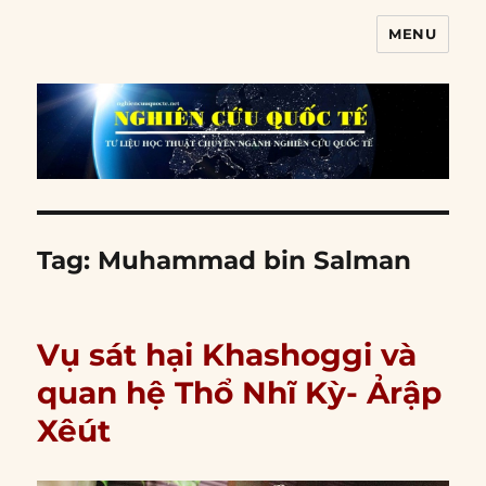
MENU
Nghiên cứu quốc tế
Tag:
Muhammad bin Salman
Vụ sát hại Khashoggi và
quan hệ Thổ Nhĩ Kỳ- Ảrập
Xêút