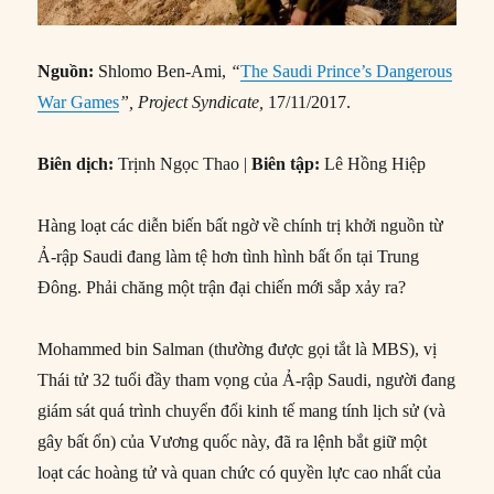
Nguồn:
Shlomo Ben-Ami,
“
The Saudi Prince’s Dangerous
War Games
”, Project Syndicate,
17/11/2017.
Biên dịch:
Trịnh Ngọc Thao |
Biên tập:
Lê Hồng Hiệp
Hàng loạt các diễn biến bất ngờ về chính trị khởi nguồn từ
Ả-rập Saudi đang làm tệ hơn tình hình bất ổn tại Trung
Đông. Phải chăng một trận đại chiến mới sắp xảy ra?
Mohammed bin Salman (thường được gọi tắt là MBS), vị
Thái tử 32 tuổi đầy tham vọng của Ả-rập Saudi, người đang
giám sát quá trình chuyển đổi kinh tế mang tính lịch sử (và
gây bất ổn) của Vương quốc này, đã ra lệnh bắt giữ một
loạt các hoàng tử và quan chức có quyền lực cao nhất của