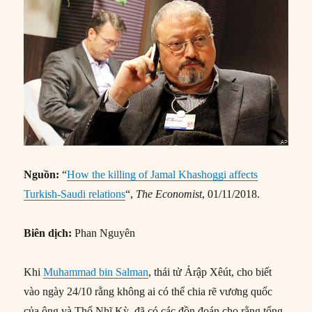
Nguồn:
“
How the killing of Jamal Khashoggi affects
Turkish-Saudi relations
“,
The Economist
, 01/11/2018.
Biên dịch:
Phan Nguyên
Khi
Muhammad bin Salman
, thái tử Ảrập Xêút, cho biết
vào ngày 24/10 rằng không ai có thể chia rẽ vương quốc
của ông và Thổ Nhĩ Kỳ, đã có các đồn đoán cho rằng tổng