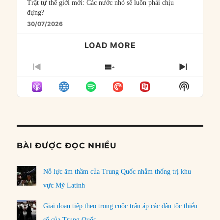
Trật tự thế giới mới: Các nước nhỏ sẽ luôn phải chịu
đựng?
30/07/2026
LOAD MORE
PREVIOUS
SHOW
NEXT
EPISODE
EPISODES
EPISO
Show
LIST
Podcast
Informat
BÀI ĐƯỢC ĐỌC NHIỀU
Nỗ lực âm thầm của Trung Quốc nhằm thống trị khu
vực Mỹ Latinh
Giai đoạn tiếp theo trong cuộc trấn áp các dân tộc thiểu
số của Trung Quốc