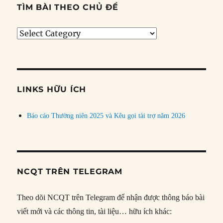
TÌM BÀI THEO CHỦ ĐỀ
Tìm
bài
theo
chủ
đề
LINKS HỮU ÍCH
Báo cáo Thường niên 2025 và Kêu gọi tài trợ năm 2026
NCQT TRÊN TELEGRAM
Theo dõi NCQT trên Telegram để nhận được thông báo bài
viết mới và các thông tin, tài liệu… hữu ích khác: