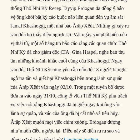
thống Thổ Nhĩ Kỳ Recep Tayyip Erdogan đã đồng ý bảo
vệ ông khỏi bất kỳ cáo buộc nào liên quan đến vụ ám sát
Jamal Khashoggi, một nhà báo Ảrập Xêút. Những gì xảy ra
sau đó cho thấy điều ngược lại. Vài ngày sau phát biểu của
vị thái tử, một số hãng tin báo cáo rằng các quan chức Thổ
Nhĩ Kỳ đã cho giám đốc CIA, Gina Haspel, nghe bản thu
âm những khoảnh khắc cuối cùng của Khashoggi. Ngay
sau đó, Thổ Nhĩ Kỳ cũng yêu cầu dẫn độ 18 người bị nghi
ngờ tra tấn và giết hại Khashoggi bên trong lãnh sự quán
của Ảrập Xêút vào ngày 02/10. Trong một tuyên bố được
đưa ra vào ngày 31/10, công tố viên Thổ Nhĩ Kỳ phụ trách
vụ việc nói rằng Khashoggi đã bị giết ngay khi ông vào
lãnh sự quán, và xác của ông đã bị cắt nhỏ và tiêu hủy.
Ảrập Xêút muốn mọi việc chìm xuồng. Erdogan dường
như muốn điều ngược lại. Điều này sẽ diễn ra ra sao và
“Vụ sát hại Khashog
động cơ của các bên là gì?
Continue reading