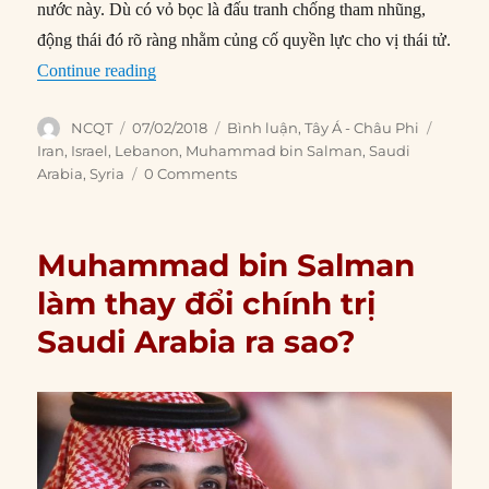
nước này. Dù có vỏ bọc là đấu tranh chống tham nhũng,
động thái đó rõ ràng nhằm củng cố quyền lực cho vị thái tử.
“Trò chơi chiến tranh nguy hiểm của Thái tử Sa
Continue reading
Author
Posted
Categories
Tags
NCQT
07/02/2018
Bình luận
,
Tây Á - Châu Phi
on
Iran
,
Israel
,
Lebanon
,
Muhammad bin Salman
,
Saudi
Arabia
,
Syria
0 Comments
Muhammad bin Salman
làm thay đổi chính trị
Saudi Arabia ra sao?