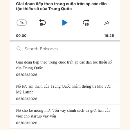
Player
Giai đoạn tiếp theo trong cuộc trấn áp các dân
tộc thiểu số của Trung Quốc
1
X
SKIP
PLAY
JUMP
CHANGE
SHARE
PLAYBACK
THIS
BACKWARD
PAUSE
FORWARD
00:00
RATE
16:25
EPISOD
Search
Episodes
Giai đoạn tiếp theo trong cuộc trấn áp các dân tộc thiểu số
của Trung Quốc
06/08/2026
Nỗ lực âm thầm của Trung Quốc nhằm thống trị khu vực
Mỹ Latinh
06/08/2026
Nợ cho kẻ mộng mơ: Vốn vay chính sách và giới hạn của
việc cho startup vay vốn
05/08/2026