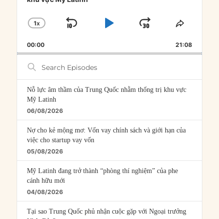
1
X
SKIP
PLAY
JUMP
CHANGE
SHARE
PLAYBACK
THIS
BACKWARD
PAUSE
FORWARD
00:00
RATE
21:08
EPISOD
Search
Episodes
Nỗ lực âm thầm của Trung Quốc nhằm thống trị khu vực
Mỹ Latinh
06/08/2026
Nợ cho kẻ mộng mơ: Vốn vay chính sách và giới hạn của
việc cho startup vay vốn
05/08/2026
Mỹ Latinh đang trở thành “phòng thí nghiệm” của phe
cánh hữu mới
04/08/2026
Tại sao Trung Quốc phủ nhận cuộc gặp với Ngoại trưởng