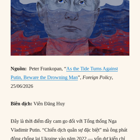
Nguồn:
Peter Frankopan, “
As the Tide Turns Against
Putin, Beware the Drowning Man
”,
Foreign Policy
,
25/06/2026
Biên dịch:
Viên Đăng Huy
Đây là thời điểm đầy cam go đối với Tổng thống Nga
Vladimir Putin. “Chiến dịch quân sự đặc biệt” mà ông phát
động chống lại Ukraine vào năm 2022 — vốn dự kiến chỉ