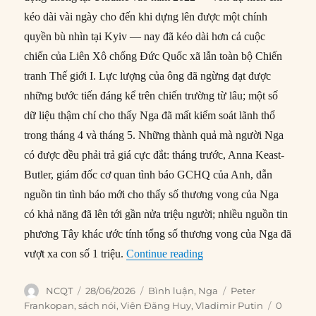
kéo dài vài ngày cho đến khi dựng lên được một chính
quyền bù nhìn tại Kyiv — nay đã kéo dài hơn cả cuộc
chiến của Liên Xô chống Đức Quốc xã lẫn toàn bộ Chiến
tranh Thế giới I. Lực lượng của ông đã ngừng đạt được
những bước tiến đáng kể trên chiến trường từ lâu; một số
dữ liệu thậm chí cho thấy Nga đã mất kiểm soát lãnh thổ
trong tháng 4 và tháng 5. Những thành quả mà người Nga
có được đều phải trả giá cực đắt: tháng trước, Anna Keast-
Butler, giám đốc cơ quan tình báo GCHQ của Anh, dẫn
nguồn tin tình báo mới cho thấy số thương vong của Nga
có khả năng đã lên tới gần nửa triệu người; nhiều nguồn tin
phương Tây khác ước tính tổng số thương vong của Nga đã
“Tại sao việc Putin thất t
vượt xa con số 1 triệu.
Continue reading
Author
Posted
Categories
Tags
NCQT
28/06/2026
Bình luận
,
Nga
Peter
on
Frankopan
,
sách nói
,
Viên Đăng Huy
,
Vladimir Putin
0