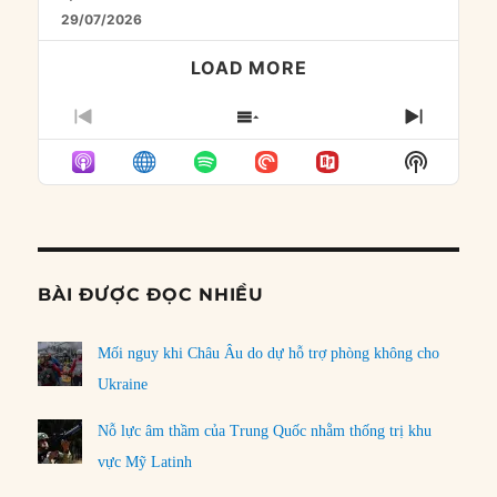
29/07/2026
LOAD MORE
PREVIOUS
SHOW
NEXT
EPISODE
EPISODES
EPISO
Show
LIST
Podcast
Informat
BÀI ĐƯỢC ĐỌC NHIỀU
Mối nguy khi Châu Âu do dự hỗ trợ phòng không cho
Ukraine
Nỗ lực âm thầm của Trung Quốc nhằm thống trị khu
vực Mỹ Latinh