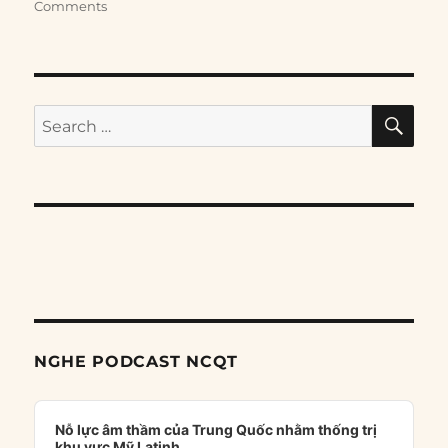
Comments
SE
Search
for:
NGHE PODCAST NCQT
Audio
Player
Nỗ lực âm thầm của Trung Quốc nhằm thống trị
khu vực Mỹ Latinh