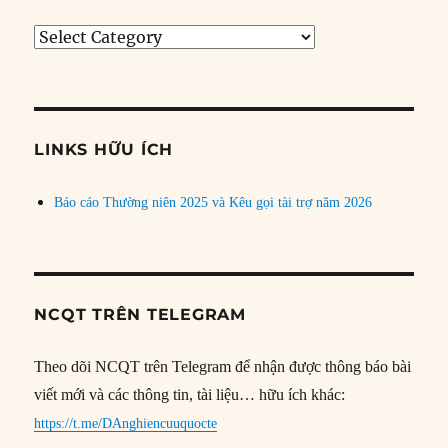
Tìm
bài
theo
chủ
đề
LINKS HỮU ÍCH
Báo cáo Thường niên 2025 và Kêu gọi tài trợ năm 2026
NCQT TRÊN TELEGRAM
Theo dõi NCQT trên Telegram để nhận được thông báo bài
viết mới và các thông tin, tài liệu… hữu ích khác:
https://t.me/DAnghiencuuquocte