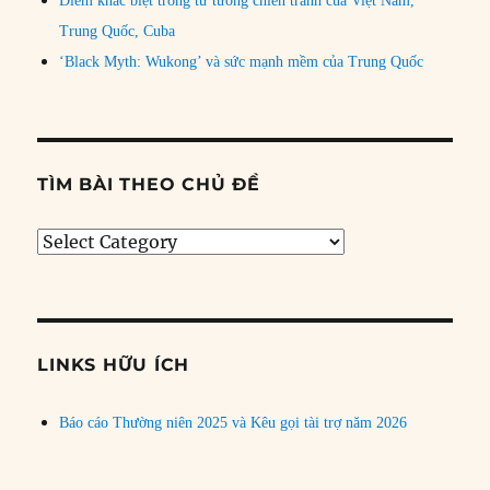
Điểm khác biệt trong tư tưởng chiến tranh của Việt Nam,
Trung Quốc, Cuba
‘Black Myth: Wukong’ và sức mạnh mềm của Trung Quốc
TÌM BÀI THEO CHỦ ĐỀ
Tìm
bài
theo
chủ
đề
LINKS HỮU ÍCH
Báo cáo Thường niên 2025 và Kêu gọi tài trợ năm 2026