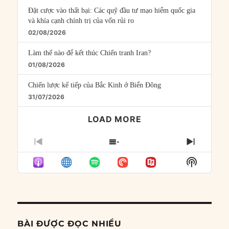
Đặt cược vào thất bại: Các quỹ đầu tư mạo hiểm quốc gia
và khía cạnh chính trị của vốn rủi ro
02/08/2026
Làm thế nào để kết thúc Chiến tranh Iran?
01/08/2026
Chiến lược kế tiếp của Bắc Kinh ở Biển Đông
31/07/2026
LOAD MORE
PREVIOUS
SHOW
NEXT
EPISODE
EPISODES
EPISO
Show
LIST
Podcast
Informat
BÀI ĐƯỢC ĐỌC NHIỀU