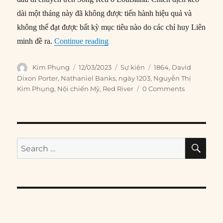
dài một tháng này đã không được tiến hành hiệu quả và
không thể đạt được bất kỳ mục tiêu nào do các chỉ huy Liên
“12/03/1864: Chiến dịch Sông Red 
minh đề ra.
Continue reading
Author
Posted
Categories
Tags
Kim Phụng
12/03/2023
Sự kiện
1864
,
David
on
Dixon Porter
,
Nathaniel Banks
,
ngày 1203
,
Nguyễn Thị
Kim Phụng
,
Nội chiến Mỹ
,
Red River
0 Comments
SE
Search
for: