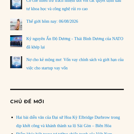
Cơ chế miễn trừ trách nhiệm đối với các quyết định đầu
tư khoa học và công nghệ rủi ro cao
Thế giới hôm nay: 06/08/2026
Kỷ nguyên Ấn Độ Dương - Thái Bình Dương của NATO
đã khép lại
Nợ cho kẻ mộng mơ: Vốn vay chính sách và giới hạn của
việc cho startup vay vốn
CHỦ ĐỀ MỚI
Hai bài diễn văn của Đại sứ Hoa Kỳ Elbridge Durbrow trong
dịp khởi công và khánh thành xa lộ Sài Gòn – Biên Hòa