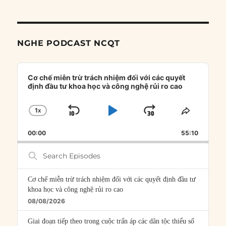
NGHE PODCAST NCQT
Audio
Player
Cơ chế miễn trừ trách nhiệm đối với các quyết
định đầu tư khoa học và công nghệ rủi ro cao
1
X
SKIP
PLAY
JUMP
CHANGE
SHARE
PLAYBACK
THIS
BACKWARD
PAUSE
FORWARD
00:00
RATE
55:10
EPISOD
Search
Episodes
Cơ chế miễn trừ trách nhiệm đối với các quyết định đầu tư
khoa học và công nghệ rủi ro cao
08/08/2026
Giai đoạn tiếp theo trong cuộc trấn áp các dân tộc thiểu số