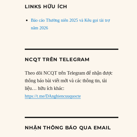
đề
LINKS HỮU ÍCH
Báo cáo Thường niên 2025 và Kêu gọi tài trợ
năm 2026
NCQT TRÊN TELEGRAM
Theo dõi NCQT trên Telegram để nhận được
thông báo bài viết mới và các thông tin, tài
liệu… hữu ích khác:
https://t.me/DAnghiencuuquocte
NHẬN THÔNG BÁO QUA EMAIL