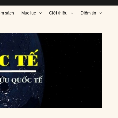
ểm sách
Mục lục
Giới thiệu
Điểm tin