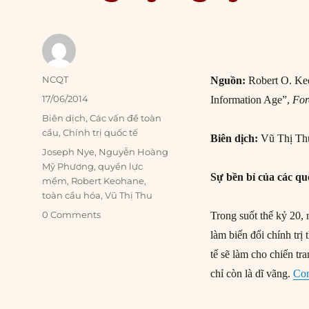
Author
NCQT
Nguồn:
Robert O. Keo
Posted
17/06/2014
Information Age”,
For
on
Categories
Biên dịch
,
Các vấn đề toàn
cầu
,
Chính trị quốc tế
Biên dịch:
Vũ Thị Th
Tags
Joseph Nye
,
Nguyễn Hoàng
Mỹ Phương
,
quyền lực
Sự bền bỉ của các qu
mềm
,
Robert Keohane
,
toàn cầu hóa
,
Vũ Thị Thu
0 Comments
Trong suốt thế kỷ 20, 
làm biến đổi chính tr
tế sẽ làm cho chiến tr
chỉ còn là dĩ vãng.
Con