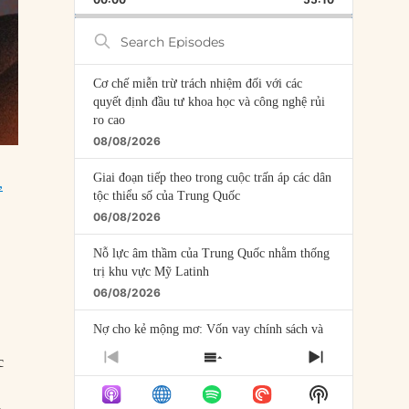
RATE
EPISODE
Search
Episodes
Cơ chế miễn trừ trách nhiệm đối với các
quyết định đầu tư khoa học và công nghệ rủi
ro cao
08/08/2026
Giai đoạn tiếp theo trong cuộc trấn áp các dân
,
tộc thiểu số của Trung Quốc
06/08/2026
Nỗ lực âm thầm của Trung Quốc nhằm thống
trị khu vực Mỹ Latinh
06/08/2026
Nợ cho kẻ mộng mơ: Vốn vay chính sách và
giới hạn của việc cho startup vay vốn
PREVIOUS
SHOW
NEXT
c
05/08/2026
EPISODE
EPISODES
EPISODE
Show
LIST
Mỹ Latinh đang trở thành “phòng thí nghiệm”