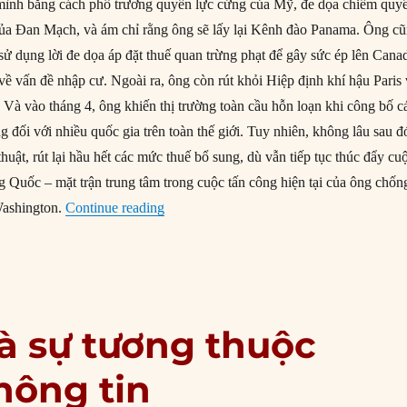
 mình bằng cách phô trương quyền lực cứng của Mỹ, đe dọa chiếm quy
của Đan Mạch, và ám chỉ rằng ông sẽ lấy lại Kênh đào Panama. Ông c
sử dụng lời đe dọa áp đặt thuế quan trừng phạt để gây sức ép lên Cana
ề vấn đề nhập cư. Ngoài ra, ông còn rút khỏi Hiệp định khí hậu Paris
 Và vào tháng 4, ông khiến thị trường toàn cầu hỗn loạn khi công bố c
 đối với nhiều quốc gia trên toàn thế giới. Tuy nhiên, không lâu sau đ
thuật, rút lại hầu hết các mức thuế bổ sung, dù vẫn tiếp tục thúc đẩy cu
g Quốc – mặt trận trung tâm trong cuộc tấn công hiện tại của ông chốn
“Hồi kết cho thế kỷ dài của nước Mỹ”
 Washington.
Continue reading
và sự tương thuộc
hông tin