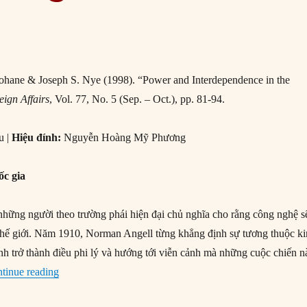
hane & Joseph S. Nye (1998). “Power and Interdependence in the
eign Affairs
, Vol. 77, No. 5 (Sep. – Oct.), pp. 81-94.
u |
Hiệu đính:
Nguyễn Hoàng Mỹ Phương
ốc gia
những người theo trường phái hiện đại chủ nghĩa cho rằng công nghệ s
ị thế giới. Năm 1910, Norman Angell từng khẳng định sự tương thuộc k
anh trở thành điều phi lý và hướng tới viễn cảnh mà những cuộc chiến n
“#173 – Quyền lực và sự tương thuộc trong kỷ nguyên th
tinue reading