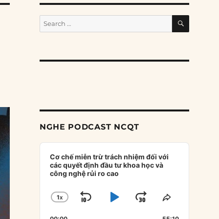
SEARCH
Search
for:
NGHE PODCAST NCQT
Audio
Player
Cơ chế miễn trừ trách nhiệm đối với
các quyết định đầu tư khoa học và
công nghệ rủi ro cao
1
X
SKIP
PLAY
JUMP
CHANGE
SHARE
PLAYBACK
THIS
BACKWARD
PAUSE
FORWARD
00:00
55:10