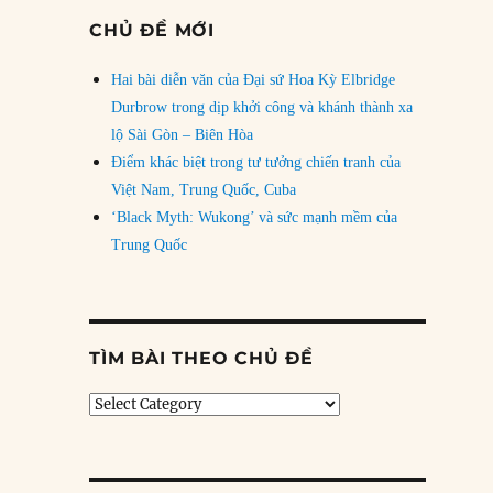
CHỦ ĐỀ MỚI
Hai bài diễn văn của Đại sứ Hoa Kỳ Elbridge
Durbrow trong dịp khởi công và khánh thành xa
lộ Sài Gòn – Biên Hòa
Điểm khác biệt trong tư tưởng chiến tranh của
Việt Nam, Trung Quốc, Cuba
‘Black Myth: Wukong’ và sức mạnh mềm của
Trung Quốc
TÌM BÀI THEO CHỦ ĐỀ
Tìm
bài
theo
chủ