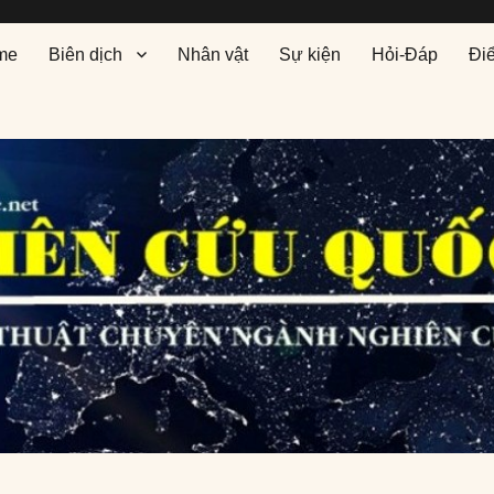
me
Biên dịch
Nhân vật
Sự kiện
Hỏi-Đáp
Đi