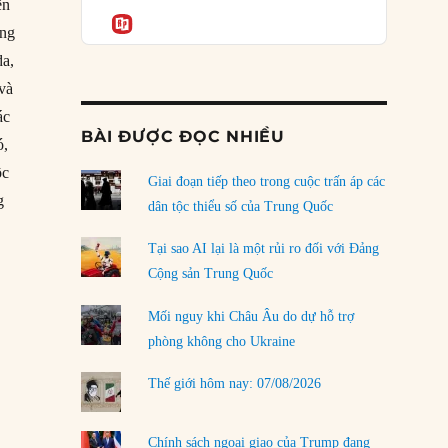
Podcast
ền
của phe cánh hữu mới
Informatio
ũng
04/08/2026
da,
Tại sao Trung Quốc phủ nhận cuộc gặp với
 và
Ngoại trưởng Nhật Bản?
ác
04/08/2026
BÀI ĐƯỢC ĐỌC NHIỀU
ó,
Điểm mù chiến lược của Trump tại Thái Bình
ộc
Dương
Giai đoạn tiếp theo trong cuộc trấn áp các
g
03/08/2026
dân tộc thiểu số của Trung Quốc
Đặt cược vào thất bại: Các quỹ đầu tư mạo
Tại sao AI lại là một rủi ro đối với Đảng
hiểm quốc gia và khía cạnh chính trị của vốn
Cộng sản Trung Quốc
rủi ro
02/08/2026
Mối nguy khi Châu Âu do dự hỗ trợ
phòng không cho Ukraine
Làm thế nào để kết thúc Chiến tranh Iran?
01/08/2026
Thế giới hôm nay: 07/08/2026
Chiến lược kế tiếp của Bắc Kinh ở Biển Đông
31/07/2026
Chính sách ngoại giao của Trump đang