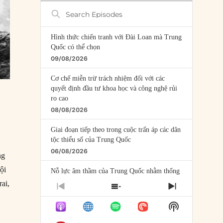
Search
Episodes
Hình thức chiến tranh với Đài Loan mà Trung
Quốc có thể chọn
09/08/2026
Cơ chế miễn trừ trách nhiệm đối với các
quyết định đầu tư khoa học và công nghệ rủi
ro cao
08/08/2026
Giai đoạn tiếp theo trong cuộc trấn áp các dân
tộc thiểu số của Trung Quốc
06/08/2026
ng
ội
Nỗ lực âm thầm của Trung Quốc nhằm thống
trị khu vực Mỹ Latinh
ai,
PREVIOUS
SHOW
NEXT
06/08/2026
EPISODE
EPISODES
EPISODE
Show
LIST
Nợ cho kẻ mộng mơ: Vốn vay chính sách và
Podcast
giới hạn của việc cho startup vay vốn