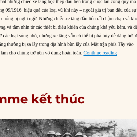
mắt những chiếc xe tăng bọc thép đầu tiên trong cuộc tấn công quy mô
g 09/1916, hiệu quả của loại vũ khí này – ngoài giá trị ban đầu của sự
 chóng bị nghi ngờ. Những chiếc xe tăng đầu tiên rất chậm chạp và kh
ng và tầm nhìn từ các thiết bị điều khiển của chúng khá yếu kém, và d
ừ các loại súng nhỏ, nhưng xe tăng vẫn có thể bị phá hủy dễ dàng bởi 
ăng thường bị sa lầy trong địa hình bùn lầy của Mặt trận phía Tây vào
“20/11/191
 làm cho chúng trở nên vô dụng hoàn toàn.
Continue reading
omme kết thúc