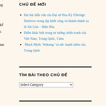
CHỦ ĐỀ MỚI
ng
Hai bài diễn văn của Đại sứ Hoa Kỳ Elbridge
Durbrow trong dịp khởi công và khánh thành xa
 kế
lộ Sài Gòn – Biên Hòa
y.
Điểm khác biệt trong tư tưởng chiến tranh của
Việt Nam, Trung Quốc, Cuba
mme
‘Black Myth: Wukong’ và sức mạnh mềm của
Trung Quốc
1/1916: Trận Somme kết thúc”
TÌM BÀI THEO CHỦ ĐỀ
Tìm
bài
theo
chủ
đề