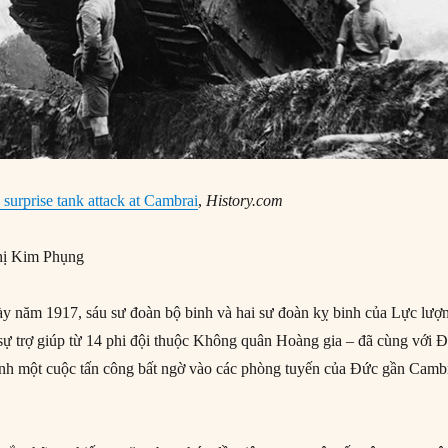
 surprise tank attack at Cambrai
,
History.com
ị Kim Phụng
y năm 1917, sáu sư đoàn bộ binh và hai sư đoàn kỵ binh của Lực lượ
sự trợ giúp từ 14 phi đội thuộc Không quân Hoàng gia – đã cùng với Đ
ành một cuộc tấn công bất ngờ vào các phòng tuyến của Đức gần Cambr