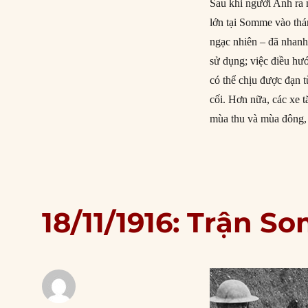
Sau khi người Anh ra 
lớn tại Somme vào thán
ngạc nhiên – đã nhanh
sử dụng; việc điều hướ
có thể chịu được đạn t
cối. Hơn nữa, các xe t
mùa thu và mùa đông,
18/11/1916: Trận S