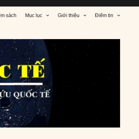
ểm sách
Mục lục
Giới thiệu
Điểm tin