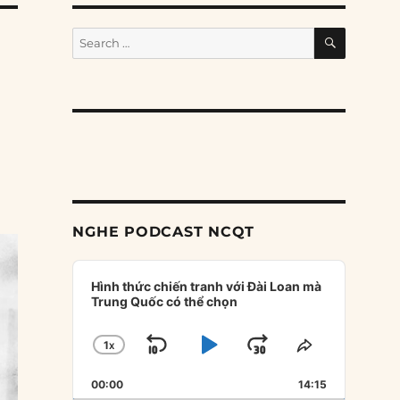
SEARCH
Search
for:
NGHE PODCAST NCQT
Audio
Player
Hình thức chiến tranh với Đài Loan mà
Trung Quốc có thể chọn
1
X
SKIP
PLAY
JUMP
CHANGE
SHARE
PLAYBACK
THIS
BACKWARD
PAUSE
FORWARD
00:00
RATE
14:15
EPISODE