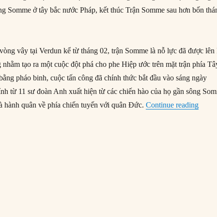
ông Somme ở tây bắc nước Pháp, kết thúc Trận Somme sau hơn bốn thá
 vòng vây tại Verdun kể từ tháng 02, trận Somme là nỗ lực đã được lên
g nhằm tạo ra một cuộc đột phá cho phe Hiệp ước trên mặt trận phía Tâ
bằng pháo binh, cuộc tấn công đã chính thức bắt đầu vào sáng ngày
lính từ 11 sư đoàn Anh xuất hiện từ các chiến hào của họ gần sông So
“18/1
à hành quân về phía chiến tuyến với quân Đức.
Continue reading