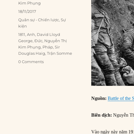
Author
Kim Phụng
Posted
18/11/2017
on
Categories
Quân sự - Chiến lược
,
Sự
kiện
Tags
1811
,
Anh
,
David Lloyd
George
,
Đức
,
Nguyễn Thị
Kim Phụng
,
Pháp
,
Sir
Douglas Haig
,
Trận Somme
0 Comments
Nguồn:
Battle of th
Biên dịch:
Nguyễn Th
Vào ngày này năm 191