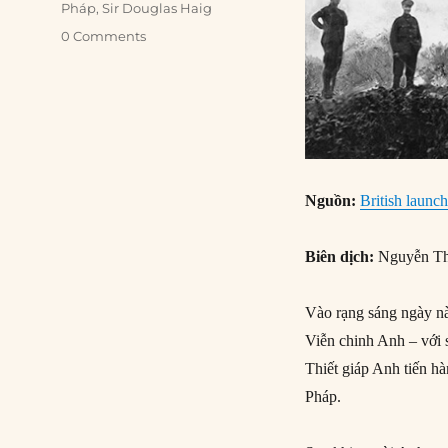
Pháp
,
Sir Douglas Haig
0 Comments
Nguồn:
British launch
Biên dịch:
Nguyễn Th
Vào rạng sáng ngày nà
Viễn chinh Anh – với 
Thiết giáp Anh tiến h
Pháp.