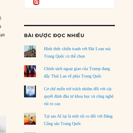
Informatio
05/08/2026
ó
Mỹ Latinh đang trở thành “phòng thí nghiệm”
của phe cánh hữu mới
ù
04/08/2026
đạn
BÀI ĐƯỢC ĐỌC NHIỀU
Tại sao Trung Quốc phủ nhận cuộc gặp với
Ngoại trưởng Nhật Bản?
Hình thức chiến tranh với Đài Loan mà
7: Anh bất ngờ tấn công bằng xe tăng tại Cambrai”
04/08/2026
Trung Quốc có thể chọn
Điểm mù chiến lược của Trump tại Thái Bình
Chính sách ngoại giao của Trump đang
Dương
đẩy Thái Lan về phía Trung Quốc
03/08/2026
Cơ chế miễn trừ trách nhiệm đối với các
Đặt cược vào thất bại: Các quỹ đầu tư mạo
quyết định đầu tư khoa học và công nghệ
hiểm quốc gia và khía cạnh chính trị của vốn
rủi ro cao
rủi ro
02/08/2026
Tại sao AI lại là một rủi ro đối với Đảng
Làm thế nào để kết thúc Chiến tranh Iran?
Cộng sản Trung Quốc
01/08/2026