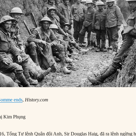
e Somme ends
,
History.com
ị Kim Phụng
6, Tổng Tư lệnh Quân đội Anh, Sir Douglas Haig, đã ra lệnh ngừng h