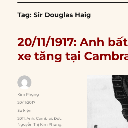
Tag:
Sir Douglas Haig
20/11/1917: Anh b
xe tăng tại Cambr
Author
Kim Phụng
Posted
20/11/2017
on
Categories
Sự kiện
Tags
2011
,
Anh
,
Cambrai
,
Đức
,
Nguyễn Thị Kim Phụng
,