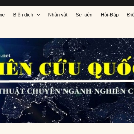
me
Biên dịch
Nhân vật
Sự kiện
Hỏi-Đáp
Đi