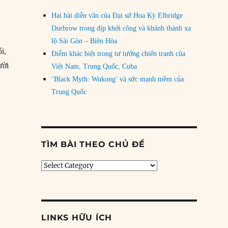
Hai bài diễn văn của Đại sứ Hoa Kỳ Elbridge
Durbrow trong dịp khởi công và khánh thành xa
lộ Sài Gòn – Biên Hòa
i,
Điểm khác biệt trong tư tưởng chiến tranh của
ười
Việt Nam, Trung Quốc, Cuba
‘Black Myth: Wukong’ và sức mạnh mềm của
Trung Quốc
homas Gainsborough: Họa sĩ chân dung nổi tiếng thế kỷ 18”
TÌM BÀI THEO CHỦ ĐỀ
Tìm
bài
theo
chủ
đề
LINKS HỮU ÍCH