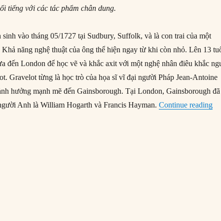
nổi tiếng với các tác phẩm chân dung.
inh vào tháng 05/1727 tại Sudbury, Suffolk, và là con trai của một
 Khả năng nghệ thuật của ông thể hiện ngay từ khi còn nhỏ. Lên 13 tuổ
a đến London để học vẽ và khắc axit với một nghệ nhân điêu khắc ng
t. Gravelot từng là học trò của họa sĩ vĩ đại người Pháp Jean-Antoine
 ảnh hưởng mạnh mẽ đến Gainsborough. Tại London, Gainsborough đã
“T
ĩ người Anh là William Hogarth và Francis Hayman.
Continue reading