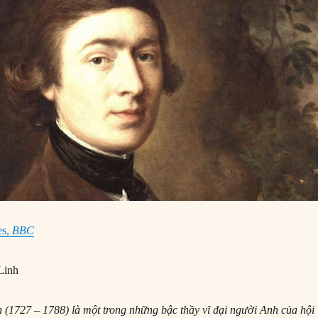
es,
BBC
Linh
(1727 – 1788) là một trong những bậc thầy vĩ đại người Anh của hội