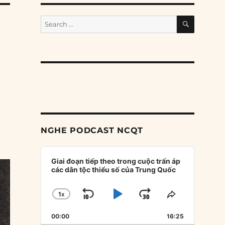
SEARCH
Search
for:
NGHE PODCAST NCQT
Audio
Player
Giai đoạn tiếp theo trong cuộc trấn áp
các dân tộc thiểu số của Trung Quốc
1
X
SKIP
PLAY
JUMP
CHANGE
SHARE
PLAYBACK
THIS
BACKWARD
PAUSE
FORWARD
00:00
RATE
16:25
EPISODE