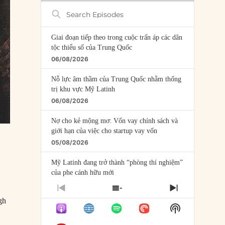
Search
Episodes
Giai đoạn tiếp theo trong cuộc trấn áp các dân
tộc thiểu số của Trung Quốc
06/08/2026
Nỗ lực âm thầm của Trung Quốc nhằm thống
trị khu vực Mỹ Latinh
06/08/2026
Nợ cho kẻ mộng mơ: Vốn vay chính sách và
giới hạn của việc cho startup vay vốn
05/08/2026
Mỹ Latinh đang trở thành “phòng thí nghiệm”
của phe cánh hữu mới
04/08/2026
PREVIOUS
SHOW
NEXT
EPISODE
EPISODES
EPISODE
gh
Tại sao Trung Quốc phủ nhận cuộc gặp với
Show
LIST
Ngoại trưởng Nhật Bản?
Podcast