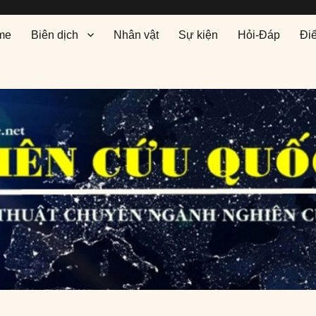
me
Biên dịch
Nhân vật
Sự kiện
Hỏi-Đáp
Đi