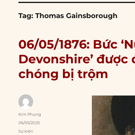
Tag:
Thomas Gainsborough
06/05/1876: Bức ‘
Devonshire’ được 
chóng bị trộm
Author
Kim Phụng
Posted
06/05/2025
on
Categories
Sự kiện