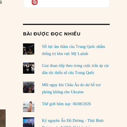
Informatio
04/08/2026
ất
Điểm mù chiến lược của Trump tại Thái Bình
Dương
03/08/2026
BÀI ĐƯỢC ĐỌC NHIỀU
 giá và nhanh chóng bị trộm”
Đặt cược vào thất bại: Các quỹ đầu tư mạo
hiểm quốc gia và khía cạnh chính trị của vốn
rủi ro
Nỗ lực âm thầm của Trung Quốc nhằm
02/08/2026
thống trị khu vực Mỹ Latinh
Làm thế nào để kết thúc Chiến tranh Iran?
Giai đoạn tiếp theo trong cuộc trấn áp các
01/08/2026
dân tộc thiểu số của Trung Quốc
Chiến lược kế tiếp của Bắc Kinh ở Biển Đông
Mối nguy khi Châu Âu do dự hỗ trợ
31/07/2026
phòng không cho Ukraine
Trật tự thế giới mới: Các nước nhỏ sẽ luôn
Thế giới hôm nay: 06/08/2026
phải chịu đựng?
30/07/2026
Kỷ nguyên Ấn Độ Dương - Thái Bình
LOAD MORE