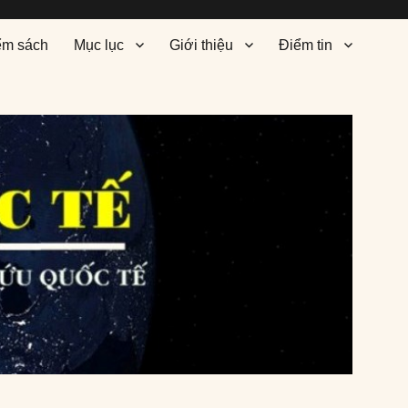
ểm sách
Mục lục
Giới thiệu
Điểm tin