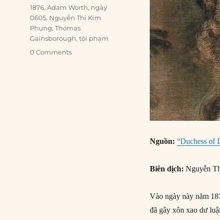
Tags
1876
,
Adam Worth
,
ngày
0605
,
Nguyễn Thị Kim
Phụng
,
Thomas
Gainsborough
,
tội phạm
0 Comments
Nguồn:
“Duchess of De
Biên dịch:
Nguyễn Th
Vào ngày này năm 187
đã gây xôn xao dư luậ