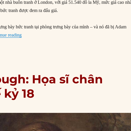
t nhà buôn tranh ở London, với giá 51.540 đô la Mỹ, mức giá cao nh
 bức tranh được đem ra đấu giá.
ưng bày bức tranh tại phòng trưng bày của mình – và nó đã bị Adam
“06/05/1876: Bức ‘Nữ công tước xứ Devonshire’ được đấu
nue reading
ugh: Họa sĩ chân
 kỷ 18