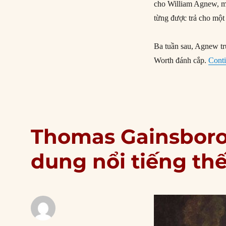
cho William Agnew, mộ
từng được trả cho một
Ba tuần sau, Agnew tr
Worth đánh cắp.
Conti
Thomas Gainsboro
dung nổi tiếng thế